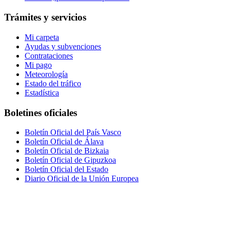
Trámites y servicios
Mi carpeta
Ayudas y subvenciones
Contrataciones
Mi pago
Meteorología
Estado del tráfico
Estadística
Boletines oficiales
Boletín Oficial del País Vasco
Boletín Oficial de Álava
Boletín Oficial de Bizkaia
Boletín Oficial de Gipuzkoa
Boletín Oficial del Estado
Diario Oficial de la Unión Europea