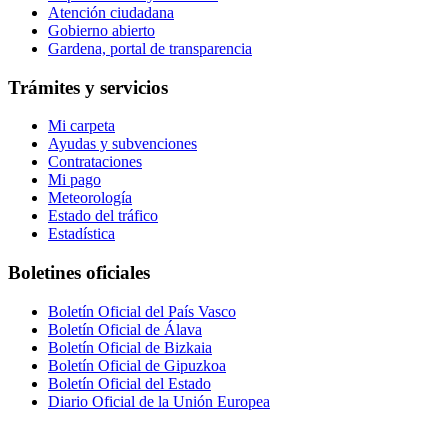
Atención ciudadana
Gobierno abierto
Gardena, portal de transparencia
Trámites y servicios
Mi carpeta
Ayudas y subvenciones
Contrataciones
Mi pago
Meteorología
Estado del tráfico
Estadística
Boletines oficiales
Boletín Oficial del País Vasco
Boletín Oficial de Álava
Boletín Oficial de Bizkaia
Boletín Oficial de Gipuzkoa
Boletín Oficial del Estado
Diario Oficial de la Unión Europea