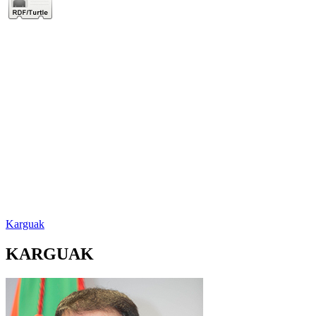
Karguak
KARGUAK