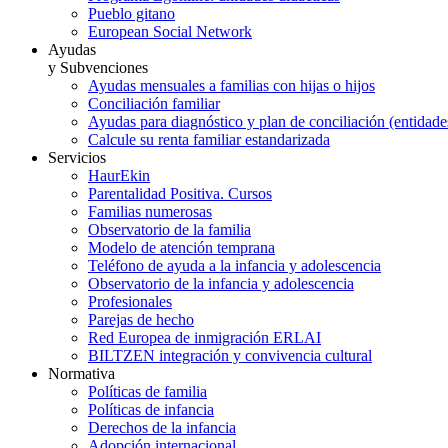
Pueblo gitano
European Social Network
Ayudas
y Subvenciones
Ayudas mensuales a familias con hijas o hijos
Conciliación familiar
Ayudas para diagnóstico y plan de conciliación (entidad
Calcule su renta familiar estandarizada
Servicios
HaurEkin
Parentalidad Positiva. Cursos
Familias numerosas
Observatorio de la familia
Modelo de atención temprana
Teléfono de ayuda a la infancia y adolescencia
Observatorio de la infancia y adolescencia
Profesionales
Parejas de hecho
Red Europea de inmigración ERLAI
BILTZEN integración y convivencia cultural
Normativa
Políticas de familia
Políticas de infancia
Derechos de la infancia
Adopción internacional