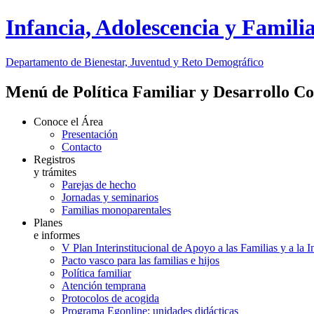
Infancia, Adolescencia y Famili
Departamento de Bienestar, Juventud y Reto Demográfico
Menú de Política Familiar y Desarrollo C
Conoce el Área
Presentación
Contacto
Registros
y trámites
Parejas de hecho
Jornadas y seminarios
Familias monoparentales
Planes
e informes
V Plan Interinstitucional de Apoyo a las Familias y a la 
Pacto vasco para las familias e hijos
Política familiar
Atención temprana
Protocolos de acogida
Programa Egonline: unidades didácticas