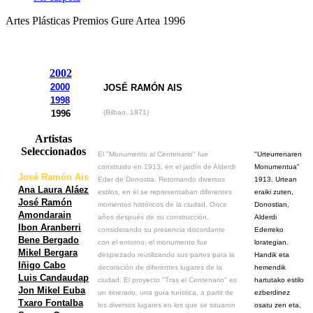
Artes Plásticas Premios Gure Artea 1996
2002
2000
JOSÉ RAMÓN AIS
1998
1996
(Bilbao, 1971)
Artistas
Seleccionados
El "Monumento al Centenario" fue
"Urteurrenaren
construido en 1913, en el jardín de Alderdi
Monumentua"
José Ramón Ais
Eder de Donostia. Retomando diversos
1913. Urtean
Ana Laura Aláez
estilos, en él se representaban diferentes
eraiki zuten,
José Ramón
momentos históricos de la ciudad. Once
Donostian,
Amondarain
años después de su construcción,
Alderdi
Ibon Aranberri
considerando su presencia discordante
Ederreko
Bene Bergado
con el entorno, el monumento fue
lorategian.
Mikel Bergara
despiezado reutilizando sus partes para la
Handik eta
Iñigo Cabo
decoración de diferentes lugares de la
hemendik
Luis Candaudap
ciudad. El proyecto "Tras el Centenario" es
hartutako estilo
Jon Mikel Euba
un itinerario, una guía turística, a partir de
ezberdinez
Txaro Fontalba
los diversos lugares en los que se situaron
osatu zen eta,