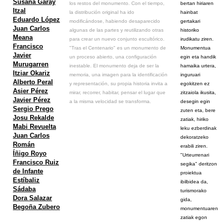
Susana Garay
los restos del monumento. Con el tiempo,
bertan hiriaren
Itzal
la distribución original ha ido
hainbat
Eduardo López
modificándose, habiendo desaparecido
gertakari
Juan Carlos
algunas de las partes y reutilizando otras
historiko
Meana
para crear un nuevo conjunto escultórico.
irudikatu ziren.
Francisco
"Tras el Centenario" es un monumento de
Monumentua
Javier
un proceso abierto, una configuración
egin eta handik
Murugarren
inestable. El monumento deja de ser la
hamaika urtera,
Itziar Okariz
memoria, una imagen para la identificación
inguruari
Alberto Peral
y representación, su propia historia invita a
egokitzen ez
Asier Pérez
mirar, recorrer, habitar, pensar el lugar que
zitzaiola ikusita,
Javier Pérez
a la misma velocidad se transforma.
desegin egin
Sergio Prego
zuten eta, bere
Josu Rekalde
zatiak, hiriko
Mabi Revuelta
leku ezberdinak
Juan Carlos
dekoratzeko
Román
erabili ziren.
Íñigo Royo
"Urteurrenari
Francisco Ruiz
segika" deritzon
de Infante
proiektua
Estíbaliz
ibilbidea da,
Sádaba
turismorako
Dora Salazar
gida,
Begoña Zubero
monumentuaren
zatiak egon