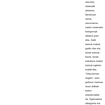
zireneko
tokietatik
abiatuta.
Denboran
zehar,
monumentu
zatien hasierako
kokapenak
aldatuz joan
dira. Zatik
batzuk erabat
galdu dira eta,
beste batzuk,
berriz, beste
eskultura multzo
batzuk egiteko
erabili dira.
"Urteurrenari
segika", eten
gabean martxan
doan ibilbide
baten
atsedenaldia
da. Egituraketa
aldagarria eta