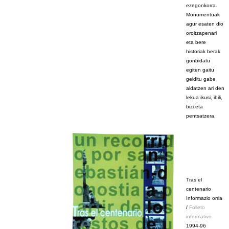
ezegonkorra.
Monumentuak
agur esaten dio
oroitzapenari
eta bere
historiak berak
gonbidatu
egiten gaitu
gelditu gabe
aldatzen ari den
lekua ikusi, ibili,
bizi eta
pentsatzera.
Tras el
centenario
Informazio orria
/
Folleto
informativo.
1994-96