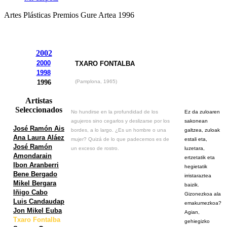
Artes Plásticas Premios Gure Artea 1996
2002
2000
TXARO FONTALBA
1998
1996
(Pamplona, 1965)
Artistas
Seleccionados
No hundirse en la profundidad de los
Ez da zuloaren
agujeros sino cegarlos y deslizarse por los
sakonean
José Ramón Ais
bordes, a lo largo. ¿Es un hombre o una
galtzea, zuloak
Ana Laura Aláez
mujer? Quizá de lo que padecemos es de
estali eta,
José Ramón
un exceso de rostro.
luzetara,
Amondarain
ertzetatik eta
Ibon Aranberri
hegietatik
Bene Bergado
irristaraztea
Mikel Bergara
baizik.
Iñigo Cabo
Gizonezkoa ala
Luis Candaudap
emakumezkoa?
Jon Mikel Euba
Agian,
Txaro Fontalba
gehiegizko