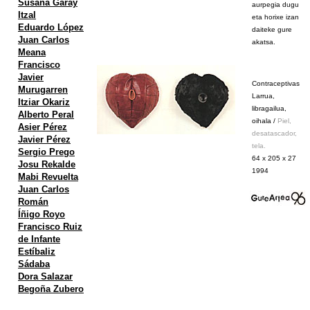
Susana Garay
aurpegia dugu
Itzal
eta horixe izan
Eduardo López
daiteke gure
Juan Carlos
akatsa.
Meana
Francisco
Javier
Contraceptivas
Murugarren
Larrua,
Itziar Okariz
libragailua,
Alberto Peral
oihala /
Piel,
Asier Pérez
desatascador,
Javier Pérez
tela.
Sergio Prego
64 x 205 x 27
Josu Rekalde
1994
Mabi Revuelta
Juan Carlos
Román
Íñigo Royo
Francisco Ruiz
de Infante
Estíbaliz
Sádaba
Dora Salazar
Begoña Zubero