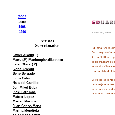
2002
2000
1998
1996
BASAURI, 1970
Artistas
Seleccionados
Eduardo Sourrouille
última exposición e
Javier Alkain
(1º)
Joven 2000 del Inju
Manu
(2º)
Maniategiandikoetxea
doble máscara de es
Itziar Okariz
(3ª)
forma simbólica y v
Ixone Arregui
con un plató de fot
Bene Bergado
Iñigo Cabo
El tríptico enfrent
Naia del Castillo
personaje una taza 
Jon Mikel Euba
debe tomar una deci
Iñaki Larrimbe
presencia del otro 
Maider Lopez
Marien Martinez
Juan Carlos Mena
Marina Mendieta