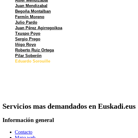
Asier Mendizabal
Juan Mendizabal
Begoña Montalban
Fermín Moreno
Julio Pardo
Juan Pérez Agirregoikoa
Txuspo Poyo
Sergio Prego
Iñigo Royo
Roberto Ruiz Ortega
Pilar Soberón
Eduardo Sorouille
Servicios mas demandados en Euskadi.eus
Información general
Contacto
Mapa web