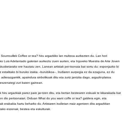
Sourrouillek Coffee or tea? hiru argazkiko lan multzoa aurkezten du. Lan hori
ko Luis Adelantado galerian aurkeztu zuen aurten, eta Injuveko Muestra de Arte Joven
kusketarako ere hautatu zen. Lanean artistak per-tsonaia bat sortu du: esponjazko bi
 estalitako bi buruko izakia –burubikoa–. Irudiaren aurpegia ez da ezaguna, ez du
adierazgarririk, apaindura sinbolikoak ditu eta zuriz jantzita dago, argazki-platoa
 eszenategi zuri baten gainean.
ak hiru argazkiak parez pare jar-tzen ditu, eta bertan bestearen eskuak te kikarakada bat
en dio pertsonaiari. Orduan What do you want coffe or tea? galdera egin, eta
ak erabakia hartu beharko du. Artistaren irudietan maiz agertzen dira argazkitan
utako eszenak, bestea eta eskulturak.