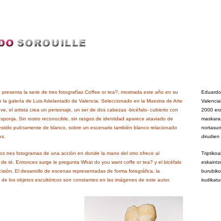
 presenta la serie de tres fotografías Coffee or tea?, mostrada este año en su
Eduardo 
n la galería de Luis Adelantado de Valencia. Seleccionado en la Muestra de Arte
Valencia
ve, el artista crea un personaje, un ser de dos cabezas -bicéfalo- cubierto con
2000 era
ponja. Sin rostro reconocible, sin rasgos de identidad aparece ataviado de
maskaraz
estido pulcramente de blanco, sobre un escenario también blanco relacionado
nortasun 
os.
dirudien
a los tres fotogramas de una acción en donde la mano del otro ofrece al
Triptiko
de té. Entonces surge le pregunta What do you want coffe or tea? y el bicéfalo
eskaintz
sión. El desarrollo de escenas representadas de forma fotográfica, la
burubiko
y de los objetos escultóricos son constantes en las imágenes de este autor.
irudikat