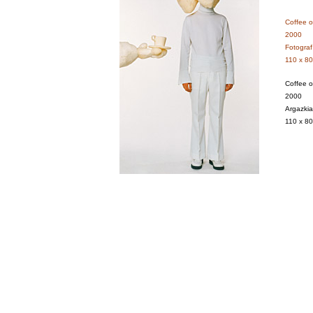
Coffee o
2000
Fotograf
110 x 80
Coffee o
2000
Argazkia
110 x 80