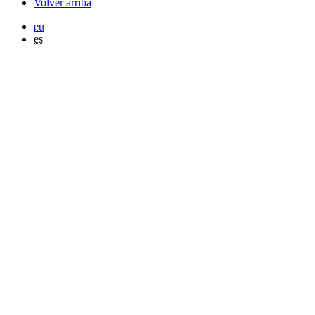
Volver arriba
eu
es