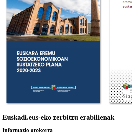
Euskadi.eus-eko zerbitzu erabilienak
Informazio orokorra