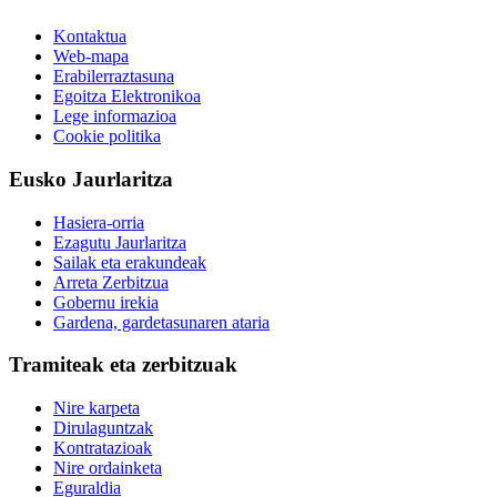
Kontaktua
Web-mapa
Erabilerraztasuna
Egoitza Elektronikoa
Lege informazioa
Cookie politika
Eusko Jaurlaritza
Hasiera-orria
Ezagutu Jaurlaritza
Sailak eta erakundeak
Arreta Zerbitzua
Gobernu irekia
Gardena, gardetasunaren ataria
Tramiteak eta zerbitzuak
Nire karpeta
Dirulaguntzak
Kontratazioak
Nire ordainketa
Eguraldia