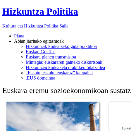
Hizkuntza Politika
Kultura eta Hizkuntza Politika
Saila
Plana
Abian jarritako egitasmoak
Hizkuntzak kudeatzeko gida praktikoa
EuskaraGoiTek
Euskara planen transmisioa
Mintegia: euskararen gaineko diskurtsoak
Hizkuntzen kudeaketa praktiken bilatzailea
“Eskatu, eskaini euskaraz” kanpaina
.EUS domeinua
Euskara eremu sozioekonomikoan sustat