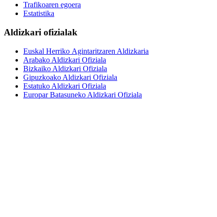
Trafikoaren egoera
Estatistika
Aldizkari ofizialak
Euskal Herriko Agintaritzaren Aldizkaria
Arabako Aldizkari Ofiziala
Bizkaiko Aldizkari Ofiziala
Gipuzkoako Aldizkari Ofiziala
Estatuko Aldizkari Ofiziala
Europar Batasuneko Aldizkari Ofiziala