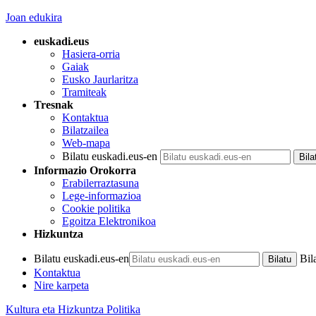
Joan edukira
euskadi.eus
Hasiera-orria
Gaiak
Eusko Jaurlaritza
Tramiteak
Tresnak
Kontaktua
Bilatzailea
Web-mapa
Bilatu euskadi.eus-en
Informazio Orokorra
Erabilerraztasuna
Lege-informazioa
Cookie politika
Egoitza Elektronikoa
Hizkuntza
Bilatu euskadi.eus-en
Bil
Kontaktua
Nire karpeta
Kultura eta Hizkuntza Politika