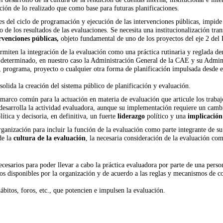
ión de lo realizado que como base para futuras planificaciones.
ses del ciclo de programación y ejecución de las intervenciones públicas, impid
o de los resultados de las evaluaciones. Se necesita una institucionalización tra
ervenciones públicas,
objeto fundamental de uno de los proyectos del
eje 2 del
miten la integración de la evaluación como una práctica rutinaria y reglada de
o determinado, en nuestro caso la Administración General de la CAE y su Admini
n, programa, proyecto o cualquier otra forma de planificación impulsada desde el
solida la creación del sistema público de planificación y evaluación.
 marco común para la actuación en materia de evaluación que articule los traba
e desarrolla la actividad evaluadora, aunque su implementación requiere un cambi
tica y decisoria, en definitiva, un fuerte
liderazgo
político y una
implicación
 organización para incluir la función de la evaluación como parte integrante de s
de la
cultura de la evaluación
, la necesaria consideración de la evaluación co
cesarios para poder llevar a cabo la práctica evaluadora por parte de una person
sos disponibles por la organización y de acuerdo a las reglas y mecanismos de c
ábitos, foros, etc., que potencien e impulsen la evaluación.