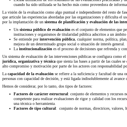
cuando ha sido utilizada se ha hecho más como proveedora de informac
La visión de la evaluación como algo puntual e independiente del resto de fa
que articule las experiencias abordadas por las organizaciones y dificulta el us
por la
implantación de un
sistema de planificación y evaluación de las int
Un
sistema público de evaluación
es el conjunto de elementos que per
instituciones y organismos de titularidad pública adscritos a un ámbit
Se entiende por
intervención pública
, cualquier norma, política, pla
mejora de un determinado grupo social o situación de interés general.
La
institucionalización
es el proceso de decisiones que refrenda y con
Un sistema de evaluación de las intervenciones públicas se configura como el
jurídica, organizativa y técnica
que sienta las bases a partir de las cuales s
alto compromiso y motivación por parte de los actores con responsabilidad polí
La
capacidad de la evaluación
se refiere a la suficiencia y facultad de una
personas con capacidad de decisión, y está ligada indisolublemente al avance 
Hemos de considerar, por lo tanto, dos tipos de factores:
Factores de carácter estructural
: conjunto de elementos y recursos ne
competente para realizar evaluaciones de rigor y calidad con los recur
una técnica o herramienta.
Factores de tipo cultural
:
conjunto de normas, directrices, valores, h