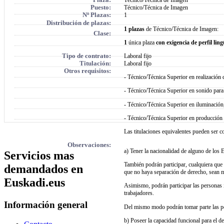
Puesto:
Técnico/Técnica de Imagen
Nº Plazas:
1
Distribución de plazas:
1 plazas
de Técnico/Técnica de Imagen:
Clase:
1
única plaza
con exigencia de perfil ling
Tipo de contrato:
Laboral fijo
Titulación:
Laboral fijo
Otros requisitos:
- Técnico/Técnica Superior en realización 
- Técnico/Técnica Superior en sonido para
- Técnico/Técnica Superior en iluminación
- Técnico/Técnica Superior en producción 
Las titulaciones equivalentes pueden ser 
Observaciones:
a) Tener la nacionalidad de alguno de los
Servicios mas
También podrán participar, cualquiera que
demandados en
que no haya separación de derecho, sean 
Euskadi.eus
Asimismo, podrán participar las personas i
trabajadores.
Información general
Del mismo modo podrán tomar parte las pers
b) Poseer la capacidad funcional para el d