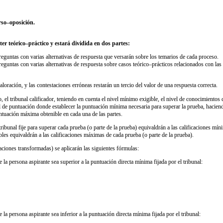
rso–oposición.
er teórico–práctico y estará dividida en dos partes:
preguntas con varias alternativas de respuesta que versarán sobre los temarios de cada proceso.
preguntas con varias alternativas de respuesta sobre casos teórico–prácticos relacionados con la
oración, y las contestaciones erróneas restarán un tercio del valor de una respuesta correcta.
o, el tribunal calificador, teniendo en cuenta el nivel mínimo exigible, el nivel de conocimient
ral de puntuación donde establecer la puntuación mínima necesaria para superar la prueba, hacie
untuación máxima obtenible en cada una de las partes.
ibunal fije para superar cada prueba (o parte de la prueba) equivaldrán a las calificaciones mín
es equivaldrán a las calificaciones máximas de cada prueba (o parte de la prueba).
uaciones transformadas) se aplicarán las siguientes fórmulas:
e la persona aspirante sea superior a la puntuación directa mínima fijada por el tribunal:
 la persona aspirante sea inferior a la puntuación directa mínima fijada por el tribunal: