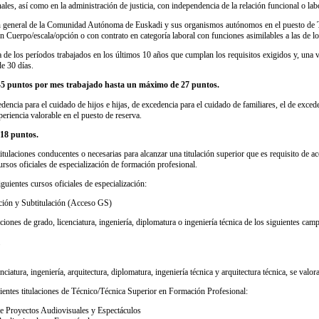
nales, así como en la administración de justicia, con independencia de la relación funcional o lab
ón general de la Comunidad Autónoma de Euskadi y sus organismos autónomos en el puesto de 
Cuerpo/escala/opción o con contrato en categoría laboral con funciones asimilables a las de lo
 de los períodos trabajados en los últimos 10 años que cumplan los requisitos exigidos y, una v
de 30 días.
0,45 puntos por mes trabajado hasta un máximo de 27 puntos.
edencia para el cuidado de hijos e hijas, de excedencia para el cuidado de familiares, el de exc
eriencia valorable en el puesto de reserva.
 18 puntos.
tulaciones conducentes o necesarias para alcanzar una titulación superior que es requisito de a
cursos oficiales de especialización de formación profesional.
iguientes cursos oficiales de especialización:
ción y Subtitulación (Acceso GS)
aciones de grado, licenciatura, ingeniería, diplomatura o ingeniería técnica de los siguientes cam
enciatura, ingeniería, arquitectura, diplomatura, ingeniería técnica y arquitectura técnica, se valo
guientes titulaciones de Técnico/Técnica Superior en Formación Profesional:
de Proyectos Audiovisuales y Espectáculos