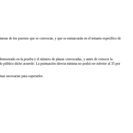
s tareas de los puestos que se convocan, y que se enmarcarán en el temario específico de
os demostrado en la prueba y el número de plazas convocadas, y antes de conocer la
ndo público dicho acuerdo. La puntuación directa mínima no podrá ser inferior al 35 por
imas necesarias para superarlos.