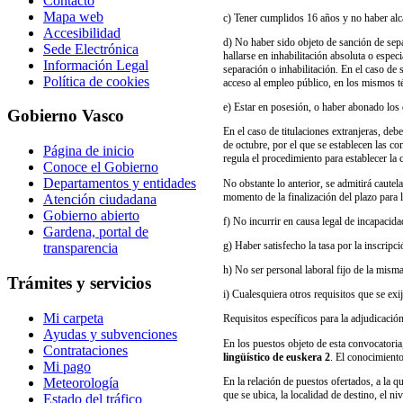
Contacto
Mapa web
c) Tener cumplidos 16 años y no haber alca
Accesibilidad
d) No haber sido objeto de sanción de sepa
Sede Electrónica
hallarse en inhabilitación absoluta o espec
Información Legal
separación o inhabilitación. En el caso de 
Política de cookies
acceso al empleo público, en los mismos t
e) Estar en posesión, o haber abonado los d
Gobierno Vasco
En el caso de titulaciones extranjeras, deb
de octubre, por el que se establecen las c
Página de inicio
regula el procedimiento para establecer la 
Conoce el Gobierno
Departamentos y entidades
No obstante lo anterior, se admitirá cautel
momento de la finalización del plazo para l
Atención ciudadana
Gobierno abierto
f) No incurrir en causa legal de incapacid
Gardena, portal de
g) Haber satisfecho la tasa por la inscripc
transparencia
h) No ser personal laboral fijo de la mism
Trámites y servicios
i) Cualesquiera otros requisitos que se exij
Mi carpeta
Requisitos específicos para la adjudicació
Ayudas y subvenciones
En los puestos objeto de esta convocatoria
Contrataciones
lingüístico de euskera 2
. El conocimiento
Mi pago
Meteorología
En la relación de puestos ofertados, a la q
que se ubica, la localidad de destino, el ni
Estado del tráfico