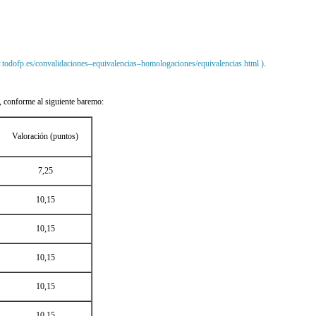
.todofp.es/convalidaciones–equivalencias–homologaciones/equivalencias.html )
.
, conforme al siguiente baremo:
Valoración (puntos)
7,25
10,15
10,15
10,15
10,15
10,15