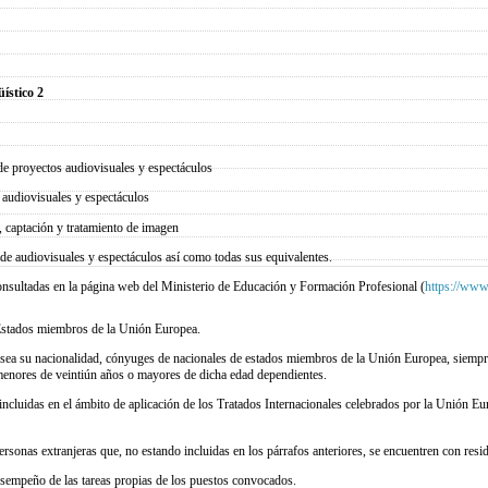
üístico 2
de proyectos audiovisuales y espectáculos
 audiovisuales y espectáculos
, captación y tratamiento de imagen
de audiovisuales y espectáculos así como todas sus equivalentes.
consultadas en la página web del Ministerio de Educación y Formación Profesional (
https://www
 Estados miembros de la Unión Europea.
 sea su nacionalidad, cónyuges de nacionales de estados miembros de la Unión Europea, siempr
menores de veintiún años o mayores de dicha edad dependientes.
ncluidas en el ámbito de aplicación de los Tratados Internacionales celebrados por la Unión Euro
onas extranjeras que, no estando incluidas en los párrafos anteriores, se encuentren con resid
esempeño de las tareas propias de los puestos convocados.