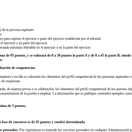
 de la persona aspirante
te
 para superar el ejercicio o parte del ejercicio establecida por el tribunal
 ejercicio o en parte del ejercicio
mada máxima) obtenible en el ejercicio o en la parte del ejercicio
a de 95 puntos, y se valorará de 0 a 50 puntos la parte A y de 0 a 45 la parte B, siend
o.
luación de competencias.
minatoria y en ella se valorarán los elementos del perfil competencial de las personas aspirantes
s de respuestas.
rán, de manera previa a su celebración, los elementos del perfil competencial de los puestos obj
características de la prueba a emplear. La información que se publique contendrá ejemplos conc
xima de 5 puntos.
 fase de concurso es de 45 puntos y vendrá determinada
os prestados.
Por experiencia se entiende los servicios prestados en cualquier Administración 