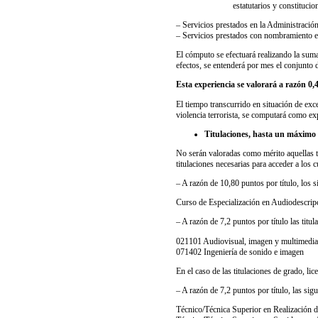
estatutarios y constitucio
– Servicios prestados en la Administraci
– Servicios prestados con nombramiento en 
El cómputo se efectuará realizando la suma
efectos, se entenderá por mes el conjunto 
Esta experiencia se valorará a razón 
El tiempo transcurrido en situación de exc
violencia terrorista, se computará como exp
Titulaciones, hasta un máximo
No serán valoradas como mérito aquellas ti
titulaciones necesarias para acceder a los 
– A razón de 10,80 puntos por título, los s
Curso de Especialización en Audiodescrip
– A razón de 7,2 puntos por título las titul
021101 Audiovisual, imagen y multimedia
071402 Ingeniería de sonido e imagen
En el caso de las titulaciones de grado, lic
– A razón de 7,2 puntos por título, las si
Técnico/Técnica Superior en Realización 