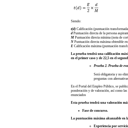
Siendo:
t(d)
Calificación (puntuación transformada)
d
Puntuación directa de la persona aspiran
M
Puntuación directa mínima (nota de corte)
N
Puntuación directa máxima obtenible en el
E
Calificación máxima (puntuación transfor
La prueba tendrá una calificación máxim
en el primer caso y de 22,5 en el segund
Prueba 2.
Prueba de eva
Será obligatoria y no eli
preguntas con alternativa
En el Portal del Empleo Público, se publica
ponderación y de valoración, así como las 
enunciados
Esta prueba tendrá una valoración má
Fase de concurso.
La puntuación máxima alcanzable en la
Experiencia por servici