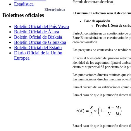
fórmula de contrato de relevo.
Estadística
Electrónica:
El sistema de selección será el de concu
Boletines oficiales
Fase de oposición
.
Prueba 1. Será de caráct
Boletín Oficial del País Vasco
Boletín Oficial de Álava
Parte A: consistirá en un cuestionario de 
Boletín Oficial de Bizkaia
Parte B: consistirá en un cuestionario de 
Boletín Oficial de Gipuzkoa
cada convocatoria.
Boletín Oficial del Estado
Las preguntas no contestadas no tendrán val
Diario Oficial de la Unión
Europea
En aras al buen orden del proceso selectiv
identidad de los aspirantes, fijará el umb
ciento ni superior al 65 por ciento de la p
Las puntuaciones directas mínimas que el tr
Las puntuaciones directas máximas obtenibl
Para el cálculo de las calificaciones (punt
Para el caso de que la puntuación directa d
Para el caso de que la puntuación directa de