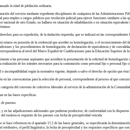
nzado la edad de jubilación ordinaria.
ración del servicio mediante expediente disciplinario de cualquiera de las Administraciones Pú
ial para empleo o cargos públicos por resolución judicial para ejercer funciones similares a las
ser nacional de otro Estado, no hallarse en situación de inhabilitación o en situación equivalente
érminos.
erechos para su expedición, de la titulación requerida, que se indicará en las correspondientes 
erá estarse en posesión de la credencial que acredite su homologación, o el reconocimiento del t
ondiciones y los procedimientos de homologación, de declaración de equivalencia y de convalidac
correspondencia al nivel del Marco Español de Cualificaciones para la Educación Superior de los 
armente a las personas aspirantes que acrediten la presentación de la solicitud de homologación o
a realización de los trámites necesarios para la contratación como personal fijo o personal fijo c
ad o incompatibilidad según la normativa vigente, dejando a salvo el derecho de opción que ésta 
ión en las convocatorias para la selección de personal, correspondiente al proceso al que concurr
a categoría del convenio de colectivos laborales al servicio de la administración de la Comuni
an en las bases específicas.
n de puestos.
, y en las adjudicaciones adicionales que pudieran producirse, de conformidad con lo dispuesto 
 del euskera es requisito de los puestos con fecha de preceptividad vencida.
ue se hace referencia en el apartado 15.2 de las bases generales, se especificarán la denominaci
vel retributivo, el perfil lingüístico, la fecha de preceptividad y los requisitos específicos que s