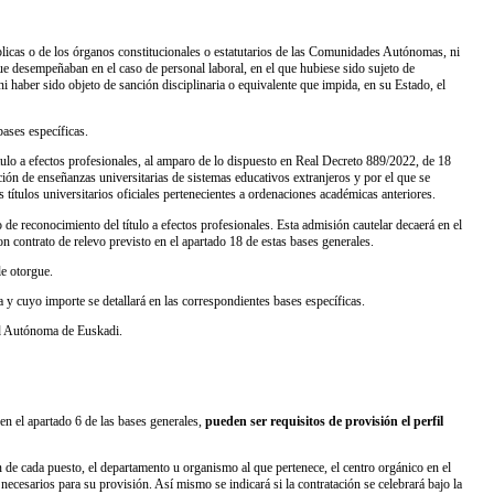
blicas o de los órganos constitucionales o estatutarios de las Comunidades Autónomas, ni
 que desempeñaban en el caso de personal laboral, en el que hubiese sido sujeto de
 ni haber sido objeto de sanción disciplinaria o equivalente que impida, en su Estado, el
bases específicas.
ítulo a efectos profesionales, al amparo de lo dispuesto en Real Decreto 889/2022, de 18
ión de enseñanzas universitarias de sistemas educativos extranjeros y por el que se
títulos universitarios oficiales pertenecientes a ordenaciones académicas anteriores.
 de reconocimiento del título a efectos profesionales. Esta admisión cautelar decaerá en el
on contrato de relevo previsto en el apartado 18 de estas bases generales.
le otorgue.
a y cuyo importe se detallará en las correspondientes bases específicas.
dad Autónoma de Euskadi.
en el apartado 6 de las bases generales,
pueden ser requisitos de provisión el perfil
ón de cada puesto, el departamento u organismo al que pertenece, el centro orgánico en el
on necesarios para su provisión. Así mismo se indicará si la contratación se celebrará bajo la