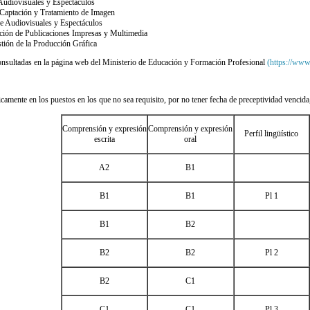
Audiovisuales y Espectáculos
 Captación y Tratamiento de Imagen
e Audiovisuales y Espectáculos
ción de Publicaciones Impresas y Multimedia
tión de la Producción Gráfica
consultadas en la página web del Ministerio de Educación y Formación Profesional
(https://www
camente en los puestos en los que no sea requisito, por no tener fecha de preceptividad vencida
Comprensión y expresión
Comprensión y expresión
Perfil lingüístico
escrita
oral
A2
B1
B1
B1
Pl 1
B1
B2
B2
B2
Pl 2
B2
C1
C1
C1
Pl 3