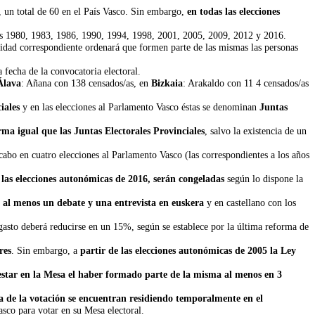
r, un total de 60 en el País Vasco. Sin embargo,
en todas las elecciones
os 1980, 1983, 1986, 1990, 1994, 1998, 2001, 2005, 2009, 2012 y 2016.
oridad correspondiente ordenará que formen parte de las mismas las personas
a fecha de la convocatoria electoral.
Álava
: Añana con 138 censados/as, en
Bizkaia
: Arakaldo con 11 4 censados/as
iales
y en las elecciones al Parlamento Vasco éstas se denominan
Juntas
rma igual que las Juntas Electorales Provinciales
, salvo la existencia de un
.
cabo en cuatro elecciones al Parlamento Vasco (las correspondientes a los años
las elecciones autonómicas de 2016, serán congeladas
según lo dispone la
B
al menos un debate y una entrevista en euskera
y en castellano con los
 gasto deberá reducirse en un 15%, según se establece por la última reforma de
res
. Sin embargo, a
partir de las elecciones autonómicas de 2005 la Ley
estar en la Mesa el haber formado parte de la misma al menos en 3
día de la votación se encuentran residiendo temporalmente en el
sco para votar en su Mesa electoral.