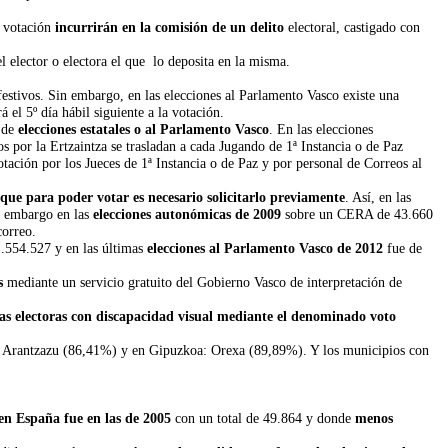
a votación
incurrirán en la comisión de un delito
electoral, castigado con
l elector o electora el que lo deposita en la misma.
festivos. Sin embargo, en las elecciones al Parlamento Vasco existe una
 el 5º día hábil siguiente a la votación.
e de
elecciones estatales o al Parlamento Vasco
. En las elecciones
s por la Ertzaintza se trasladan a cada Jugando de 1ª Instancia o de Paz
votación por los Jueces de 1ª Instancia o de Paz y por personal de Correos al
que para poder votar es necesario solicitarlo previamente
. Así, en las
n embargo en las
elecciones autonómicas de 2009
sobre un CERA de 43.660
correo.
.554.527 y en las últimas
elecciones al Parlamento Vasco de 2012
fue de
s
mediante un servicio gratuito del Gobierno Vasco de interpretación de
nas electoras con discapacidad visual mediante el denominado voto
 Arantzazu (86,41%) y en Gipuzkoa: Orexa (89,89%). Y los municipios con
en España fue en las de 2005
con un total de 49.864 y donde
menos