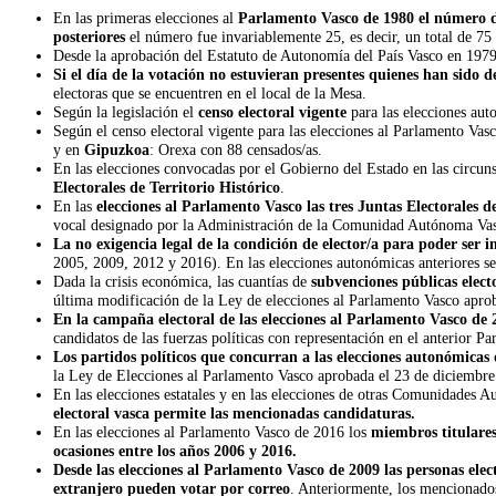
En las primeras elecciones al
Parlamento Vasco de 1980 el número de
posteriores
el número fue invariablemente 25, es decir, un total de 75 
Desde la aprobación del Estatuto de Autonomía del País Vasco en 197
Si el día de la votación no estuvieran presentes quienes han sido d
electoras que se encuentren en el local de la Mesa.
Según la legislación el
censo electoral vigente
para las elecciones au
Según el censo electoral vigente para las elecciones al Parlamento Va
y en
Gipuzkoa
: Orexa con 88 censados/as.
En las elecciones convocadas por el Gobierno del Estado en las circu
Electorales de Territorio Histórico
.
En las
elecciones al Parlamento Vasco las tres Juntas Electorales 
vocal designado por la Administración de la Comunidad Autónoma Vasca
La no exigencia legal de la condición de elector/a para poder ser i
2005, 2009, 2012 y 2016). En las elecciones autonómicas anteriores se 
Dada la crisis económica, las cuantías de
subvenciones públicas elect
última modificación de la Ley de elecciones al Parlamento Vasco apro
En la campaña electoral de las elecciones al Parlamento Vasco de 
candidatos de las fuerzas políticas con representación en el anterior P
Los partidos políticos que concurran a las elecciones autonómicas 
la Ley de Elecciones al Parlamento Vasco aprobada el 23 de diciembre
En las elecciones estatales y en las elecciones de otras Comunidades
electoral vasca permite las mencionadas candidaturas.
En las elecciones al Parlamento Vasco de 2016 los
miembros titulares
ocasiones entre los años 2006 y 2016.
Desde las elecciones al Parlamento Vasco de 2009 las personas elect
extranjero pueden votar por correo
. Anteriormente, los mencionados