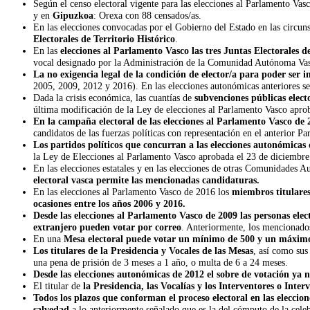
Según el censo electoral vigente para las elecciones al Parlamento Va
y en
Gipuzkoa
: Orexa con 88 censados/as.
En las elecciones convocadas por el Gobierno del Estado en las circu
Electorales de Territorio Histórico
.
En las
elecciones al Parlamento Vasco las tres Juntas Electorales 
vocal designado por la Administración de la Comunidad Autónoma Vasca
La no exigencia legal de la condición de elector/a para poder ser i
2005, 2009, 2012 y 2016). En las elecciones autonómicas anteriores se 
Dada la crisis económica, las cuantías de
subvenciones públicas elect
última modificación de la Ley de elecciones al Parlamento Vasco apro
En la campaña electoral de las elecciones al Parlamento Vasco de 
candidatos de las fuerzas políticas con representación en el anterior P
Los partidos políticos que concurran a las elecciones autonómicas 
la Ley de Elecciones al Parlamento Vasco aprobada el 23 de diciembre
En las elecciones estatales y en las elecciones de otras Comunidades
electoral vasca permite las mencionadas candidaturas.
En las elecciones al Parlamento Vasco de 2016 los
miembros titulares
ocasiones entre los años 2006 y 2016.
Desde las elecciones al Parlamento Vasco de 2009 las personas elect
extranjero pueden votar por correo
. Anteriormente, los mencionados
En una
Mesa electoral puede votar un mínimo de 500 y un máxim
Los titulares de la Presidencia y Vocales de las Mesas
, así como sus
una pena de prisión de 3 meses a 1 año, o multa de 6 a 24 meses.
Desde las elecciones autonómicas de 2012 el sobre de votación ya n
El titular de
la Presidencia, las Vocalías y los Interventores o Inter
Todos los plazos que conforman el proceso electoral en las eleccion
salvedad
a lo anteriormente señalado que es la del cómputo de la celebra