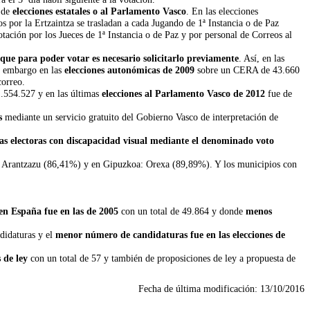
e de
elecciones estatales o al Parlamento Vasco
. En las elecciones
s por la Ertzaintza se trasladan a cada Jugando de 1ª Instancia o de Paz
votación por los Jueces de 1ª Instancia o de Paz y por personal de Correos al
que para poder votar es necesario solicitarlo previamente
. Así, en las
n embargo en las
elecciones autonómicas de 2009
sobre un CERA de 43.660
correo.
.554.527 y en las últimas
elecciones al Parlamento Vasco de 2012
fue de
s
mediante un servicio gratuito del Gobierno Vasco de interpretación de
nas electoras con discapacidad visual mediante el denominado voto
 Arantzazu (86,41%) y en Gipuzkoa: Orexa (89,89%). Y los municipios con
en España fue en las de 2005
con un total de 49.864 y donde
menos
didaturas y el
menor número de candidaturas fue en las elecciones de
 de ley
con un total de 57 y también de proposiciones de ley a propuesta de
Fecha de última modificación:
13/10/2016