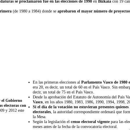
aturas se proclamaron fue en las elecciones de 1990
en
Bizkaia
con 19 can
primera
(de 1980 a 1984) donde se
aprobaron el mayor número de proyectos
En las primeras elecciones al
Parlamento Vasco de 1980 e
era 20, es decir, un total de 60 en el País Vasco. Sin emba
decir, un total de 75 en el País Vasco.
Desde la aprobación del Estatuto de Autonomía del País V
r el Gobierno
Vasco
, en los años 1980, 1983, 1986, 1990, 1994, 1998, 
as electoras con
Si el día de la votación no estuvieran presentes quiene
009 y 2012 este
electorales
, la autoridad correspondiente ordenará que form
la Mesa.
Según la legislación el
censo electoral vigente
para las el
meses antes de la fecha de la convocatoria electoral.