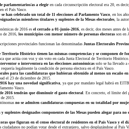
 parlamentarios/as a elegir
en cada circunscripción electoral era 20, es deci
en el País Vasco.
9
se han celebrado un total de 11 elecciones al Parlamento Vasco
, en los añ
esignados/as miembros titulares y suplentes de la Mesas electorales
, la aut
tonómicas de 2016 es
el cerrado a 01-junio-2016
, es decir, dos meses antes de l
sco de 2016,
los municipios con menor número de personas electoras
son en
nscripciones provinciales funcionan las denominadas
Juntas Electorales Provinc
de Territorio Histórico tienen las mismas competencias y se componen de fo
 que actúa con voz y sin voto en cada Junta Electoral de Territorio Histórico
nterventor o interventora en las elecciones autonómicas
solo se ha llevado a 
requería legalmente la condición de persona electora en el País Vasco.
orales para las candidaturas que hubieran obtenido al menos un escaño en 
bad el 23 de diciembre de 2015.
2016 hay una novedad significativa
, ya que por mandato legal habrá en EIT
arlamento Vasco.
de 2016 tendrán que disminuir el gasto electoral
. En concreto, el límite del
 de 2015.
 Autónomas
no se admiten candidaturas compuestas en su totalidad por muje
 y suplentes designados componentes de las Mesas pueden alegar para no 
oras que figuran en el censo electoral de residentes en el País Vasco y el 
 ciudadanos no podían votar desde el extranjero, salvo desplazándose al País Va