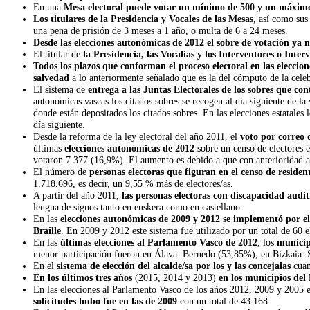
En una
Mesa electoral puede votar un mínimo de 500 y un máxim
Los titulares de la Presidencia y Vocales de las Mesas
, así como sus
una pena de prisión de 3 meses a 1 año, o multa de 6 a 24 meses.
Desde las elecciones autonómicas de 2012 el sobre de votación ya n
El titular de
la Presidencia, las Vocalías y los Interventores o Inter
Todos los plazos que conforman el proceso electoral en las eleccion
salvedad
a lo anteriormente señalado que es la del cómputo de la celebra
El sistema de
entrega a las Juntas Electorales de los sobres que con
autonómicas vascas los citados sobres se recogen al día siguiente de l
donde están depositados los citados sobres. En las elecciones estatales 
día siguiente.
Desde la reforma de la ley electoral del año 2011, el
voto por correo 
últimas
elecciones autonómicas de 2012
sobre un censo de electores 
votaron 7.377 (16,9%). El aumento es debido a que con anterioridad a l
El número de
personas electoras que figuran en el censo de residen
1.718.696, es decir, un 9,55 % más de electores/as.
A partir del año 2011,
las personas electoras con discapacidad audi
lengua de signos tanto en euskera como en castellano.
En las
elecciones autonómicas de 2009 y 2012 se implementó por el
Braille
. En 2009 y 2012 este sistema fue utilizado por un total de 60 e
En las
últimas elecciones al Parlamento Vasco de 2012
, los
municip
menor participación fueron en Álava: Bernedo (53,85%), en Bizkaia:
En el
sistema de elección del alcalde/sa por los y las concejalas
cua
En los últimos tres años
(2015, 2014 y 2013)
en los municipios del
En las elecciones al Parlamento Vasco de los años 2012, 2009 y 2005 
solicitudes hubo fue en las de 2009
con un total de 43.168.