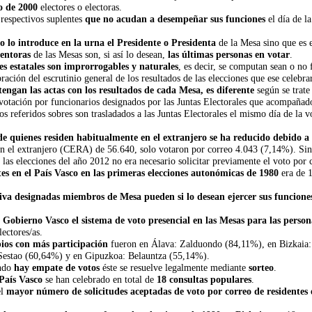
o de 2000
electores o electoras.
 respectivos suplentes
que no acudan a desempeñar sus funciones
el día de l
o lo introduce en la urna el Presidente o Presidenta
de la Mesa sino que es e
ventoras
de las Mesas son, si así lo desean,
las últimas personas en votar
.
es estatales son improrrogables y naturales
, es decir, se computan sean o no 
ción del escrutinio general de los resultados de las elecciones que ese celebrará
tengan las actas con los resultados de cada Mesa, es diferente
según se trat
a votación por funcionarios designados por las Juntas Electorales que acompañado
los referidos sobres son trasladados a las Juntas Electorales el mismo día de la 
de quienes residen habitualmente en el extranjero se ha reducido debido a 
en el extranjero (CERA) de 56.640, solo votaron por correo 4.043 (7,14%). Si
as elecciones del año 2012 no era necesario solicitar previamente el voto por 
tes en el País Vasco en las primeras elecciones autonómicas de 1980
era de 1
tiva designadas miembros de Mesa pueden si lo desean ejercer sus funcione
 Gobierno Vasco el sistema de voto presencial en las Mesas para las perso
lectores/as.
ios con más participación
fueron en Álava: Zalduondo (84,11%), en Bizkaia:
 Sestao (60,64%) y en Gipuzkoa: Belauntza (55,14%).
ndo
hay empate de votos
éste se resuelve legalmente mediante
sorteo
.
 País Vasco
se han celebrado en total de
18 consultas populares
.
el
mayor número de solicitudes aceptadas de voto por correo de residentes 