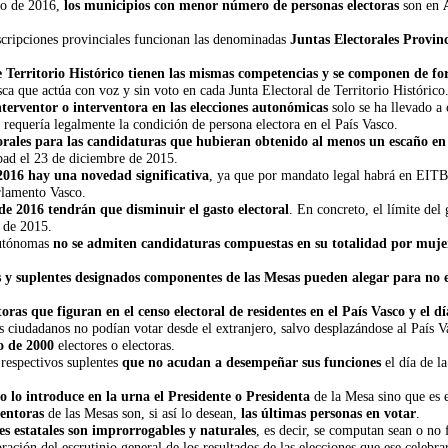
sco de 2016,
los municipios con menor número de personas electoras
son en
nscripciones provinciales funcionan las denominadas
Juntas Electorales Provinc
de Territorio Histórico tienen las mismas competencias y se componen de fo
 que actúa con voz y sin voto en cada Junta Electoral de Territorio Histórico
nterventor o interventora en las elecciones autonómicas
solo se ha llevado a 
requería legalmente la condición de persona electora en el País Vasco.
orales para las candidaturas que hubieran obtenido al menos un escaño en 
bad el 23 de diciembre de 2015.
2016 hay una novedad significativa
, ya que por mandato legal habrá en EIT
arlamento Vasco.
de 2016 tendrán que disminuir el gasto electoral
. En concreto, el límite del
 de 2015.
 Autónomas
no se admiten candidaturas compuestas en su totalidad por muje
 y suplentes designados componentes de las Mesas pueden alegar para no 
oras que figuran en el censo electoral de residentes en el País Vasco y el 
 ciudadanos no podían votar desde el extranjero, salvo desplazándose al País Va
o de 2000
electores o electoras.
 respectivos suplentes
que no acudan a desempeñar sus funciones
el día de l
o lo introduce en la urna el Presidente o Presidenta
de la Mesa sino que es e
ventoras
de las Mesas son, si así lo desean,
las últimas personas en votar
.
es estatales son improrrogables y naturales
, es decir, se computan sean o no 
ción del escrutinio general de los resultados de las elecciones que ese celebrará