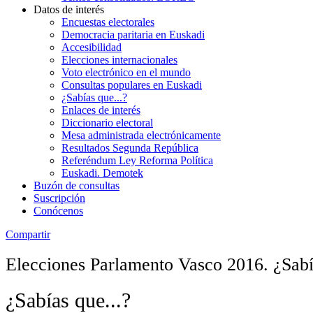
Datos de interés
Encuestas electorales
Democracia paritaria en Euskadi
Accesibilidad
Elecciones internacionales
Voto electrónico en el mundo
Consultas populares en Euskadi
¿Sabías que...?
Enlaces de interés
Diccionario electoral
Mesa administrada electrónicamente
Resultados Segunda República
Referéndum Ley Reforma Política
Euskadi. Demotek
Buzón de consultas
Suscripción
Conócenos
Compartir
Elecciones Parlamento Vasco 2016. ¿Sabí
¿Sabías que...?