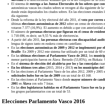
El sistema de
entrega a las Juntas Electorales de los sobres que con
autonómicas vascas los citados sobres se recogen al día siguiente de l
donde están depositados los citados sobres. En las elecciones estatales 
día siguiente.
Desde la reforma de la ley electoral del año 2011, el
voto por correo 
últimas
elecciones autonómicas de 2012
sobre un censo de electores 
votaron 7.377 (16,9%). El aumento es debido a que con anterioridad a l
El número de
personas electoras que figuran en el censo de residen
1.718.696, es decir, un 9,55 % más de electores/as.
A partir del año 2011,
las personas electoras con discapacidad audi
lengua de signos tanto en euskera como en castellano.
En las
elecciones autonómicas de 2009 y 2012 se implementó por el
Braille
. En 2009 y 2012 este sistema fue utilizado por un total de 60 e
En las
últimas elecciones al Parlamento Vasco de 2012
, los
municip
menor participación fueron en Álava: Bernedo (53,85%), en Bizkaia:
En el
sistema de elección del alcalde/sa por los y las concejalas
cua
En los últimos tres años
(2015, 2014 y 2013)
en los municipios del
En las elecciones al Parlamento Vasco de los años 2012, 2009 y 2005 
solicitudes hubo fue en las de 2009
con un total de 43.168.
En las elecciones al Parlamento Vasco donde
mayor número de candid
2001
en
Álava
con solo 7 listas.
En las
diez legislaturas habidas en el Parlamento Vasco fue en la 
los grupos parlamentarios con un total de 53.
Elecciones Parlamento Vasco 2016