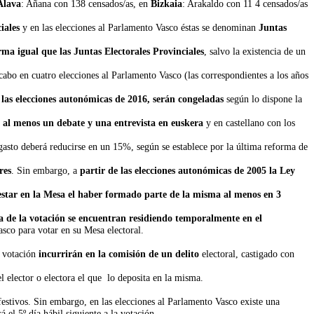
Álava
: Añana con 138 censados/as, en
Bizkaia
: Arakaldo con 11 4 censados/as
iales
y en las elecciones al Parlamento Vasco éstas se denominan
Juntas
rma igual que las Juntas Electorales Provinciales
, salvo la existencia de un
.
cabo en cuatro elecciones al Parlamento Vasco (las correspondientes a los años
las elecciones autonómicas de 2016, serán congeladas
según lo dispone la
B
al menos un debate y una entrevista en euskera
y en castellano con los
 gasto deberá reducirse en un 15%, según se establece por la última reforma de
res
. Sin embargo, a
partir de las elecciones autonómicas de 2005 la Ley
estar en la Mesa el haber formado parte de la misma al menos en 3
día de la votación se encuentran residiendo temporalmente en el
sco para votar en su Mesa electoral.
a votación
incurrirán en la comisión de un delito
electoral, castigado con
l elector o electora el que lo deposita en la misma.
festivos. Sin embargo, en las elecciones al Parlamento Vasco existe una
 el 5º día hábil siguiente a la votación.