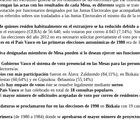
tengan las actas con los resultados de cada Mesa, es diferente
según se trat
a votación por funcionarios designados por las Juntas Electorales que acompañado
los referidos sobres son trasladados a las Juntas Electorales el mismo día de la 
de quienes residen habitualmente en el extranjero se ha reducido debido a 
en el extranjero (CERA) de 56.640, solo votaron por correo 4.043 (7,14%). Si
as elecciones del año 2012 no era necesario solicitar previamente el voto por 
tes en el País Vasco en las primeras elecciones autonómicas de 1980
era de 1
tiva designadas miembros de Mesa pueden si lo desean ejercer sus funcione
 Gobierno Vasco el sistema de voto presencial en las Mesas para las perso
lectores/as.
ios con más participación
fueron en Álava: Zalduondo (84,11%), en Bizkaia:
 Sestao (60,64%) y en Gipuzkoa: Belauntza (55,14%).
ndo
hay empate de votos
éste se resuelve legalmente mediante
sorteo
.
 País Vasco
se han celebrado en total de
18 consultas populares
.
el
mayor número de solicitudes aceptadas de voto por correo de residentes 
aturas se proclamaron fue en las elecciones de 1990
en
Bizkaia
con 19 can
primera
(de 1980 a 1984) donde se
aprobaron el mayor número de proyectos