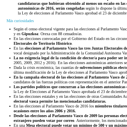
candidaturas que hubieran obtenido al menos un escaño en las 
autonómicas de 2016, serán congeladas
según lo dispone la últim
la Ley de elecciones al Parlamento Vasco aprobad el 23 de diciembr
Más curiosidades
Según el censo electoral vigente para las elecciones al Parlamento Va
y en
Gipuzkoa
: Orexa con 88 censados/as.
En las elecciones convocadas por el Gobierno del Estado en las circu
Electorales de Territorio Histórico
.
En las
elecciones al Parlamento Vasco las tres Juntas Electorales 
vocal designado por la Administración de la Comunidad Autónoma Vasca
La no exigencia legal de la condición de elector/a para poder ser i
2005, 2009, 2012 y 2016). En las elecciones autonómicas anteriores se 
Dada la crisis económica, las cuantías de
subvenciones públicas elect
última modificación de la Ley de elecciones al Parlamento Vasco apro
En la campaña electoral de las elecciones al Parlamento Vasco de 
candidatos de las fuerzas políticas con representación en el anterior P
Los partidos políticos que concurran a las elecciones autonómicas 
la Ley de Elecciones al Parlamento Vasco aprobada el 23 de diciembre
En las elecciones estatales y en las elecciones de otras Comunidades
electoral vasca permite las mencionadas candidaturas.
En las elecciones al Parlamento Vasco de 2016 los
miembros titulares
ocasiones entre los años 2006 y 2016.
Desde las elecciones al Parlamento Vasco de 2009 las personas elect
extranjero pueden votar por correo
. Anteriormente, los mencionados
En una
Mesa electoral puede votar un mínimo de 500 y un máxim