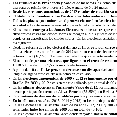
Los titulares de la Presidencia y Vocales de las Mesas
, así como sus
una pena de prisión de 3 meses a 1 año, o multa de 6 a 24 meses.
Desde las elecciones autonómicas de 2012 el sobre de votación ya n
El titular de
la Presidencia, las Vocalías y los Interventores o Inter
Todos los plazos que conforman el proceso electoral en las eleccion
salvedad
a lo anteriormente señalado que es la del cómputo de la celebra
El sistema de
entrega a las Juntas Electorales de los sobres que con
autonómicas vascas los citados sobres se recogen al día siguiente de l
donde están depositados los citados sobres. En las elecciones estatales 
día siguiente.
Desde la reforma de la ley electoral del año 2011, el
voto por correo 
últimas
elecciones autonómicas de 2012
sobre un censo de electores 
votaron 7.377 (16,9%). El aumento es debido a que con anterioridad a l
El número de
personas electoras que figuran en el censo de residen
1.718.696, es decir, un 9,55 % más de electores/as.
A partir del año 2011,
las personas electoras con discapacidad audi
lengua de signos tanto en euskera como en castellano.
En las
elecciones autonómicas de 2009 y 2012 se implementó por el
Braille
. En 2009 y 2012 este sistema fue utilizado por un total de 60 e
En las
últimas elecciones al Parlamento Vasco de 2012
, los
municip
menor participación fueron en Álava: Bernedo (53,85%), en Bizkaia:
En el
sistema de elección del alcalde/sa por los y las concejalas
cua
En los últimos tres años
(2015, 2014 y 2013)
en los municipios del
En las elecciones al Parlamento Vasco de los años 2012, 2009 y 2005 
solicitudes hubo fue en las de 2009
con un total de 43.168.
En las elecciones al Parlamento Vasco donde
mayor número de candid