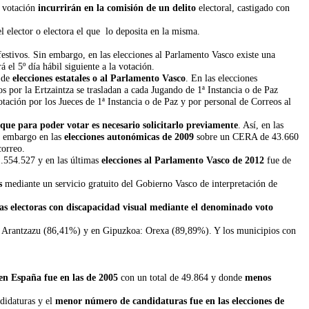
a votación
incurrirán en la comisión de un delito
electoral, castigado con
l elector o electora el que lo deposita en la misma.
festivos. Sin embargo, en las elecciones al Parlamento Vasco existe una
 el 5º día hábil siguiente a la votación.
e de
elecciones estatales o al Parlamento Vasco
. En las elecciones
s por la Ertzaintza se trasladan a cada Jugando de 1ª Instancia o de Paz
votación por los Jueces de 1ª Instancia o de Paz y por personal de Correos al
que para poder votar es necesario solicitarlo previamente
. Así, en las
n embargo en las
elecciones autonómicas de 2009
sobre un CERA de 43.660
correo.
.554.527 y en las últimas
elecciones al Parlamento Vasco de 2012
fue de
s
mediante un servicio gratuito del Gobierno Vasco de interpretación de
nas electoras con discapacidad visual mediante el denominado voto
 Arantzazu (86,41%) y en Gipuzkoa: Orexa (89,89%). Y los municipios con
en España fue en las de 2005
con un total de 49.864 y donde
menos
didaturas y el
menor número de candidaturas fue en las elecciones de