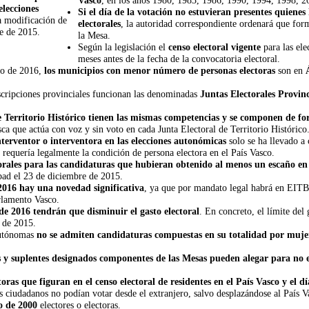
elecciones
Si el día de la votación no estuvieran presentes quiene
a modificación de
electorales
, la autoridad correspondiente ordenará que form
e de 2015.
la Mesa.
Según la legislación el
censo electoral vigente
para las el
meses antes de la fecha de la convocatoria electoral.
sco de 2016,
los municipios con menor número de personas electoras
son en
nscripciones provinciales funcionan las denominadas
Juntas Electorales Provinc
de Territorio Histórico tienen las mismas competencias y se componen de fo
 que actúa con voz y sin voto en cada Junta Electoral de Territorio Histórico
nterventor o interventora en las elecciones autonómicas
solo se ha llevado a 
requería legalmente la condición de persona electora en el País Vasco.
orales para las candidaturas que hubieran obtenido al menos un escaño en 
bad el 23 de diciembre de 2015.
2016 hay una novedad significativa
, ya que por mandato legal habrá en EIT
arlamento Vasco.
de 2016 tendrán que disminuir el gasto electoral
. En concreto, el límite del
 de 2015.
 Autónomas
no se admiten candidaturas compuestas en su totalidad por muje
 y suplentes designados componentes de las Mesas pueden alegar para no 
oras que figuran en el censo electoral de residentes en el País Vasco y el 
 ciudadanos no podían votar desde el extranjero, salvo desplazándose al País Va
o de 2000
electores o electoras.