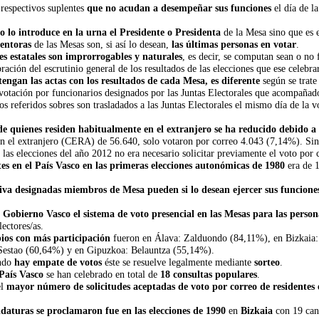
 respectivos suplentes
que no acudan a desempeñar sus funciones
el día de l
o lo introduce en la urna el Presidente o Presidenta
de la Mesa sino que es e
ventoras
de las Mesas son, si así lo desean,
las últimas personas en votar
.
es estatales son improrrogables y naturales
, es decir, se computan sean o no 
ción del escrutinio general de los resultados de las elecciones que ese celebrará
tengan las actas con los resultados de cada Mesa, es diferente
según se trat
a votación por funcionarios designados por las Juntas Electorales que acompañado
los referidos sobres son trasladados a las Juntas Electorales el mismo día de la 
de quienes residen habitualmente en el extranjero se ha reducido debido a 
en el extranjero (CERA) de 56.640, solo votaron por correo 4.043 (7,14%). Si
as elecciones del año 2012 no era necesario solicitar previamente el voto por 
tes en el País Vasco en las primeras elecciones autonómicas de 1980
era de 1
tiva designadas miembros de Mesa pueden si lo desean ejercer sus funcione
 Gobierno Vasco el sistema de voto presencial en las Mesas para las perso
lectores/as.
ios con más participación
fueron en Álava: Zalduondo (84,11%), en Bizkaia:
 Sestao (60,64%) y en Gipuzkoa: Belauntza (55,14%).
ndo
hay empate de votos
éste se resuelve legalmente mediante
sorteo
.
 País Vasco
se han celebrado en total de
18 consultas populares
.
el
mayor número de solicitudes aceptadas de voto por correo de residentes 
aturas se proclamaron fue en las elecciones de 1990
en
Bizkaia
con 19 can