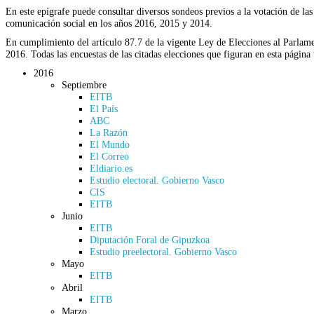
En este epígrafe puede consultar diversos sondeos previos a la votación de la
comunicación social en los años 2016, 2015 y 2014.
En cumplimiento del artículo 87.7 de la vigente Ley de Elecciones al Parlame
2016. Todas las encuestas de las citadas elecciones que figuran en esta págin
2016
Septiembre
EITB
El País
ABC
La Razón
El Mundo
El Correo
Eldiario.es
Estudio electoral. Gobierno Vasco
CIS
EITB
Junio
EITB
Diputación Foral de Gipuzkoa
Estudio preelectoral. Gobierno Vasco
Mayo
EITB
Abril
EITB
Marzo