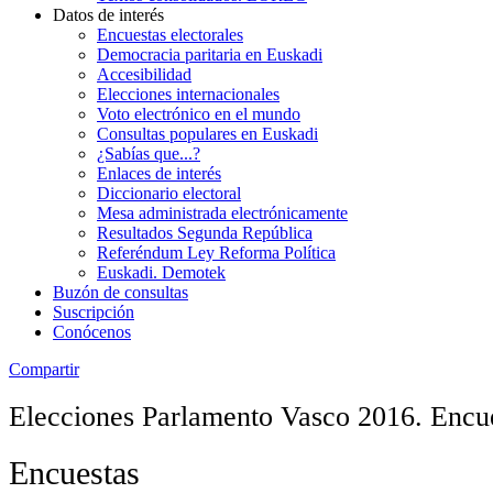
Datos de interés
Encuestas electorales
Democracia paritaria en Euskadi
Accesibilidad
Elecciones internacionales
Voto electrónico en el mundo
Consultas populares en Euskadi
¿Sabías que...?
Enlaces de interés
Diccionario electoral
Mesa administrada electrónicamente
Resultados Segunda República
Referéndum Ley Reforma Política
Euskadi. Demotek
Buzón de consultas
Suscripción
Conócenos
Compartir
Elecciones Parlamento Vasco 2016. Encu
Encuestas