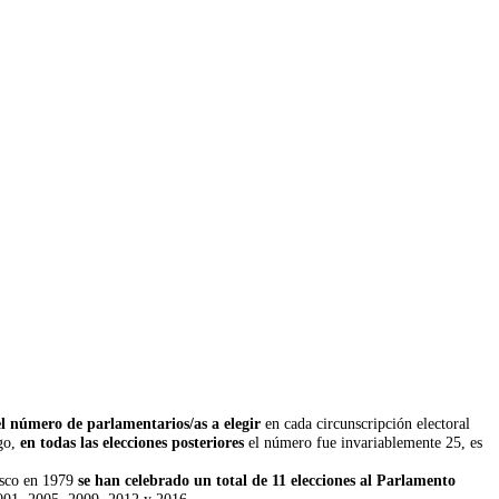
l número de parlamentarios/as a elegir
en cada circunscripción electoral
rgo,
en todas las elecciones posteriores
el número fue invariablemente 25, es
asco en 1979
se han celebrado un total de 11 elecciones al Parlamento
2001, 2005, 2009, 2012 y 2016.