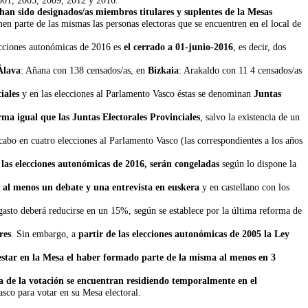
s han sido designados/as miembros titulares y suplentes de la Mesas
en parte de las mismas las personas electoras que se encuentren en el local de
ecciones autonómicas de 2016 es
el cerrado a 01-junio-2016
, es decir, dos
Álava
: Añana con 138 censados/as, en
Bizkaia
: Arakaldo con 11 4 censados/as
iales
y en las elecciones al Parlamento Vasco éstas se denominan
Juntas
rma igual que las Juntas Electorales Provinciales
, salvo la existencia de un
.
cabo en cuatro elecciones al Parlamento Vasco (las correspondientes a los años
las elecciones autonómicas de 2016, serán congeladas
según lo dispone la
B
al menos un debate y una entrevista en euskera
y en castellano con los
 gasto deberá reducirse en un 15%, según se establece por la última reforma de
res
. Sin embargo, a
partir de las elecciones autonómicas de 2005 la Ley
estar en la Mesa el haber formado parte de la misma al menos en 3
día de la votación se encuentran residiendo temporalmente en el
sco para votar en su Mesa electoral.