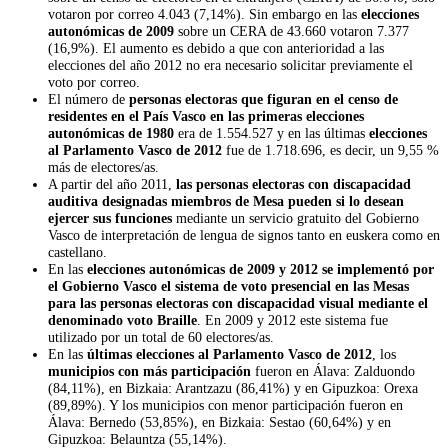
votaron por correo 4.043 (7,14%). Sin embargo en las
elecciones
autonómicas de 2009
sobre un CERA de 43.660 votaron 7.377
(16,9%). El aumento es debido a que con anterioridad a las
elecciones del año 2012 no era necesario solicitar previamente el
voto por correo.
El número de
personas electoras que figuran en el censo de
residentes en el País Vasco en las primeras elecciones
autonómicas de 1980
era de 1.554.527 y en las últimas
elecciones
al Parlamento Vasco de 2012
fue de 1.718.696, es decir, un 9,55 %
más de electores/as.
A partir del año 2011,
las personas electoras con discapacidad
auditiva designadas miembros de Mesa pueden si lo desean
ejercer sus funciones
mediante un servicio gratuito del Gobierno
Vasco de interpretación de lengua de signos tanto en euskera como en
castellano.
En las
elecciones autonómicas de 2009 y 2012 se implementó por
el Gobierno Vasco el sistema de voto presencial en las Mesas
para las personas electoras con discapacidad visual mediante el
denominado voto Braille
. En 2009 y 2012 este sistema fue
utilizado por un total de 60 electores/as.
En las
últimas elecciones al Parlamento Vasco de 2012
, los
municipios con más participación
fueron en Álava: Zalduondo
(84,11%), en Bizkaia: Arantzazu (86,41%) y en Gipuzkoa: Orexa
(89,89%). Y los municipios con menor participación fueron en
Álava: Bernedo (53,85%), en Bizkaia: Sestao (60,64%) y en
Gipuzkoa: Belauntza (55,14%).