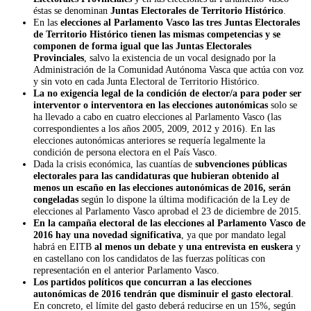
éstas se denominan
Juntas Electorales de Territorio Histórico
.
En las
elecciones al Parlamento Vasco las tres Juntas Electorales
de Territorio Histórico tienen las mismas competencias y se
componen de forma igual que las Juntas Electorales
Provinciales
, salvo la existencia de un vocal designado por la
Administración de la Comunidad Autónoma Vasca que actúa con voz
y sin voto en cada Junta Electoral de Territorio Histórico.
La no exigencia legal de la condición de elector/a para poder ser
interventor o interventora en las elecciones autonómicas
solo se
ha llevado a cabo en cuatro elecciones al Parlamento Vasco (las
correspondientes a los años 2005, 2009, 2012 y 2016). En las
elecciones autonómicas anteriores se requería legalmente la
condición de persona electora en el País Vasco.
Dada la crisis económica, las cuantías de
subvenciones públicas
electorales para las candidaturas que hubieran obtenido al
menos un escaño en las elecciones autonómicas de 2016, serán
congeladas
según lo dispone la última modificación de la Ley de
elecciones al Parlamento Vasco aprobad el 23 de diciembre de 2015.
En la campaña electoral de las elecciones al Parlamento Vasco de
2016 hay una novedad significativa
, ya que por mandato legal
habrá en EITB
al menos un debate y una entrevista en euskera
y
en castellano con los candidatos de las fuerzas políticas con
representación en el anterior Parlamento Vasco.
Los partidos políticos que concurran a las elecciones
autonómicas de 2016 tendrán que disminuir el gasto electoral
.
En concreto, el límite del gasto deberá reducirse en un 15%, según