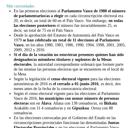
Más curiosidades
En las primeras elecciones al
Parlamento Vasco de 1980 el número
de parlamentarios/as a elegir
en cada circunscripción electoral era
20, es decir, un total de 60 en el País Vasco. Sin embargo,
en todas
las elecciones posteriores
el número fue invariablemente 25, es
decir, un total de 75 en el País Vasco.
Desde la aprobación del Estatuto de Autonomía del País Vasco en
1979
se han celebrado un total de 11 elecciones al Parlamento
Vasco
, en los años 1980, 1983, 1986, 1990, 1994, 1998, 2001, 2005,
2009, 2012 y 2016.
Si el día de la votación no estuvieran presentes quienes han sido
designados/as miembros titulares y suplentes de la Mesas
electorales
, la autoridad correspondiente ordenará que formen parte
de las mismas las personas electoras que se encuentren en el local de
la Mesa.
Según la legislación el
censo electoral vigente
para las elecciones
autonómicas de 2016 es
el cerrado a 01-junio-2016
, es decir, dos
meses antes de la fecha de la convocatoria electoral.
Según el censo electoral vigente para las elecciones al Parlamento
Vasco de 2016,
los municipios con menor número de personas
electoras
son en
Álava
: Añana con 138 censados/as, en
Bizkaia
:
Arakaldo con 11 4 censados/as y en
Gipuzkoa
: Orexa con 88
censados/as.
En las elecciones convocadas por el Gobierno del Estado en las
circunscripciones provinciales funcionan las denominadas
Juntas
Electorales Provinciales
y en las elecciones al Parlamento Vasco