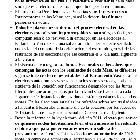
no lo introduce en la urna el Presidente o Presidenta
de la Mesa
sino que es el elector o electora el que lo deposita en la misma.
El titular de
la Presidencia, las Vocalías y los Interventores o
Interventoras
de las Mesas son, si así lo desean,
las últimas
personas en votar
.
Todos los plazos que conforman el proceso electoral en las
elecciones estatales son improrrogables y naturales
, es decir, se
computan sean o no festivos. Sin embargo, en las elecciones al
Parlamento Vasco existe una
salvedad
a lo anteriormente señalado
que es la del cómputo de la celebración del escrutinio general de los
resultados de las elecciones que ese celebrará el 5º día hábil siguiente
a la votación.
El sistema de
entrega a las Juntas Electorales de los sobres que
contengan las actas con los resultados de cada Mesa, es diferente
según se trate de
elecciones estatales o al Parlamento Vasco
. En las
elecciones autonómicas vascas los citados sobres se recogen al día
siguiente de la votación por funcionarios designados por las Juntas
Electorales que acompañados por la Ertzaintza se trasladan a cada
Jugando de 1ª Instancia o de Paz donde están depositados los citados
sobres. En las elecciones estatales los referidos sobres son trasladados
a las Juntas Electorales el mismo día de la votación por los Jueces de
1ª Instancia o de Paz y por personal de Correos al día siguiente.
Desde la reforma de la ley electoral del año 2011, el
voto por correo
de quienes residen habitualmente en el extranjero se ha reducido
debido a que para poder votar es necesario solicitarlo
previamente
. Así, en las últimas
elecciones autonómicas de 2012
sobre un censo de electores en el extranjero (CERA) de 56.640, solo