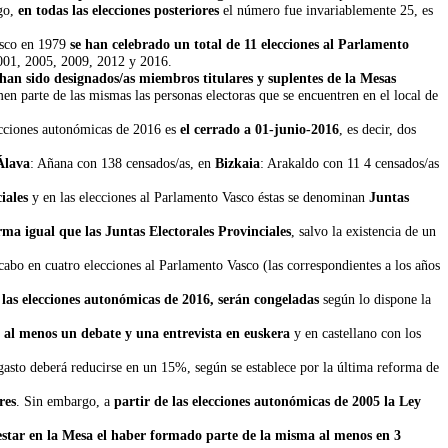
rgo,
en todas las elecciones posteriores
el número fue invariablemente 25, es
asco en 1979
se han celebrado un total de 11 elecciones al Parlamento
2001, 2005, 2009, 2012 y 2016.
s han sido designados/as miembros titulares y suplentes de la Mesas
en parte de las mismas las personas electoras que se encuentren en el local de
ecciones autonómicas de 2016 es
el cerrado a 01-junio-2016
, es decir, dos
Álava
: Añana con 138 censados/as, en
Bizkaia
: Arakaldo con 11 4 censados/as
iales
y en las elecciones al Parlamento Vasco éstas se denominan
Juntas
rma igual que las Juntas Electorales Provinciales
, salvo la existencia de un
.
cabo en cuatro elecciones al Parlamento Vasco (las correspondientes a los años
las elecciones autonómicas de 2016, serán congeladas
según lo dispone la
B
al menos un debate y una entrevista en euskera
y en castellano con los
 gasto deberá reducirse en un 15%, según se establece por la última reforma de
res
. Sin embargo, a
partir de las elecciones autonómicas de 2005 la Ley
estar en la Mesa el haber formado parte de la misma al menos en 3