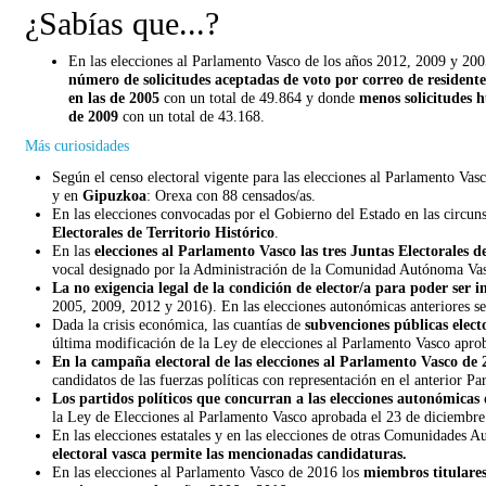
¿Sabías que...?
En las elecciones al Parlamento Vasco de los años 2012, 2009 y 20
número de solicitudes aceptadas de voto por correo de resident
en las de 2005
con un total de 49.864 y donde
menos solicitudes h
de 2009
con un total de 43.168.
Más curiosidades
Según el censo electoral vigente para las elecciones al Parlamento Va
y en
Gipuzkoa
: Orexa con 88 censados/as.
En las elecciones convocadas por el Gobierno del Estado en las circu
Electorales de Territorio Histórico
.
En las
elecciones al Parlamento Vasco las tres Juntas Electorales 
vocal designado por la Administración de la Comunidad Autónoma Vasca
La no exigencia legal de la condición de elector/a para poder ser i
2005, 2009, 2012 y 2016). En las elecciones autonómicas anteriores se 
Dada la crisis económica, las cuantías de
subvenciones públicas elect
última modificación de la Ley de elecciones al Parlamento Vasco apro
En la campaña electoral de las elecciones al Parlamento Vasco de 
candidatos de las fuerzas políticas con representación en el anterior P
Los partidos políticos que concurran a las elecciones autonómicas 
la Ley de Elecciones al Parlamento Vasco aprobada el 23 de diciembre
En las elecciones estatales y en las elecciones de otras Comunidades
electoral vasca permite las mencionadas candidaturas.
En las elecciones al Parlamento Vasco de 2016 los
miembros titulares