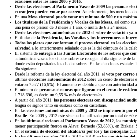
ocasiones entre los años 2006 y 2016.
Desde las elecciones al Parlamento Vasco de 2009 las personas elect
extranjero pueden votar por correo
. Anteriormente, los mencionados
En una
Mesa electoral puede votar un mínimo de 500 y un máxim
Los titulares de la Presidencia y Vocales de las Mesas
, así como sus
una pena de prisión de 3 meses a 1 año, o multa de 6 a 24 meses.
Desde las elecciones autonómicas de 2012 el sobre de votación ya n
El titular de
la Presidencia, las Vocalías y los Interventores o Inter
Todos los plazos que conforman el proceso electoral en las eleccion
salvedad
a lo anteriormente señalado que es la del cómputo de la celebra
El sistema de
entrega a las Juntas Electorales de los sobres que con
autonómicas vascas los citados sobres se recogen al día siguiente de l
donde están depositados los citados sobres. En las elecciones estatales 
día siguiente.
Desde la reforma de la ley electoral del año 2011, el
voto por correo 
últimas
elecciones autonómicas de 2012
sobre un censo de electores 
votaron 7.377 (16,9%). El aumento es debido a que con anterioridad a l
El número de
personas electoras que figuran en el censo de residen
1.718.696, es decir, un 9,55 % más de electores/as.
A partir del año 2011,
las personas electoras con discapacidad audi
lengua de signos tanto en euskera como en castellano.
En las
elecciones autonómicas de 2009 y 2012 se implementó por el
Braille
. En 2009 y 2012 este sistema fue utilizado por un total de 60 e
En las
últimas elecciones al Parlamento Vasco de 2012
, los
municip
menor participación fueron en Álava: Bernedo (53,85%), en Bizkaia:
En el
sistema de elección del alcalde/sa por los y las concejalas
cua
En los últimos tres años
(2015, 2014 y 2013)
en los municipios del