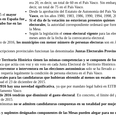
era 20, es decir, un total de 60 en el País Vasco. Sin emba
decir, un total de 75 en el País Vasco.
Desde la aprobación del Estatuto de Autonomía del País V
05 el
mayor
Vasco
, en los años 1980, 1983, 1986, 1990, 1994, 1998, 
es en España fue
Si el día de la votación no estuvieran presentes quiene
ubo fue en las
electorales
, la autoridad correspondiente ordenará que form
la Mesa.
Según la legislación el
censo electoral vigente
para las el
meses antes de la fecha de la convocatoria electoral.
sco de 2016,
los municipios con menor número de personas electoras
son en
nscripciones provinciales funcionan las denominadas
Juntas Electorales Provinc
de Territorio Histórico tienen las mismas competencias y se componen de fo
 que actúa con voz y sin voto en cada Junta Electoral de Territorio Histórico
nterventor o interventora en las elecciones autonómicas
solo se ha llevado a 
requería legalmente la condición de persona electora en el País Vasco.
orales para las candidaturas que hubieran obtenido al menos un escaño en 
bad el 23 de diciembre de 2015.
2016 hay una novedad significativa
, ya que por mandato legal habrá en EIT
arlamento Vasco.
de 2016 tendrán que disminuir el gasto electoral
. En concreto, el límite del
 de 2015.
 Autónomas
no se admiten candidaturas compuestas en su totalidad por muje
 y suplentes designados componentes de las Mesas pueden alegar para no 