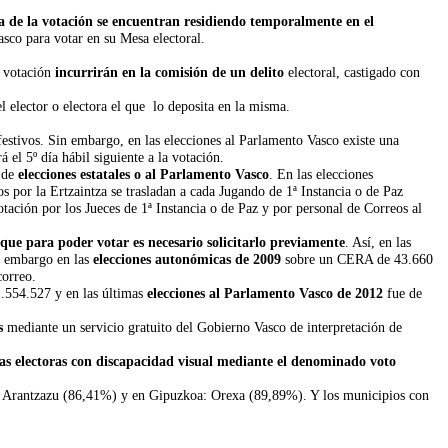
día de la votación se encuentran residiendo temporalmente en el
sco para votar en su Mesa electoral.
a votación
incurrirán en la comisión de un delito
electoral, castigado con
l elector o electora el que lo deposita en la misma.
festivos. Sin embargo, en las elecciones al Parlamento Vasco existe una
 el 5º día hábil siguiente a la votación.
e de
elecciones estatales o al Parlamento Vasco
. En las elecciones
s por la Ertzaintza se trasladan a cada Jugando de 1ª Instancia o de Paz
votación por los Jueces de 1ª Instancia o de Paz y por personal de Correos al
que para poder votar es necesario solicitarlo previamente
. Así, en las
n embargo en las
elecciones autonómicas de 2009
sobre un CERA de 43.660
correo.
.554.527 y en las últimas
elecciones al Parlamento Vasco de 2012
fue de
s
mediante un servicio gratuito del Gobierno Vasco de interpretación de
nas electoras con discapacidad visual mediante el denominado voto
 Arantzazu (86,41%) y en Gipuzkoa: Orexa (89,89%). Y los municipios con