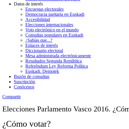
Datos de interés
Encuestas electorales
Democracia paritaria en Euskadi
Accesibilidad
Elecciones internacionales
Voto electrónico en el mundo
Consultas populares en Euskadi
¿Sabías que...?
Enlaces de interés
Diccionario electoral
Mesa administrada electrónicamente
Resultados Segunda República
Referéndum Ley Reforma Política
Euskadi. Demotek
Buzón de consultas
Suscripción
Conócenos
Compartir
Elecciones Parlamento Vasco 2016. ¿Cóm
¿Cómo votar?