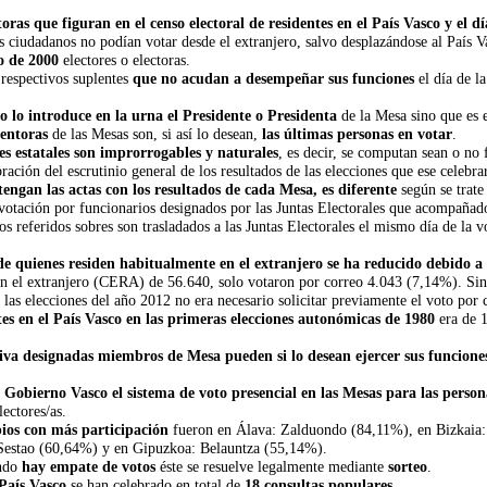
oras que figuran en el censo electoral de residentes en el País Vasco y el 
 ciudadanos no podían votar desde el extranjero, salvo desplazándose al País Va
o de 2000
electores o electoras.
 respectivos suplentes
que no acudan a desempeñar sus funciones
el día de l
o lo introduce en la urna el Presidente o Presidenta
de la Mesa sino que es e
ventoras
de las Mesas son, si así lo desean,
las últimas personas en votar
.
es estatales son improrrogables y naturales
, es decir, se computan sean o no 
ción del escrutinio general de los resultados de las elecciones que ese celebrará
tengan las actas con los resultados de cada Mesa, es diferente
según se trat
a votación por funcionarios designados por las Juntas Electorales que acompañado
los referidos sobres son trasladados a las Juntas Electorales el mismo día de la 
de quienes residen habitualmente en el extranjero se ha reducido debido a 
en el extranjero (CERA) de 56.640, solo votaron por correo 4.043 (7,14%). Si
as elecciones del año 2012 no era necesario solicitar previamente el voto por 
tes en el País Vasco en las primeras elecciones autonómicas de 1980
era de 1
tiva designadas miembros de Mesa pueden si lo desean ejercer sus funcione
 Gobierno Vasco el sistema de voto presencial en las Mesas para las perso
lectores/as.
ios con más participación
fueron en Álava: Zalduondo (84,11%), en Bizkaia:
 Sestao (60,64%) y en Gipuzkoa: Belauntza (55,14%).
ndo
hay empate de votos
éste se resuelve legalmente mediante
sorteo
.
 País Vasco
se han celebrado en total de
18 consultas populares
.