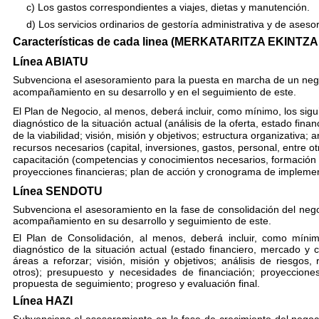
c) Los gastos correspondientes a viajes, dietas y manutención.
d) Los servicios ordinarios de gestoría administrativa y de asesorí
Características de cada linea (MERKATARITZA EKINT
Línea ABIATU
Subvenciona el asesoramiento para la puesta en marcha de un negoc
acompañamiento en su desarrollo y en el seguimiento de este.
El Plan de Negocio, al menos, deberá incluir, como mínimo, los sigu
diagnóstico de la situ
ación actual (análisis de la oferta, estado fin
de la viabilidad; visión, misión y objetivos; estructura organizativa; a
recursos necesarios (capital, inversiones, gastos, personal, entre o
capacitación (competencias y conocimientos necesarios, formación 
proyecciones financieras; plan de acción y cronograma de impleme
Línea SENDOTU
Subvenciona el asesoramiento en la fase de consolidación del nego
acompañamiento en su desarrollo y seguimiento de este.
El Plan de Consolidación, al menos, deberá incluir, como mínimo
diagnóstico de la situ
ación actual (estado financiero, mercado y c
áreas a reforzar; visión, misión y objetivos; análisis de riesgos,
otros); presupuesto y necesidades de financiación; proyeccion
propuesta de seguimie
nto; progreso y evaluación final.
Línea HAZI