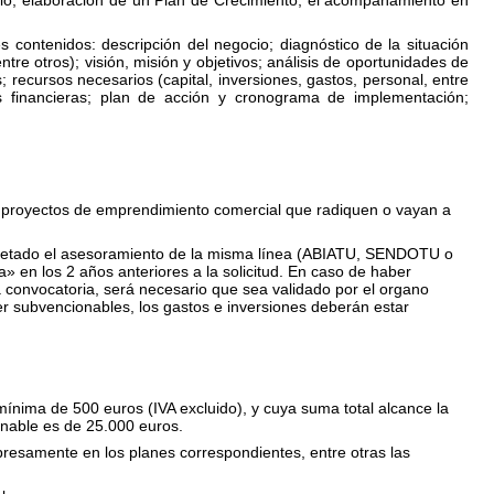
io
,
elaboración de un Plan de Crecimiento, el acompañamiento en
s contenidos: descripción del negocio; diagnóstico de la situ
ación
ntre otros);
visión, misión y objetivos; análisis de oportunidades de
s; recursos necesarios (capital, inversiones, gastos, personal, entre
es financieras; plan de acción y cronograma de implementación;
e proyectos de emprendimiento comercial que radiquen o vayan a
pletado el asesoramiento de la misma línea (ABIATU, SENDOTU o
» en los 2 años anteriores a la solicitud. En caso de haber
a convocatoria, será necesario que sea validado por el organo
er subvencionables, los gastos e inversiones deberán estar
ínima de 500 euros (IVA excluido), y cuya suma total alcance la
onable es de 25.000 euros.
resamente en los planes correspondientes, entre otras las