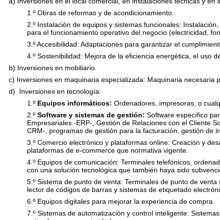
a)
Inversiones en el local come
rcial, en instalaciones técnicas y en
1.º
Obras de reformas y de acondicionamiento.
2.º
Instalación de equipos y sistemas funcionales: Instalació
para el funcionamiento operativo del negocio (electricidad, fon
3.º
Accesibilidad: Adaptaciones para garantizar el cumplimient
4.º Sostenibilidad: Mejora de la eficiencia energética, el uso 
b) Inversiones en mobiliario.
c) Inversiones en maquinaria especializada: Maquinaria necesaria pa
d) Inversiones en tecnología:
1.º
Equipos informáticos:
Ordenadores, impresoras, o cualqu
2.º
Software y sistemas de gestión
:
Software específico par
Empresariales -ERP-, Gestión de Relaciones con el Cliente Sof
CRM-, programas de gestión para la facturación, gestión de inv
3.º
Comercio electrónico y plataformas online: Creación y desa
plataformas de e-commerce que normativa vigente.
4.º
Equipos de comunicación: Terminales telefónicos, ordenad
con una solución tecnológica que también haya sido subvenc
5.º
Sistema de punto de venta
:
Terminales de punto de venta 
lector de códigos de barras y sistemas de etiquetado electrón
6.º
Equipos digitales para mejorar la experiencia de compra.
7.º
Sistemas de automatización y control inteligente: Sistemas