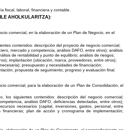
a fiscal, laboral, financiera y contable.
ZAILE AHOLKULARITZA)
:
io comercial, en la elaboración de un Plan de Negocio, en el
ientes contenidos: descripción del pr
oyecto de negocio comercial;
anciero, mercado y competencia, análisis DAFO, entre otros); análisis
nálisis de rentabilidad y punto de equilibrio; análisis de riesgos;
tros); implantación (ubicación, marca, proveedores, entre otros);
necesaria); presupuesto y necesidades de financiación;
ntación; propuesta de seguimie
nto; progreso y evaluación final.
cio comercial, para la elaboración de un Plan de Consolidación, el
, los siguientes contenidos: descripción del negocio comercial;
ompetencia, análisis DAFO, deficiencias detectadas, entre otros);
 recursos necesarios (capital, inversiones, gastos, personal, entre
es financieras; plan de acción y cronograma de implementación;