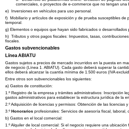
comerciales, o proyectos de e-commerce que no tengan una ba
e)
Inversiones en vehículos para uso personal.
f) Mobiliario y artículos de exposición y de prueba susceptibles de p
temporal.
g) Elementos o equipos que hayan sido fabricados o desarrollados p
h) Tributos y otros pagos fiscales: Impuestos, tasas, contribucione
fiscales.
Gastos subvencionables
Línea ABIATU
Gastos sujetos a precios de mercado incurridos en la puesta en m
de negocio (Línea 1. ABIATU). Cada gasto deberá superar la cantida
ellos deberá alcanzar la cuantía mínima de 1.500 euros (IVA exclu
Entre otros son subvencionables los siguientes:
a)
Gastos de
constitución
:
1.º
Registro
de la empresa
y trámites administrativos: Inscripción l
gastos administrativos para establecer la estructura jurídica de la e
2.º
Adquisición de licencias y permisos: Obtención de las licencias y
3.º
Honorarios
profesionales: Servicios de asesoría fiscal, laboral, 
b)
Gastos en el local comercial:
1.º
Alquiler de local comercial:
Si el negocio requiere una ubicación 