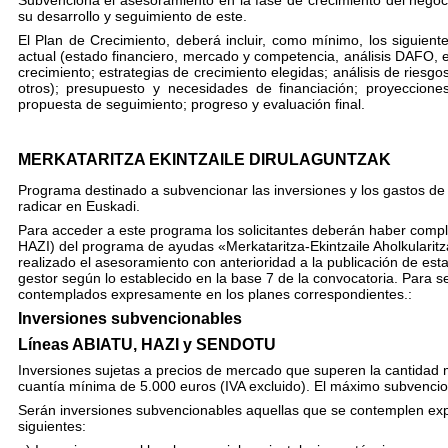
Subvenciona el asesoramiento en la fase de crecimiento
del negoc
su desarrollo y seguimiento de este.
El Plan de Crecimiento, deberá incluir, como mínimo, los siguiente
actual (estado financiero, mercado y competencia, análisis DAFO, e
crecimiento; estrategias de crecimiento elegidas; análisis de riesgo
otros); presupuesto y necesidades de financiación; proyeccion
propuesta de seguimie
nto; progreso y evaluación final.
MERKATARITZA EKINTZAILE DIRULAGUNTZAK
Programa destinado a subvencionar las inversiones y los gastos d
radicar en Euskadi.
Para acceder a este programa los solicitantes deberán haber com
HAZI) del programa de ayudas «Merkataritza-Ekintzaile Aholkularitza
realizado el asesoramiento con anterioridad a la publicación de est
gestor según lo establecido en la base 7 de la convocatoria. Para s
contemplados expresamente en los planes correspondientes.:
Inversiones subvencionables
Líneas ABIATU, HAZI y SENDOTU
Inversiones sujetas a precios de mercado que superen la cantidad m
cuantía mínima de 5.000 euros (IVA excluido). El máximo subvenci
Serán inversiones subvencionables aquellas que se contemplen exp
siguientes: