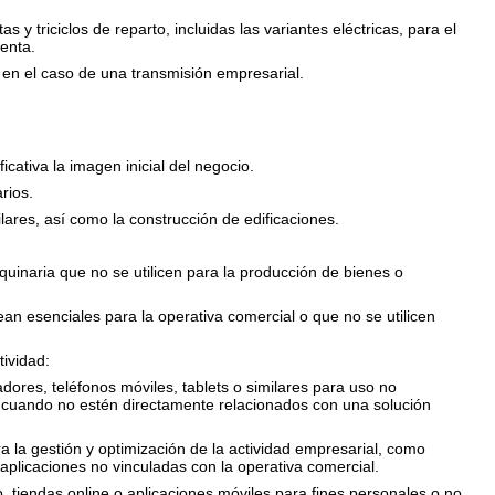
as y triciclos de reparto,
incluidas las variantes eléctricas, para el
venta.
 en el caso de una transmisión empresarial.
cativa la imagen inicial del negocio.
rios.
lares, así como la construcción de edificaciones.
uinaria que no se utilicen para la producción de bienes o
an esenciales para la operativa comercial o que no se utilicen
ividad:
ores, teléfonos móviles, tablets o similares para uso no
os cuando no estén directamente relacionados con una solución
 la gestión y optimización de la actividad empresarial, como
aplicaciones no vinculadas con la operativa comercial.
, tiendas online o aplicaciones móviles para fines personales o no