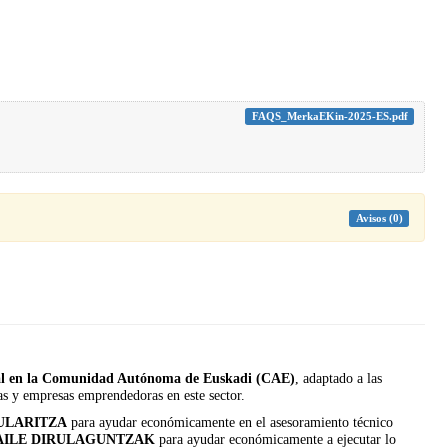
FAQS_MerkaEKin-2025-ES.pdf
Avisos (0)
ial en la Comunidad Autónoma de Euskadi (CAE)
, adaptado a las
as y empresas emprendedoras en este sector.
ULARITZA
para ayudar económicamente en el asesoramiento técnico
AILE DIRULAGUNTZAK
para ayudar económicamente a ejecutar lo