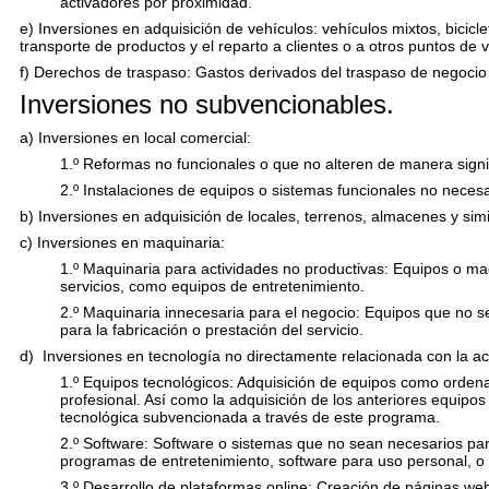
activadores por proximidad.
e) Inversiones en adquisición de vehículos: vehículos mixtos, biciclet
transporte de productos y el reparto a clientes o a otros puntos de 
f) Derechos de traspaso: Gastos derivados del traspaso de negocio
Inversiones no subvencionables.
a) Inversiones
en local comercial:
1.º Reformas no funcionales o que no alteren de manera signifi
2.º Instalaciones de equipos o sistemas funcionales no necesa
b) Inversiones en adquisición de locales, terrenos, almacenes y simi
c) Inversiones
en maquinaria:
1.º Maquinaria para actividades no productivas: Equipos o maq
servicios, como equipos de entretenimiento.
2.º Maquinaria innecesaria para el negocio: Equipos que no se
para la fabricación o prestación del servicio.
d)
Inversiones
en tecnología no directamente relacionada con la act
1.º Equipos tecnológicos: Adquisición de equipos como ordenad
profesional. Así como la adquisición de los anteriores equip
tecnológica subvencionada a través de este programa.
2.º Software: Software o sistemas que no sean necesarios para
programas de entretenimiento, software para uso personal, o 
3.º Desarrollo de plataformas online: Creación de páginas web