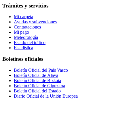
Trámites y servicios
Mi carpeta
Ayudas y subvenciones
Contrataciones
Mi pago
Meteorología
Estado del tráfico
Estadística
Boletines oficiales
Boletín Oficial del País Vasco
Boletín Oficial de Álava
Boletín Oficial de Bizkaia
Boletín Oficial de Gipuzkoa
Boletín Oficial del Estado
Diario Oficial de la Unión Europea