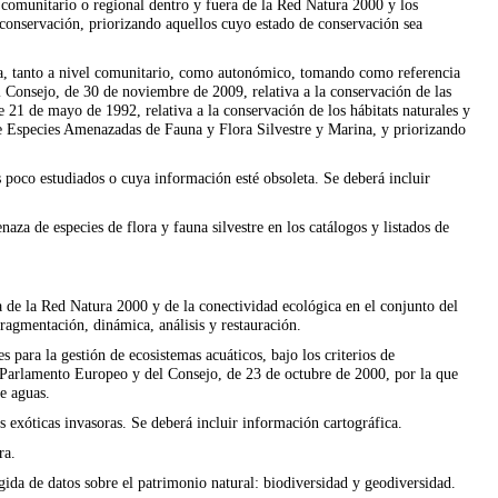
és comunitario o regional dentro y fuera de la Red Natura 2000 y los
 conservación, priorizando aquellos cuyo estado de conservación sea
zada, tanto a nivel comunitario, como autonómico, tomando como referencia
 Consejo, de 30 de noviembre de 2009, relativa a la conservación de las
e 21 de mayo de 1992, relativa a la conservación de los hábitats naturales y
de Especies Amenazadas de Fauna y Flora Silvestre y Marina, y priorizando
s poco estudiados o cuya información esté obsoleta. Se deberá incluir
aza de especies de flora y fauna silvestre en los catálogos y listados de
a de la Red Natura 2000 y de la conectividad ecológica en el conjunto del
 fragmentación, dinámica, análisis y restauración.
s para la gestión de ecosistemas acuáticos, bajo los criterios de
 Parlamento Europeo y del Consejo, de 23 de octubre de 2000, por la que
e aguas.
s exóticas invasoras. Se deberá incluir información cartográfica.
ra.
gida de datos sobre el patrimonio natural: biodiversidad y geodiversidad.