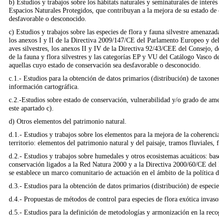
b) Estudios y trabajos sobre los hábitats naturales y seminaturales de inter
Espacios Naturales Protegidos, que contribuyan a la mejora de su estado de
desfavorable o desconocido.
c) Estudios y trabajos sobre las especies de flora y fauna silvestre amena
los anexos I y II de la Directiva 2009/147/CE del Parlamento Europeo y del
aves silvestres, los anexos II y IV de la Directiva 92/43/CEE del Consejo, d
de la fauna y flora silvestres y las categorías EP y VU del Catálogo Vasco 
aquellas cuyo estado de conservación sea desfavorable o desconocido.
c.1.- Estudios para la obtención de datos primarios (distribución) de taxone
información cartográfica.
c.2.-Estudios sobre estado de conservación, vulnerabilidad y/o grado de amen
este apartado c).
d) Otros elementos del patrimonio natural.
d.1.- Estudios y trabajos sobre los elementos para la mejora de la coherenci
territorio: elementos del patrimonio natural y del paisaje, tramos fluviales,
d.2.- Estudios y trabajos sobre humedales y otros ecosistemas acuáticos: base
conservación ligados a la Red Natura 2000 y a la Directiva 2000/60/CE del
se establece un marco comunitario de actuación en el ámbito de la política d
d.3.- Estudios para la obtención de datos primarios (distribución) de especie
d.4.- Propuestas de métodos de control para especies de flora exótica invaso
d.5.- Estudios para la definición de metodologías y armonización en la reco