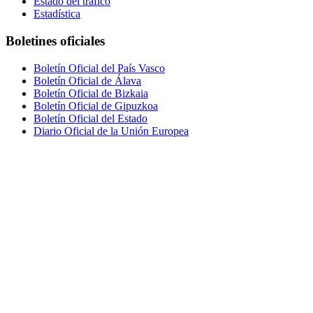
Estado del tráfico
Estadística
Boletines oficiales
Boletín Oficial del País Vasco
Boletín Oficial de Álava
Boletín Oficial de Bizkaia
Boletín Oficial de Gipuzkoa
Boletín Oficial del Estado
Diario Oficial de la Unión Europea