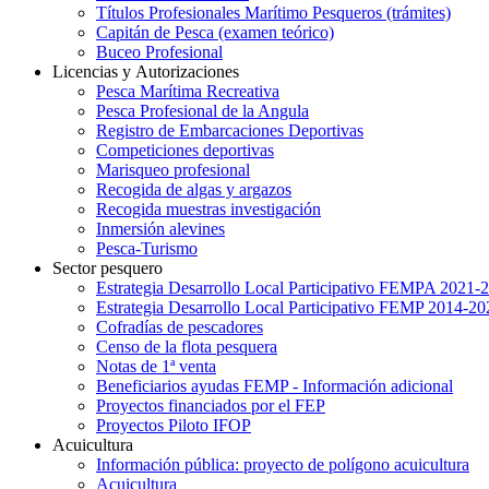
Títulos Profesionales Marítimo Pesqueros (trámites)
Capitán de Pesca (examen teórico)
Buceo Profesional
Licencias y Autorizaciones
Pesca Marítima Recreativa
Pesca Profesional de la Angula
Registro de Embarcaciones Deportivas
Competiciones deportivas
Marisqueo profesional
Recogida de algas y argazos
Recogida muestras investigación
Inmersión alevines
Pesca-Turismo
Sector pesquero
Estrategia Desarrollo Local Participativo FEMPA 2021-
Estrategia Desarrollo Local Participativo FEMP 2014-20
Cofradías de pescadores
Censo de la flota pesquera
Notas de 1ª venta
Beneficiarios ayudas FEMP - Información adicional
Proyectos financiados por el FEP
Proyectos Piloto IFOP
Acuicultura
Información pública: proyecto de polígono acuicultura
Acuicultura