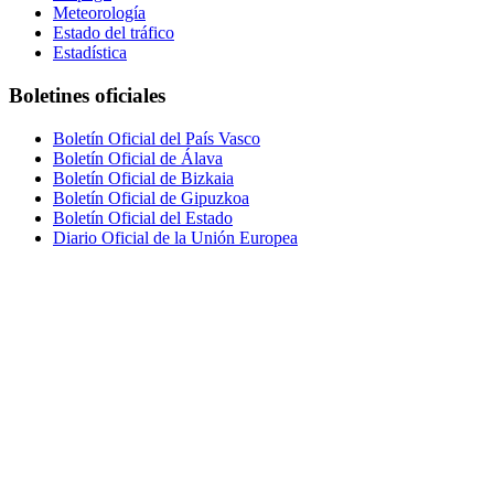
Meteorología
Estado del tráfico
Estadística
Boletines oficiales
Boletín Oficial del País Vasco
Boletín Oficial de Álava
Boletín Oficial de Bizkaia
Boletín Oficial de Gipuzkoa
Boletín Oficial del Estado
Diario Oficial de la Unión Europea