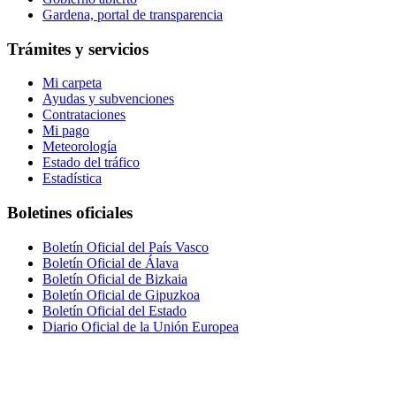
Gardena, portal de transparencia
Trámites y servicios
Mi carpeta
Ayudas y subvenciones
Contrataciones
Mi pago
Meteorología
Estado del tráfico
Estadística
Boletines oficiales
Boletín Oficial del País Vasco
Boletín Oficial de Álava
Boletín Oficial de Bizkaia
Boletín Oficial de Gipuzkoa
Boletín Oficial del Estado
Diario Oficial de la Unión Europea