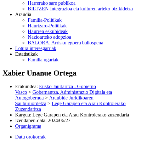
Harrerako sare publikoa
BILTZEN Integrazioa eta kulturen arteko bizikidetza
Araudia
Familia-Politikak
Haurtzaro-Politikak
Haurren eskubideak
Nazioarteko adopzioa
BALORA. Arrisku egoera baliospena
Lotura interesgarriak
Estatistikak
Familia ugariak
Xabier Unanue Ortega
Erakundea
:
Eusko Jaurlaritza - Gobierno
Vasco
>
Gobernantza, Administrazio Digitala eta
Autogobernua
>
Araubide Juridikoaren
Sailburuordetza
>
Lege Garapen eta Arau Kontrolerako
Zuzendaritza
Kargua
:
Lege Garapen eta Arau Kontrolerako zuzendaria
Izendapen-data
:
2024/06/27
Organigrama
Datu orokorrak