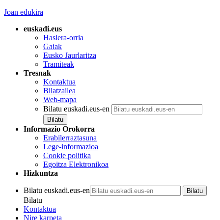
Joan edukira
euskadi.eus
Hasiera-orria
Gaiak
Eusko Jaurlaritza
Tramiteak
Tresnak
Kontaktua
Bilatzailea
Web-mapa
Bilatu euskadi.eus-en
Informazio Orokorra
Erabilerraztasuna
Lege-informazioa
Cookie politika
Egoitza Elektronikoa
Hizkuntza
Bilatu euskadi.eus-en
Bilatu
Kontaktua
Nire karpeta