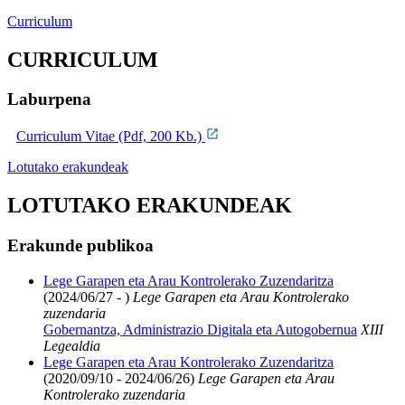
Curriculum
CURRICULUM
Laburpena
Curriculum Vitae (Pdf, 200 Kb.)
Lotutako erakundeak
LOTUTAKO ERAKUNDEAK
Erakunde publikoa
Lege Garapen eta Arau Kontrolerako Zuzendaritza
(2024/06/27 - )
Lege Garapen eta Arau Kontrolerako
zuzendaria
Gobernantza, Administrazio Digitala eta Autogobernua
XIII
Legealdia
Lege Garapen eta Arau Kontrolerako Zuzendaritza
(2020/09/10 - 2024/06/26)
Lege Garapen eta Arau
Kontrolerako zuzendaria