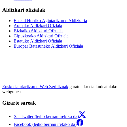
Aldizkari ofizialak
Euskal Herriko Agintaritzaren Aldizkaria
Arabako Aldizkari Ofiziala
Bizkaiko Aldizkari Ofiziala
Gipuzkoako Aldizkari Ofiziala
Estatuko Aldizkari Ofiziala
Europar Batasuneko Aldizkari Ofiziala
Eusko Jaurlaritzaren Web Zerbitzuak
garatutako eta kudeatutako
webgunea
Gizarte sareak
X - Twitter (leiho berrian irekiko da)
Facebook (leiho berrian irekiko da)