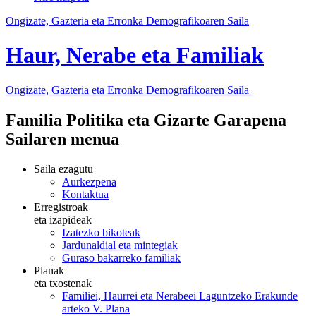
Ongizate, Gazteria eta Erronka Demografikoaren Saila
Haur, Nerabe eta Familiak
Ongizate, Gazteria eta Erronka Demografikoaren Saila
Familia Politika eta Gizarte Garapena
Sailaren menua
Saila ezagutu
Aurkezpena
Kontaktua
Erregistroak
eta izapideak
Izatezko bikoteak
Jardunaldial eta mintegiak
Guraso bakarreko familiak
Planak
eta txostenak
Familiei, Haurrei eta Nerabeei Laguntzeko Erakunde
arteko V. Plana