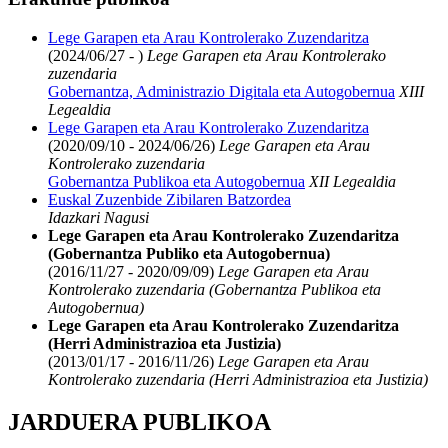
Lege Garapen eta Arau Kontrolerako Zuzendaritza
(2024/06/27 - )
Lege Garapen eta Arau Kontrolerako
zuzendaria
Gobernantza, Administrazio Digitala eta Autogobernua
XIII
Legealdia
Lege Garapen eta Arau Kontrolerako Zuzendaritza
(2020/09/10 - 2024/06/26)
Lege Garapen eta Arau
Kontrolerako zuzendaria
Gobernantza Publikoa eta Autogobernua
XII Legealdia
Euskal Zuzenbide Zibilaren Batzordea
Idazkari Nagusi
Lege Garapen eta Arau Kontrolerako Zuzendaritza
(Gobernantza Publiko eta Autogobernua)
(2016/11/27 - 2020/09/09)
Lege Garapen eta Arau
Kontrolerako zuzendaria (Gobernantza Publikoa eta
Autogobernua)
Lege Garapen eta Arau Kontrolerako Zuzendaritza
(Herri Administrazioa eta Justizia)
(2013/01/17 - 2016/11/26)
Lege Garapen eta Arau
Kontrolerako zuzendaria (Herri Administrazioa eta Justizia)
JARDUERA PUBLIKOA