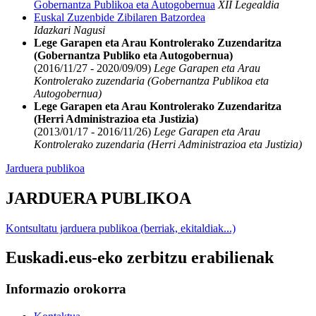
Gobernantza Publikoa eta Autogobernua
XII Legealdia
Euskal Zuzenbide Zibilaren Batzordea
Idazkari Nagusi
Lege Garapen eta Arau Kontrolerako Zuzendaritza
(Gobernantza Publiko eta Autogobernua)
(2016/11/27 - 2020/09/09)
Lege Garapen eta Arau
Kontrolerako zuzendaria (Gobernantza Publikoa eta
Autogobernua)
Lege Garapen eta Arau Kontrolerako Zuzendaritza
(Herri Administrazioa eta Justizia)
(2013/01/17 - 2016/11/26)
Lege Garapen eta Arau
Kontrolerako zuzendaria (Herri Administrazioa eta Justizia)
Jarduera publikoa
JARDUERA PUBLIKOA
Kontsultatu jarduera publikoa (berriak, ekitaldiak...)
Euskadi.eus-eko zerbitzu erabilienak
Informazio orokorra