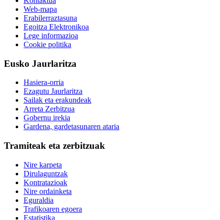
Kontaktua
Web-mapa
Erabilerraztasuna
Egoitza Elektronikoa
Lege informazioa
Cookie politika
Eusko Jaurlaritza
Hasiera-orria
Ezagutu Jaurlaritza
Sailak eta erakundeak
Arreta Zerbitzua
Gobernu irekia
Gardena, gardetasunaren ataria
Tramiteak eta zerbitzuak
Nire karpeta
Dirulaguntzak
Kontratazioak
Nire ordainketa
Eguraldia
Trafikoaren egoera
Estatistika