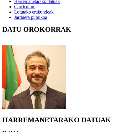
Harremanetarako datuak
Curriculum
Lotutako erakundeak
Jarduera publikoa
DATU OROKORRAK
HARREMANETARAKO DATUAK