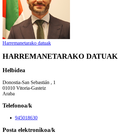
Harremanetarako datuak
HARREMANETARAKO DATUAK
Helbidea
Donostia-San Sebastián , 1
01010 Vitoria-Gasteiz
Araba
Telefonoa/k
945018630
Posta elektronikoa/k