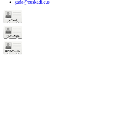
gada@euskadi.eus