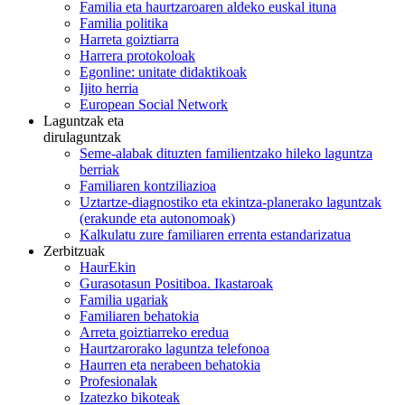
Familia eta haurtzaroaren aldeko euskal ituna
Familia politika
Harreta goiztiarra
Harrera protokoloak
Egonline: unitate didaktikoak
Ijito herria
European Social Network
Laguntzak eta
dirulaguntzak
Seme-alabak dituzten familientzako hileko laguntza
berriak
Familiaren kontziliazioa
Uztartze-diagnostiko eta ekintza-planerako laguntzak
(erakunde eta autonomoak)
Kalkulatu zure familiaren errenta estandarizatua
Zerbitzuak
HaurEkin
Gurasotasun Positiboa. Ikastaroak
Familia ugariak
Familiaren behatokia
Arreta goiztiarreko eredua
Haurtzarorako laguntza telefonoa
Haurren eta nerabeen behatokia
Profesionalak
Izatezko bikoteak