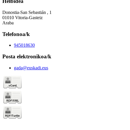
Helbidea
Donostia-San Sebastián , 1
01010 Vitoria-Gasteiz
Araba
Telefonoa/k
945018630
Posta elektronikoa/k
gada@euskadi.eus