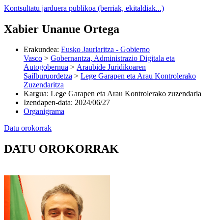
Kontsultatu jarduera publikoa (berriak, ekitaldiak...)
Xabier Unanue Ortega
Erakundea
:
Eusko Jaurlaritza - Gobierno
Vasco
>
Gobernantza, Administrazio Digitala eta
Autogobernua
>
Araubide Juridikoaren
Sailburuordetza
>
Lege Garapen eta Arau Kontrolerako
Zuzendaritza
Kargua
:
Lege Garapen eta Arau Kontrolerako zuzendaria
Izendapen-data
:
2024/06/27
Organigrama
Datu orokorrak
DATU OROKORRAK