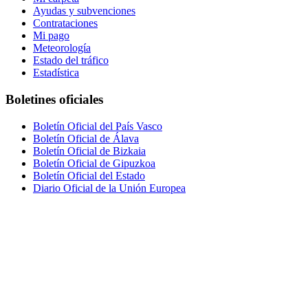
Ayudas y subvenciones
Contrataciones
Mi pago
Meteorología
Estado del tráfico
Estadística
Boletines oficiales
Boletín Oficial del País Vasco
Boletín Oficial de Álava
Boletín Oficial de Bizkaia
Boletín Oficial de Gipuzkoa
Boletín Oficial del Estado
Diario Oficial de la Unión Europea