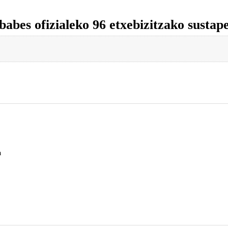
abes ofizialeko 96 etxebizitzako sustap
a