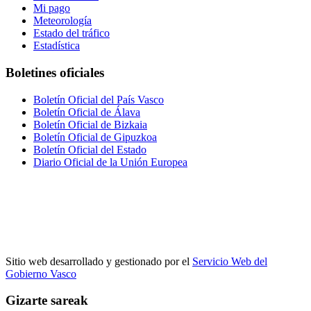
Mi pago
Meteorología
Estado del tráfico
Estadística
Boletines oficiales
Boletín Oficial del País Vasco
Boletín Oficial de Álava
Boletín Oficial de Bizkaia
Boletín Oficial de Gipuzkoa
Boletín Oficial del Estado
Diario Oficial de la Unión Europea
Sitio web desarrollado y gestionado por el
Servicio Web del
Gobierno Vasco
Gizarte sareak