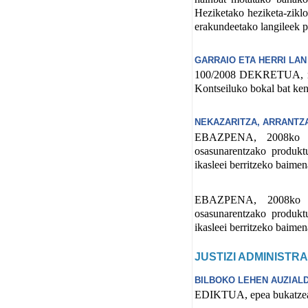
Heziketako heziketa-zikl
erakundeetako langileek pr
GARRAIO ETA HERRI LAN
100/2008 DEKRETUA, maia
Kontseiluko bokal bat ken
NEKAZARITZA, ARRANTZA
EBAZPENA, 2008ko apir
osasunarentzako produktu
ikasleei berritzeko baime
EBAZPENA, 2008ko apir
osasunarentzako produktu
ikasleei berritzeko baime
JUSTIZI ADMINISTR
BILBOKO LEHEN AUZIALD
EDIKTUA, epea bukatzeaga