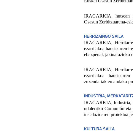
Euskal Osasun Zerbitzuar
IRAGARKIA, hutsean nah
Osasun Zerbitzuarena-esl
HERRIZAINGO SAILA
IRAGARKIA, Herritarren
ezarritakoa haustearren i
ebazpenak jakinarazteko 
IRAGARKIA, Herritarren
ezarritakoa haustearren
zuzendariak emandako pro
INDUSTRIA, MERKATARIT
IRAGARKIA, Industria, M
udalerriko Comunión eta Z
instalazioaren proiektua j
KULTURA SAILA