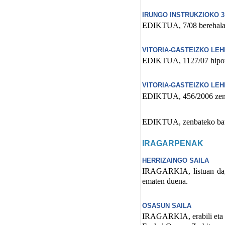
IRUNGO INSTRUKZIOKO 3
EDIKTUA, 7/08 berehalako
VITORIA-GASTEIZKO LEH
EDIKTUA, 1127/07 hipote
VITORIA-GASTEIZKO LEH
EDIKTUA, 456/2006 zenba
EDIKTUA, zenbateko bat e
IRAGARPENAK
HERRIZAINGO SAILA
IRAGARKIA, listuan dagoe
ematen duena.
OSASUN SAILA
IRAGARKIA, erabili eta b