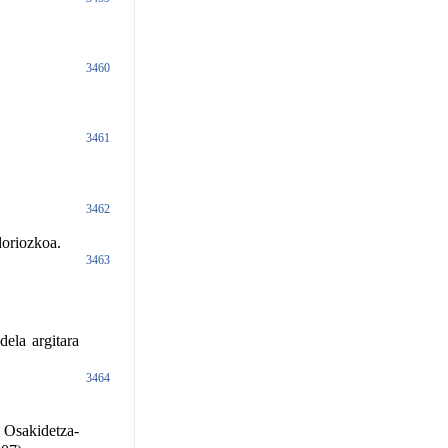
3460
3461
3462
oriozkoa.
3463
ela argitara
3464
 Osakidetza-