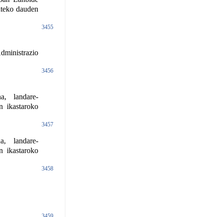
ateko dauden
3455
dministrazio
3456
a, landare-
n ikastaroko
3457
a, landare-
n ikastaroko
3458
3459