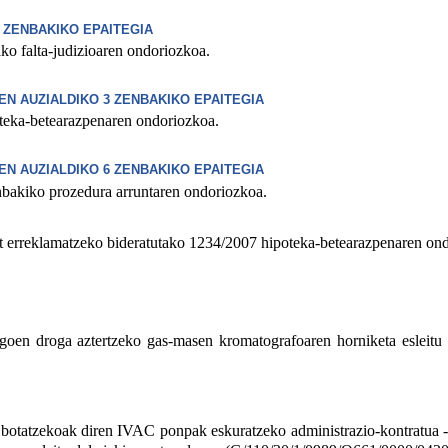
 ZENBAKIKO EPAITEGIA
 falta-judizioaren ondoriozkoa.
EN AUZIALDIKO 3 ZENBAKIKO EPAITEGIA
ka-betearazpenaren ondoriozkoa.
EN AUZIALDIKO 6 ZENBAKIKO EPAITEGIA
kiko prozedura arruntaren ondoriozkoa.
rreklamatzeko bideratutako 1234/2007 hipoteka-betearazpenaren ond
n droga aztertzeko gas-masen kromatografoaren horniketa esleitu d
otatzekoak diren IVAC ponpak eskuratzeko administrazio-kontratua -