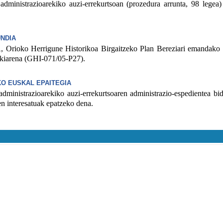
nistrazioarekiko auzi-errekurtsoan (prozedura arrunta, 98 legea) 
NDIA
ko Herrigune Historikoa Birgaitzeko Plan Bereziari emandako b
rkiarena (GHI-071/05-P27).
O EUSKAL EPAITEGIA
nistrazioarekiko auzi-errekurtsoaren administrazio-espedientea bida
en interesatuak epatzeko dena.