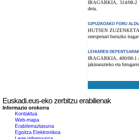
IRAGARKIA, 314/08-2 admi
deia.
GIPUZKOAKO FORU ALDU
HUTSEN ZUZENKETA, Orio
onespenari buruzko iraga
LEHIAREN DEFENTSARAK
IRAGARKIA, 400/08-1 admi
jakinarazteko eta hirugarr
Euskadi.eus-eko zerbitzu erabilienak
Informazio orokorra
Kontaktua
Web-mapa
Erabilerraztasuna
Egoitza Elektronikoa
Lege informazioa