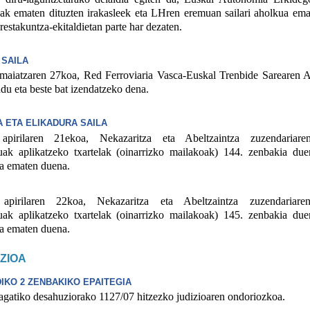
oak ematen dituzten irakasleek eta LHren eremuan sailari aholkua em
estakuntza-ekitaldietan parte har dezaten.
 SAILA
tzaren 27koa, Red Ferroviaria Vasca-Euskal Trenbide Sarearen A
du eta beste bat izendatzeko dena.
 ETA ELIKADURA SAILA
ilaren 21ekoa, Nekazaritza eta Abeltzaintza zuzendariaren
ak aplikatzeko txartelak (oinarrizko mailakoak) 144. zenbakia due
na ematen duena.
ilaren 22koa, Nekazaritza eta Abeltzaintza zuzendariaren
ak aplikatzeko txartelak (oinarrizko mailakoak) 145. zenbakia due
na ematen duena.
AZIOA
IKO 2 ZENBAKIKO EPAITEGIA
tiko desahuziorako 1127/07 hitzezko judizioaren ondoriozkoa.