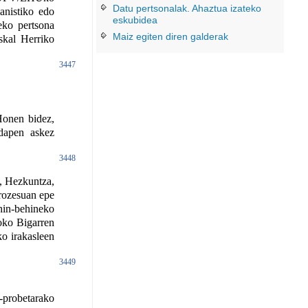
Datu pertsonalak. Ahaztua izateko
manistiko edo
eskubidea
zeko pertsona
Maiz egiten diren galderak
skal Herriko
3447
Honen bidez,
ndapen askez
3448
, Hezkuntza,
prozesuan epe
hin-behineko
oko Bigarren
ko irakasleen
3449
probetarako