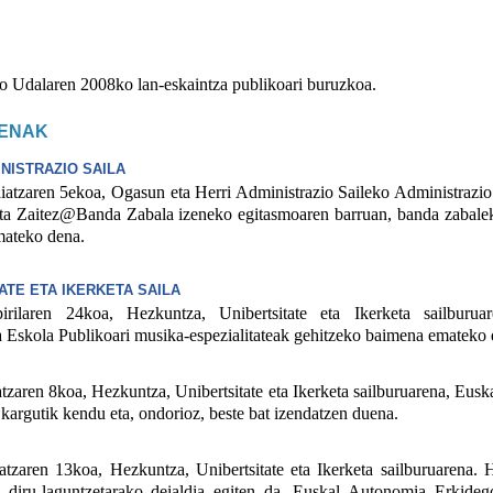
alaren 2008ko lan-eskaintza publikoari buruzkoa.
ENAK
NISTRAZIO SAILA
aren 5ekoa, Ogasun eta Herri Administrazio Saileko Administrazio 
ta Zaitez@Banda Zabala izeneko egitasmoaren barruan, banda zabalek
mateko dena.
ATE ETA IKERKETA SAILA
aren 24koa, Hezkuntza, Unibertsitate eta Ikerketa sailburuar
 Eskola Publikoari musika-espezialitateak gehitzeko baimena emateko 
en 8koa, Hezkuntza, Unibertsitate eta Ikerketa sailburuarena, Eusk
kargutik kendu eta, ondorioz, beste bat izendatzen duena.
ren 13koa, Hezkuntza, Unibertsitate eta Ikerketa sailburuarena. 
 diru-laguntzetarako deialdia egiten da, Euskal Autonomia Erkide