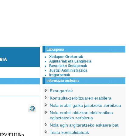
Laburpena
Xedapen Orokorrak
Agintariak eta Langileria
Bestelako Xedapenak
Justizi Administrazioa
Iragarpenak
Informazio orokorra
Ezaugarriak
Kontsulta-zerbitzuaren erabilera
Nola erabili gaika jasotzeko zerbitzua
Nola erabili aldizkari elektronikoa
egiaztatzeko zerbitzua
Nola egin argitaratzeko eskaera bat
Testu kontsolidatuak
, “UPV/EHUko