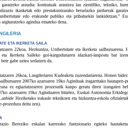
 garatzeko araudia: kontratuak arautzea lan zientifiko, tekniko, hu
ializazio ikasketak edo prestakuntzarako berariazko jarduerak garat
 unibertsitate edo erakunde publiko eta pribatuekin lankidetzan.” Eu
n argitaratzeko agindua emateko dena.
NGILERIA
ATE ETA IKERKETA SAILA
ren 22koa, Hezkuntza, Unibertsitate eta Ikerketa sailburuarena. 
e eta Ikerketa Saileko goi-kargudunaren idazkari-lanpostu bat ize
 bete gabe uztea xedatzen da.
aren 26koa, Langileriaren Kudeaketa zuzendariarena. Honen bidez
a sailburuaren 2007ko azaroaren 19ko Aginduak iragarritako hautapen-
zuna ez egiaztatzearren prozesutik kanpo geratu diren izangaien be
07ko azaroaren 19ko Aginduaren bitartez, Euskal Autonomia Erkideg
anbide Heziketako irakasle teknikoen eta hizkuntza-eskola ofizialeta
e-prozedura deitu zen).
A
io Bereziko eskalan karrerako funtzionario egiteko hautaketa-