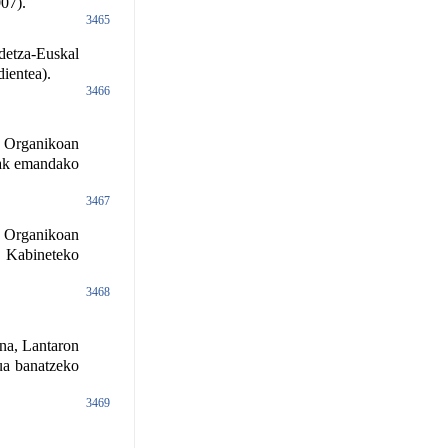
07).
3465
etza-Euskal
ientea).
3466
 Organikoan
riak emandako
3467
 Organikoan
n Kabineteko
3468
na, Lantaron
tua banatzeko
3469