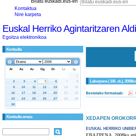
Bilatu euskadi.eus-en
Kontaktua
Nire karpeta
Euskal Herriko Agintaritzaren Ald
Egoitza elektronikoa
Kontsulta
Laburpena ( 106. zk.), 2008k
Bestelako formatuak:
Kontsulta erraza
XEDAPEN OROKOR
EUSKAL HERRIKO UNIBE
EBAZPENA, 2008ko apiril