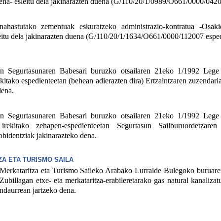
ena- esleitu dela jakinarazten duena (G/110/20/1/0989/O661/0000/0420
astutako zementuak eskuratzeko administrazio-kontratua -Osakid
eitu dela jakinarazten duena (G/110/20/1/1634/O661/0000/112007 esped
 Segurtasunaren Babesari buruzko otsailaren 21eko 1/1992 Lege
rekitako espedienteetan (behean adierazten dira) Ertzaintzaren zuzenda
dena.
 Segurtasunaren Babesari buruzko otsailaren 21eko 1/1992 Lege
 irekitako zehapen-espedienteetan Segurtasun Sailburuordetzare
bidentziak jakinarazteko dena.
ZA ETA TURISMO SAILA
erkataritza eta Turismo Saileko Arabako Lurralde Bulegoko buruare
ubillagan etxe- eta merkataritza-erabileretarako gas natural kanaliza
endaurrean jartzeko dena.