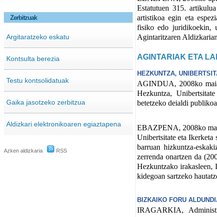
Estatutuen 315. artikulua
artistikoa egin eta espez
Zerbitzuak
fisiko edo juridikoekin,
Argitaratzeko eskatu
Agintaritzaren Aldizkaria
AGINTARIAK ETA LA
Kontsulta berezia
HEZKUNTZA, UNIBERTSIT
Testu kontsolidatuak
AGINDUA, 2008ko maiatza
Hezkuntza, Unibertsitat
Gaika jasotzeko zerbitzua
betetzeko deialdi publikoa
Aldizkari elektronikoaren egiaztapena
EBAZPENA, 2008ko maiatz
Unibertsitate eta Ikerket
barruan hizkuntza-eskaki
Azken aldizkaria
RSS
zerrenda onartzen da (20
Hezkuntzako irakasleen, L
kidegoan sartzeko hautatz
BIZKAIKO FORU ALDUNDI
IRAGARKIA, Administraz