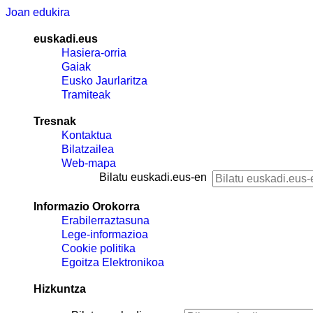
Joan edukira
euskadi.eus
Hasiera-orria
Gaiak
Eusko Jaurlaritza
Tramiteak
Tresnak
Kontaktua
Bilatzailea
Web-mapa
Bilatu euskadi.eus-en
Informazio Orokorra
Erabilerraztasuna
Lege-informazioa
Cookie politika
Egoitza Elektronikoa
Hizkuntza