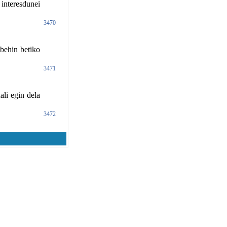
interesdunei
3470
ehin betiko
3471
li egin dela
3472