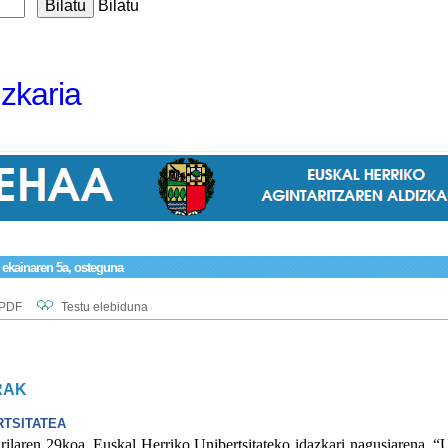
Bilatu
izkaria
o ekainaren 5a, osteguna
PDF
Testu elebiduna
RAK
RTSITATEA
aren 29koa, Euskal Herriko Unibertsitateko idazkari nagusiarena