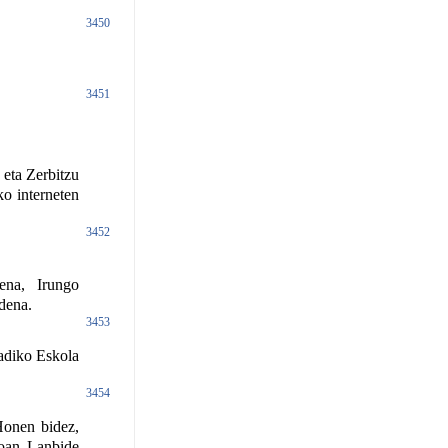
3450
3451
eta Zerbitzu
o interneten
3452
ena, Irungo
dena.
3453
adiko Eskola
3454
Honen bidez,
goan Lanbide