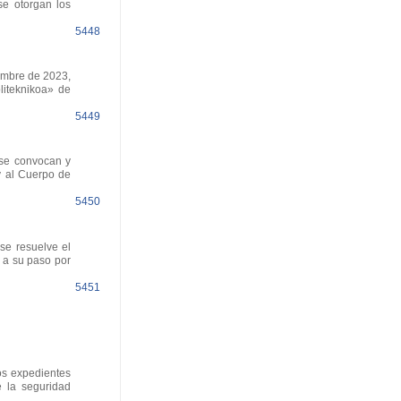
e otorgan los
5448
embre de 2023,
liteknikoa» de
5449
 se convocan y
 y al Cuerpo de
5450
se resuelve el
 a su paso por
5451
os expedientes
e la seguridad