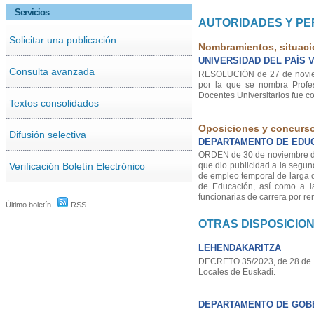
Servicios
AUTORIDADES Y P
Solicitar una publicación
Nombramientos, situaci
UNIVERSIDAD DEL PAÍS 
Consulta avanzada
RESOLUCIÓN de 27 de noviembr
por la que se nombra Profe
Docentes Universitarios fue 
Textos consolidados
Oposiciones y concurs
Difusión selectiva
DEPARTAMENTO DE EDU
ORDEN de 30 de noviembre de 
Verificación Boletín Electrónico
que dio publicidad a la segun
de empleo temporal de larga 
de Educación, así como a l
funcionarias de carrera por ren
Último boletín
RSS
OTRAS DISPOSICIO
LEHENDAKARITZA
DECRETO 35/2023, de 28 de no
Locales de Euskadi.
DEPARTAMENTO DE GOB