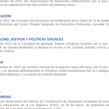
bre de 2023, del Viceconsejero de Relaciones Institucionales, por la que s
os de cogeneración de valor público del Gobierno Vasco.
CACIÓN
2023, del Consejero de Educación, de modificación de la Orden de 15 de septi
torización del Centro Privado Integrado de Formación Profesional «Jesuitak Po
DAD, JUSTICIA Y POLÍTICAS SOCIALES
2023, de la Consejera de Igualdad, Justicia y Políticas Sociales, por la que
24, las ayudas destinadas a preparar el acceso a las Carreras Judicial y Fiscal,
de Justicia.
UA
re de 2023, del Director General de la Agencia Vasca del Agua, por la que 
a y se aprueba definitivamente el «Proyecto contra inundaciones del río Cadagua
alla (Bizkaia)» y su estudio de impacto ambiental.
s
URIDAD
can resoluciones del Director de Coordinación de Seguridad, incoatorias de vari
 a infracciones de la Ley Orgánica 4/2015, de 30 de marzo, de protección d
4, de 4 de abril, de Seguridad Privada (LSP).