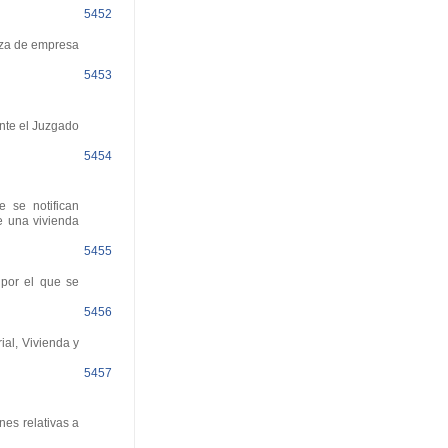
5452
anza de empresa
5453
nte el Juzgado
5454
 se notifican
e una vivienda
5455
 por el que se
5456
al, Vivienda y
5457
nes relativas a