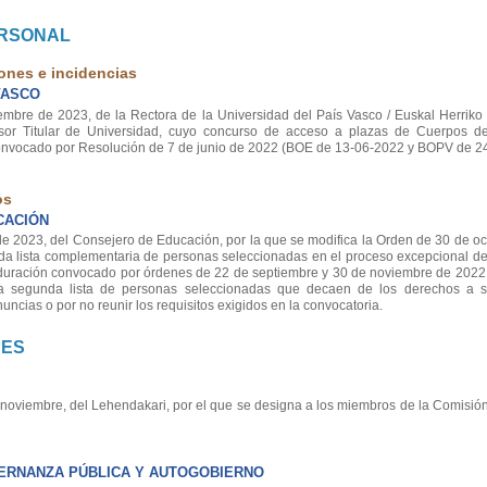
ERSONAL
ones e incidencias
VASCO
e de 2023, de la Rectora de la Universidad del País Vasco / Euskal Herriko U
sor Titular de Universidad, cuyo concurso de acceso a plazas de Cuerpos de
convocado por Resolución de 7 de junio de 2022 (BOE de 13-06-2022 y BOPV de 2
os
CACIÓN
2023, del Consejero de Educación, por la que se modifica la Orden de 30 de oc
da lista complementaria de personas seleccionadas en el proceso excepcional de 
duración convocado por órdenes de 22 de septiembre y 30 de noviembre de 2022
a segunda lista de personas seleccionadas que decaen de los derechos a 
uncias o por no reunir los requisitos exigidos en la convocatoria.
NES
viembre, del Lehendakari, por el que se designa a los miembros de la Comisió
ERNANZA PÚBLICA Y AUTOGOBIERNO