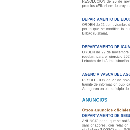
RESOLUCIÓN de 20 de noviem
premios «Elkarlan» de proyect
DEPARTAMENTO DE EDU
ORDEN de 21 de noviembre de 
por la que se modifica la au
Bilbao (Bizkaia).
DEPARTAMENTO DE IGUAL
ORDEN de 29 de noviembre de 
regulan, para el ejercicio 20
Letrados de la Administración 
AGENCIA VASCA DEL AG
RESOLUCIÓN de 27 de noviemb
trámite de información públic
Aranguren en el municipio de Z
ANUNCIOS
Otros anuncios oficiale
DEPARTAMENTO DE SEG
ANUNCIO por el que se notifi
sancionadores, con relación
ciudadana (LOPSC) y Ley 5/201