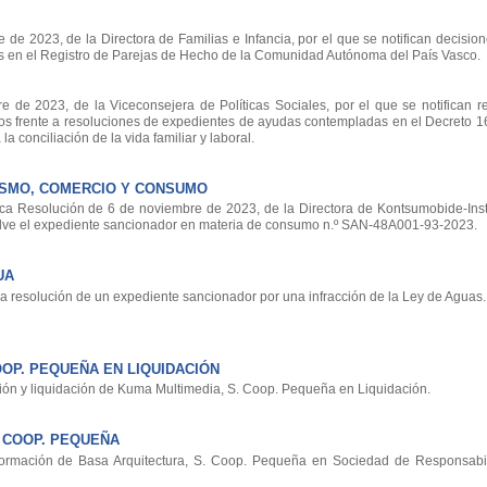
 2023, de la Directora de Familias e Infancia, por el que se notifican decision
es en el Registro de Parejas de Hecho de la Comunidad Autónoma del País Vasco.
e 2023, de la Viceconsejera de Políticas Sociales, por el que se notifican r
os frente a resoluciones de expedientes de ayudas contempladas en el Decreto 1
a conciliación de la vida familiar y laboral.
ISMO, COMERCIO Y CONSUMO
ca Resolución de 6 de noviembre de 2023, de la Directora de Kontsumobide-Inst
lve el expediente sancionador en materia de consumo n.º SAN-48A001-93-2023.
UA
a resolución de un expediente sancionador por una infracción de la Ley de Aguas.
OOP. PEQUEÑA EN LIQUIDACIÓN
ión y liquidación de Kuma Multimedia, S. Coop. Pequeña en Liquidación.
 COOP. PEQUEÑA
formación de Basa Arquitectura, S. Coop. Pequeña en Sociedad de Responsabi