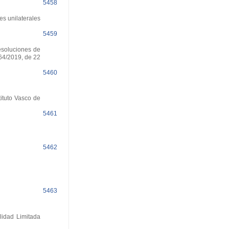
5458
es unilaterales
5459
esoluciones de
64/2019, de 22
5460
ituto Vasco de
5461
5462
5463
lidad Limitada