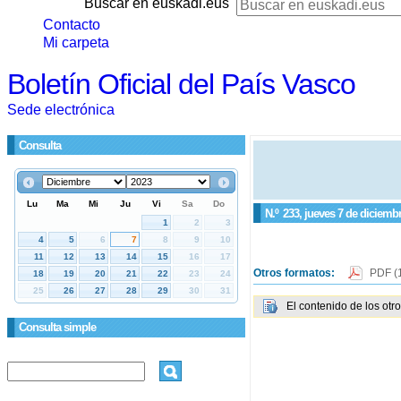
Buscar en euskadi.eus
Contacto
Mi carpeta
Boletín Oficial del País Vasco
Sede electrónica
Consulta
N.º
233
, jueves 7 de diciemb
Otros formatos:
PDF
(
El contenido de los otr
Consulta simple