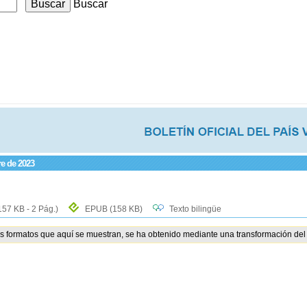
Buscar
re de 2023
157 KB - 2 Pág.)
EPUB
(158 KB)
Texto bilingüe
os formatos que aquí se muestran, se ha obtenido mediante una transformación del 