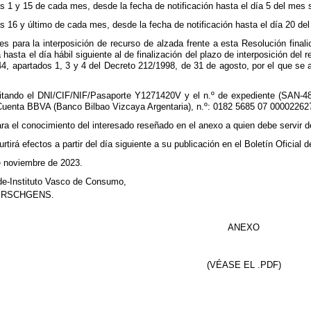
as 1 y 15 de cada mes, desde la fecha de notificación hasta el día 5 del mes sig
as 16 y último de cada mes, desde la fecha de notificación hasta el día 20 del 
 para la interposición de recurso de alzada frente a esta Resolución finalic
hasta el día hábil siguiente al de finalización del plazo de interposición del
o 44, apartados 1, 3 y 4 del Decreto 212/1998, de 31 de agosto, por el que 
 citando el DNI/CIF/NIF/Pasaporte Y1271420V y el n.º de expediente (SAN-
enta BBVA (Banco Bilbao Vizcaya Argentaria), n.º: 0182 5685 07 0000226271
ra el conocimiento del interesado reseñado en el anexo a quien debe servir de
rtirá efectos a partir del día siguiente a su publicación en el Boletín Oficial 
e noviembre de 2023.
de-Instituto Vasco de Consumo,
IRSCHGENS.
ANEXO
(VÉASE EL .PDF)