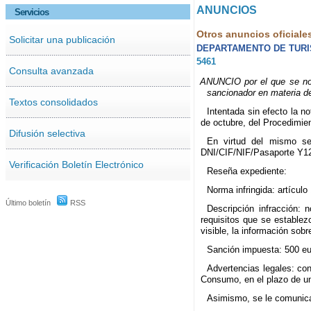
ANUNCIOS
Servicios
Otros anuncios oficiale
Solicitar una publicación
DEPARTAMENTO DE TUR
5461
Consulta avanzada
ANUNCIO por el que se not
sancionador en materia 
Textos consolidados
Intentada sin efecto la no
de octubre, del Procedimie
Difusión selectiva
En virtud del mismo se
DNI/CIF/NIF/Pasaporte Y1
Verificación Boletín Electrónico
Reseña expediente:
Norma infringida: artícul
Último boletín
RSS
Descripción infracción:
requisitos que se establez
visible, la información sobr
Sanción impuesta: 500 eu
Advertencias legales: con
Consumo, en el plazo de un 
Asimismo, se le comunica