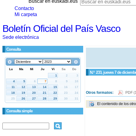
Buscar en euskadi.eus
Contacto
Mi carpeta
Boletín Oficial del País Vasco
Sede electrónica
Consulta
N.º
233
, jueves 7 de diciemb
Otros formatos:
PDF
(
El contenido de los otr
Consulta simple