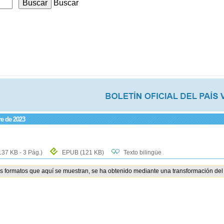
Buscar
re de 2023
137 KB - 3 Pág.)
EPUB
(121 KB)
Texto bilingüe
os formatos que aquí se muestran, se ha obtenido mediante una transformación del 