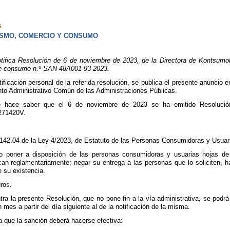
s
ISMO, COMERCIO Y CONSUMO
ifica Resolución de 6 de noviembre de 2023, de la Directora de Kontsumob
de consumo n.º SAN-48A001-93-2023.
tificación personal de la referida resolución, se publica el presente anuncio
nto Administrativo Común de las Administraciones Públicas.
 hace saber que el 6 de noviembre de 2023 se ha emitido Resolución
271420V.
o 142.04 de la Ley 4/2023, de Estatuto de las Personas Consumidoras y Usuar
 no poner a disposición de las personas consumidoras y usuarias hojas de
can reglamentariamente; negar su entrega a las personas que lo soliciten, 
e su existencia.
ros.
tra la presente Resolución, que no pone fin a la vía administrativa, se podr
mes a partir del día siguiente al de la notificación de la misma.
 que la sanción deberá hacerse efectiva: