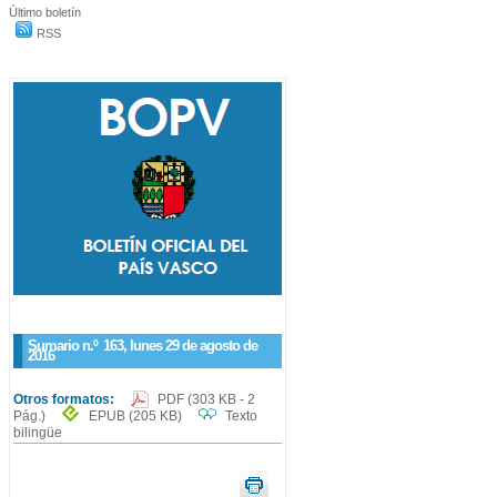
Último boletín
RSS
Sumario n.º
163
, lunes 29 de agosto de
2016
Otros formatos:
PDF
(303 KB - 2
Pág.)
EPUB
(205 KB)
Texto
bilingüe