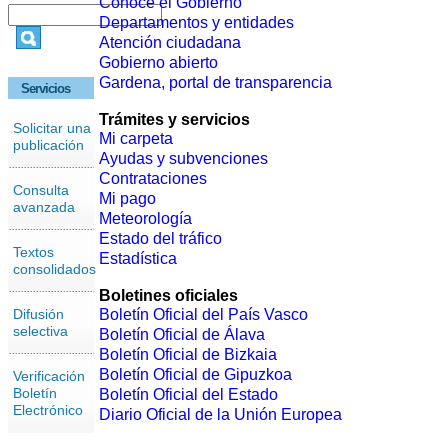
Conoce el Gobierno
Departamentos y entidades
Atención ciudadana
Gobierno abierto
Gardena, portal de transparencia
Servicios
Trámites y servicios
Solicitar una
Mi carpeta
publicación
Ayudas y subvenciones
Contrataciones
Consulta
Mi pago
avanzada
Meteorología
Estado del tráfico
Textos
Estadística
consolidados
Boletines oficiales
Difusión
Boletín Oficial del País Vasco
selectiva
Boletín Oficial de Álava
Boletín Oficial de Bizkaia
Boletín Oficial de Gipuzkoa
Verificación
Boletín
Boletín Oficial del Estado
Electrónico
Diario Oficial de la Unión Europea