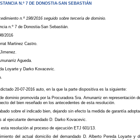
STANCIA N.º 7 DE DONOSTIA-SAN SEBASTIÁN
dimiento n.º 198/2016 seguido sobre tercería de dominio.
ncia n.º 7 de Donostia-San Sebastián.
198/2016
rat Martinez Castro.
 Jimenez.
Amunarriz Agueda.
da Loyarte y Darko Kovacevic.
o.
a dictado 20-07-2016 auto, en la que la parte dispositiva es la siguiente:
 de dominio promovida por la Procuradora Sra. Amunarriz en representación 
pecto del bien reseñado en los antecedentes de esta resolución.
abado sobre el indicado bien, dejando sin efecto la medida de garantía adopta
s al ejecutante demandado D. Darko Kovacevic.
 esta resolución al proceso de ejecución ETJ 601/13.
imiento del actual domicilio del demandado D. Alberto Pereda Loyarte y d