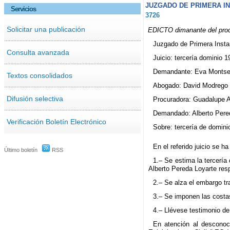
JUZGADO DE PRIMERA IN
Servicios
3726
Solicitar una publicación
EDICTO dimanante del proce
Juzgado de Primera Insta
Consulta avanzada
Juicio: tercería dominio 
Demandante: Eva Montser
Textos consolidados
Abogado: David Modrego
Difusión selectiva
Procuradora: Guadalupe 
Demandado: Alberto Pere
Verificación Boletín Electrónico
Sobre: tercería de domini
En el referido juicio se h
Último boletín
RSS
1.– Se estima la tercería
Alberto Pereda Loyarte res
2.– Se alza el embargo tr
3.– Se imponen las costa
4.– Llévese testimonio de
En atención al desconoc