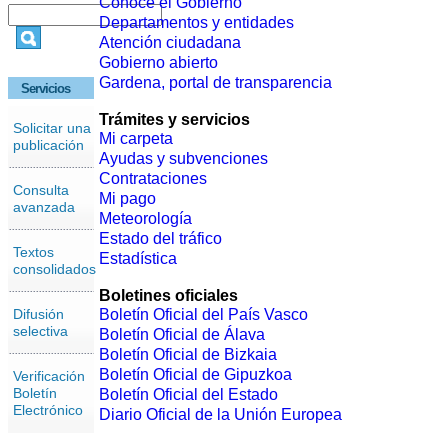
Conoce el Gobierno
Departamentos y entidades
Atención ciudadana
Gobierno abierto
Gardena, portal de transparencia
Servicios
Trámites y servicios
Solicitar una
Mi carpeta
publicación
Ayudas y subvenciones
Contrataciones
Consulta
Mi pago
avanzada
Meteorología
Estado del tráfico
Textos
Estadística
consolidados
Boletines oficiales
Difusión
Boletín Oficial del País Vasco
selectiva
Boletín Oficial de Álava
Boletín Oficial de Bizkaia
Boletín Oficial de Gipuzkoa
Verificación
Boletín
Boletín Oficial del Estado
Electrónico
Diario Oficial de la Unión Europea