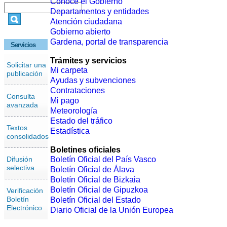
Conoce el Gobierno
Departamentos y entidades
Atención ciudadana
Gobierno abierto
Gardena, portal de transparencia
Servicios
Trámites y servicios
Solicitar una
Mi carpeta
publicación
Ayudas y subvenciones
Contrataciones
Consulta
Mi pago
avanzada
Meteorología
Estado del tráfico
Textos
Estadística
consolidados
Boletines oficiales
Difusión
Boletín Oficial del País Vasco
selectiva
Boletín Oficial de Álava
Boletín Oficial de Bizkaia
Boletín Oficial de Gipuzkoa
Verificación
Boletín
Boletín Oficial del Estado
Electrónico
Diario Oficial de la Unión Europea