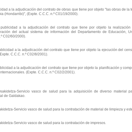
ad a la adjudicación del contrato de obras que tiene por objeto "las obras de la t
ia (Hondarribi)", (Expte. C.C.C. n.º C01/19/2000).
blicidad a la adjudicación del contrato que tiene por objeto la realización
ración del actual sistema de información del Departamento de Educación, U
n.º C02/60/2000).
icidad a la adjudicación del contrato que tiene por objeto la ejecución del cen
(Expte. C.C.C. n.º C02/8/2001).
icidad a la adjudicación del contrato que tiene por objeto la planificación y com
nternacionales. (Expte. C.C.C. n.º C02/2/2001).
etza-Servicio vasco de salud para la adquisición de diverso material pa
tal de Galdakao.
za-Servicio vasco de salud para la contratación de material de limpieza y ester
tza-Servicio vasco de salud para la contratación de impresos.