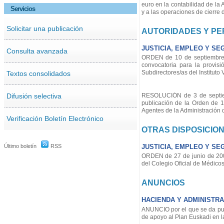
euro en la contabilidad de l
Servicios
y a las operaciones de cierre d
Solicitar una publicación
AUTORIDADES Y P
JUSTICIA, EMPLEO Y SE
Consulta avanzada
ORDEN de 10 de septiembre d
convocatoria para la provisi
Subdirectores/as del Instituto
Textos consolidados
Difusión selectiva
RESOLUCIÓN de 3 de septiem
publicación de la Orden de 1
Agentes de la Administración d
Verificación Boletín Electrónico
OTRAS DISPOSICIO
Último boletín
RSS
JUSTICIA, EMPLEO Y SE
ORDEN de 27 de junio de 2001
del Colegio Oficial de Médico
ANUNCIOS
HACIENDA Y ADMINISTRA
ANUNCIO por el que se da publi
de apoyo al Plan Euskadi en l