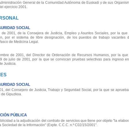
a Administración General de la Comunidad Autónoma de Euskadi y de sus Organi
el ejercicio 2001.
ERSONAL
GURIDAD SOCIAL
e 2001, de la Consejera de Justicia, Empleo y Asuntos Sociales, por la que 
ón, por el sistema de libre designación, de los puestos de trabajo vacantes d
 Vasco de Medicina Legal.
bre de 2001, del Director de Ordenación de Recursos Humanos, por la que 
9 de julio de 2001, por la que se convocan pruebas selectivas para ingreso e
e Justicia.
NES
GURIDAD SOCIAL
, del Consejero de Justicia, Trabajo y Seguridad Social, por la que se aprueban
s de Gipuzkoa.
CIÓN PÚBLICA
cidad a la adjudicación del contrato de servicios que tiene por objeto "la elabor
a Sociedad de la Información" (Expte. C.C.C. n.º C02/15/2001".