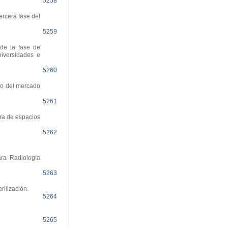
5258
ercera fase del
5259
 de la fase de
niversidades e
5260
so del mercado
5261
pra de espacios
5262
ra Radiología
5263
ilización.
5264
5265