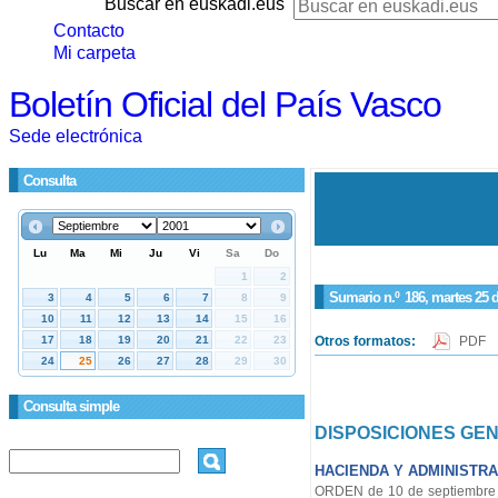
Buscar en euskadi.eus
Contacto
Mi carpeta
Boletín Oficial del País Vasco
Sede electrónica
Consulta
Sumario n.º
186
, martes 25 
Otros formatos:
PDF
Consulta simple
DISPOSICIONES GE
HACIENDA Y ADMINISTRA
ORDEN de 10 de septiembre de