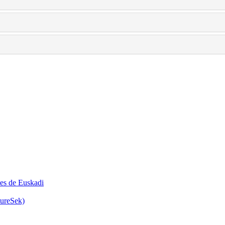
les de Euskadi
GureSek)