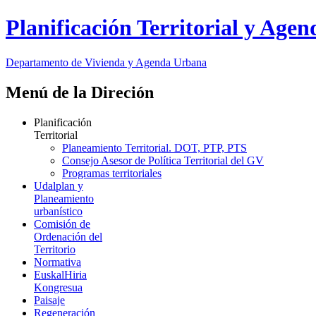
Planificación Territorial y Age
Departamento de Vivienda y Agenda Urbana
Menú de la Direción
Planificación
Territorial
Planeamiento Territorial. DOT, PTP, PTS
Consejo Asesor de Política Territorial del GV
Programas territoriales
Udalplan y
Planeamiento
urbanístico
Comisión de
Ordenación del
Territorio
Normativa
EuskalHiria
Kongresua
Paisaje
Regeneración