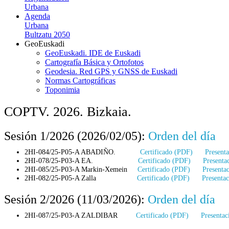
Urbana
Agenda
Urbana
Bultzatu 2050
GeoEuskadi
GeoEuskadi. IDE de Euskadi
Cartografía Básica y Ortofotos
Geodesia. Red GPS y GNSS de Euskadi
Normas Cartográficas
Toponimia
COPTV. 2026. Bizkaia.
Sesión 1/2026 (2026/02/05):
Orden del día
2HI-084/25-P05-A ABADIÑO.
Certificado (PDF)
Present
2HI-078/25-P03-A EA.
Certificado (PDF)
Presenta
2HI-085/25-P03-A Markin-Xemein
Certificado (PDF)
Presenta
2HI-082/25-P05-A Zalla
Certificado (PDF)
Presenta
Sesión 2/2026 (11/03/2026):
Orden del día
2HI-087/25-P03-A ZALDIBAR
Certificado (PDF)
Presenta