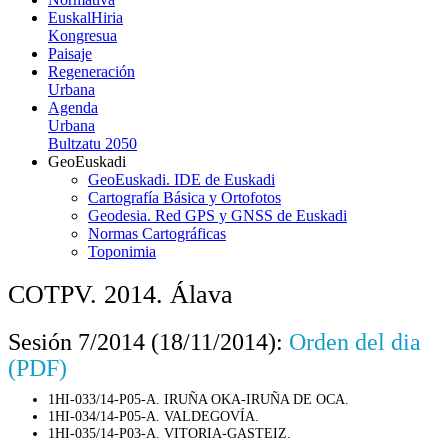
EuskalHiria
Kongresua
Paisaje
Regeneración
Urbana
Agenda
Urbana
Bultzatu 2050
GeoEuskadi
GeoEuskadi. IDE de Euskadi
Cartografía Básica y Ortofotos
Geodesia. Red GPS y GNSS de Euskadi
Normas Cartográficas
Toponimia
COTPV. 2014. Álava
Sesión 7/2014 (18/11/2014):
Orden del dia
(PDF)
1HI-033/14-P05-A. IRUÑA OKA-IRUÑA DE OCA.
1HI-034/14-P05-A. VALDEGOVÍA.
1HI-035/14-P03-A. VITORIA-GASTEIZ.