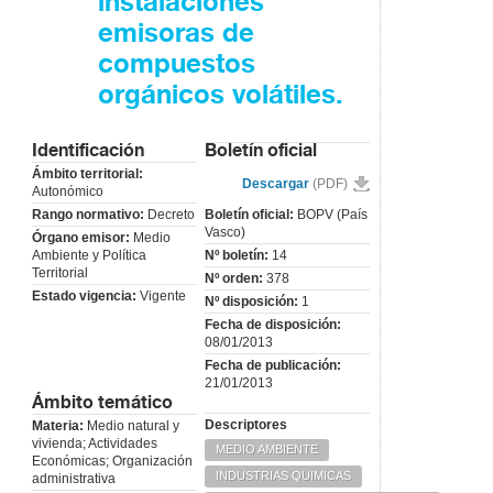
instalaciones
emisoras de
compuestos
orgánicos volátiles.
Identificación
Boletín oficial
Ámbito territorial:
Descargar
(PDF)
Autonómico
Rango normativo:
Decreto
Boletín oficial:
BOPV (País
Vasco)
Órgano emisor:
Medio
Ambiente y Política
Nº boletín:
14
Territorial
Nº orden:
378
Estado vigencia:
Vigente
Nº disposición:
1
Fecha de disposición:
08/01/2013
Fecha de publicación:
21/01/2013
Ámbito temático
Descriptores
Materia:
Medio natural y
vivienda; Actividades
MEDIO AMBIENTE
Económicas; Organización
INDUSTRIAS QUIMICAS
administrativa