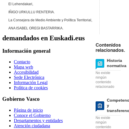
El Lehendakari,
IÑIGO URKULLU RENTERIA.
La Consejera de Medio Ambiente y Política Territorial,
ANA ISABEL OREGI BASTARRIKA.
demandados en Euskadi.eus
Contenidos
Información general
relacionados.
Historia
Contacto
normativa
Mapa web
Accesibilidad
No existe
Sede Electrónica
ningún
contenido
Información Legal
relacionado
Política de cookies
Gobierno Vasco
Competenc
y
Página de inicio
transferen
Conoce el Gobierno
No existe
Departamentos y entidades
ningún
Atención ciudadana
contenido