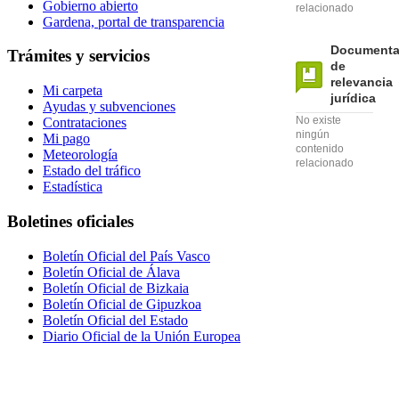
Gobierno abierto
relacionado
Gardena, portal de transparencia
Documenta
Trámites y servicios
de
relevancia
Mi carpeta
jurídica
Ayudas y subvenciones
No existe
Contrataciones
ningún
Mi pago
contenido
Meteorología
relacionado
Estado del tráfico
Estadística
Boletines oficiales
Boletín Oficial del País Vasco
Boletín Oficial de Álava
Boletín Oficial de Bizkaia
Boletín Oficial de Gipuzkoa
Boletín Oficial del Estado
Diario Oficial de la Unión Europea