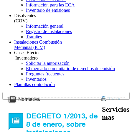
Información para las ECA
Inventario de emisiones
Disolventes
(COV)
Información general
Registro de instalaciones
Trámites
Instalaciones Combustión
Medianas (ICM)
Gases Efecto
Invernadero
Solicitar la autorización
El mercado comunitario de derechos de emisión
Preguntas frecuentes
Inventarios
Plantillas contratación
Normativa
Imprimir
Servicios
DECRETO 1/2013, de
mas
8 de enero, sobre