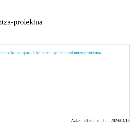
ntza-proiektua
ntzeko eta aparkaleku berria egiteko eraikuntza-proiektua»
Azken aldaketako data:
2024/04/16