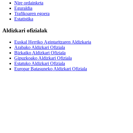
Nire ordainketa
Eguraldia
Trafikoaren egoera
Estatistika
Aldizkari ofizialak
Euskal Herriko Agintaritzaren Aldizkaria
Arabako Aldizkari Ofiziala
Bizkaiko Aldizkari Ofiziala
Gipuzkoako Aldizkari Ofiziala
Estatuko Aldizkari Ofiziala
Europar Batasuneko Aldizkari Ofiziala