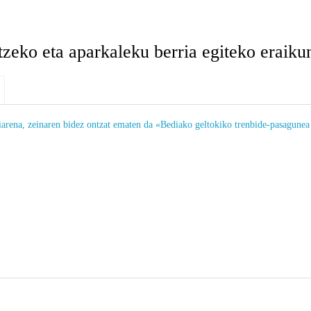
zeko eta aparkaleku berria egiteko eraiku
a, zeinaren bidez ontzat ematen da «Bediako geltokiko trenbide-pasagunea ke