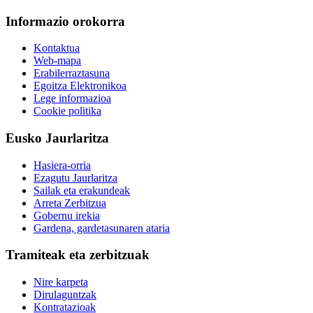
Informazio orokorra
Kontaktua
Web-mapa
Erabilerraztasuna
Egoitza Elektronikoa
Lege informazioa
Cookie politika
Eusko Jaurlaritza
Hasiera-orria
Ezagutu Jaurlaritza
Sailak eta erakundeak
Arreta Zerbitzua
Gobernu irekia
Gardena, gardetasunaren ataria
Tramiteak eta zerbitzuak
Nire karpeta
Dirulaguntzak
Kontratazioak