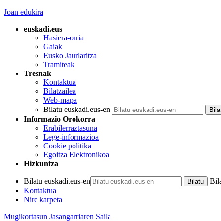
Joan edukira
euskadi.eus
Hasiera-orria
Gaiak
Eusko Jaurlaritza
Tramiteak
Tresnak
Kontaktua
Bilatzailea
Web-mapa
Bilatu euskadi.eus-en
Informazio Orokorra
Erabilerraztasuna
Lege-informazioa
Cookie politika
Egoitza Elektronikoa
Hizkuntza
Bilatu euskadi.eus-en
Bil
Kontaktua
Nire karpeta
Mugikortasun Jasangarriaren Saila