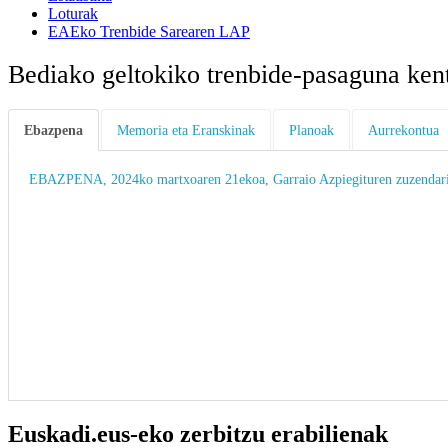
Loturak
EAEko Trenbide Sarearen LAP
Bediako geltokiko trenbide-pasaguna kent
Ebazpena
Memoria eta Eranskinak
Planoak
Aurrekontua
EBAZPENA, 2024ko martxoaren 21ekoa, Garraio Azpiegituren zuzendariaren
Euskadi.eus-eko zerbitzu erabilienak