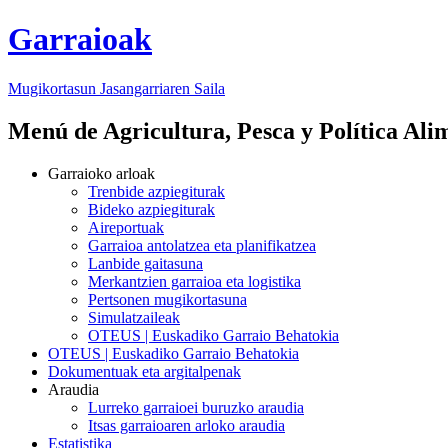
Garraioak
Mugikortasun Jasangarriaren Saila
Menú de Agricultura, Pesca y Política Ali
Garraioko arloak
Trenbide azpiegiturak
Bideko azpiegiturak
Aireportuak
Garraioa antolatzea eta planifikatzea
Lanbide gaitasuna
Merkantzien garraioa eta logistika
Pertsonen mugikortasuna
Simulatzaileak
OTEUS | Euskadiko Garraio Behatokia
OTEUS | Euskadiko Garraio Behatokia
Dokumentuak eta argitalpenak
Araudia
Lurreko garraioei buruzko araudia
Itsas garraioaren arloko araudia
Estatistika