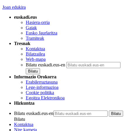
Joan edukira
euskadi.eus
Hasiera-orria
Gaiak
Eusko Jaurlaritza
Tramiteak
Tresnak
Kontaktua
Bilatzailea
Web-mapa
Bilatu euskadi.eus-en
Informazio Orokorra
Erabilerraztasuna
Lege-informazioa
Cookie politika
Egoitza Elektronikoa
Hizkuntza
Bilatu euskadi.eus-en
Bilatu
Kontaktua
Nire karpeta