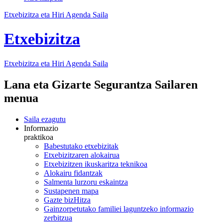
Etxebizitza eta Hiri Agenda Saila
Etxebizitza
Etxebizitza eta Hiri Agenda Saila
Lana eta Gizarte Segurantza Sailaren
menua
Saila ezagutu
Informazio
praktikoa
Babestutako etxebizitak
Etxebizitzaren alokairua
Etxebizitzen ikuskaritza teknikoa
Alokairu fidantzak
Salmenta lurzoru eskaintza
Sustapenen mapa
Gazte bizHitza
Gainzorpetutako familiei laguntzeko informazio
zerbitzua