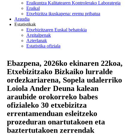
Eraikuntza Kalitatearen Kontrolerako Laborategia
Eraikal
Etxebizitza ikuskapena: eremu pribatua
Araudia
Estatistikak
Etxebizitzaren Euskal behatokia
Argitalpenak
Azterlanak
Estatistika ofiziala
Ebazpena, 2026ko ekinaren 22koa,
Etxebizitzako Bizkaiko lurralde
ordezkariarena, Sopela udalerriko
Loiola Ander Deuna kalean
araubide orokorreko babes
ofizialeko 30 etxebizitza
errentamenduan esleitzeko
prozeduran onartutakoen eta
baztertutakoen zerrendak