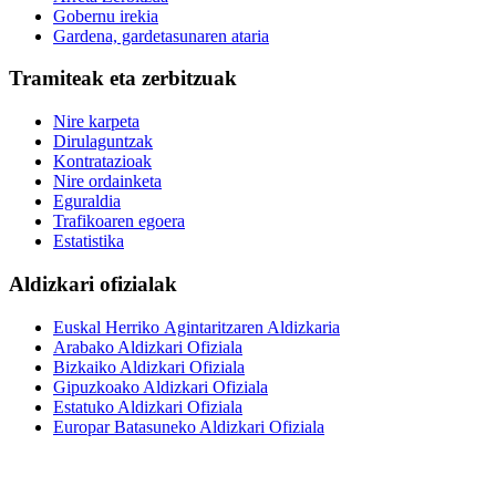
Gobernu irekia
Gardena, gardetasunaren ataria
Tramiteak eta zerbitzuak
Nire karpeta
Dirulaguntzak
Kontratazioak
Nire ordainketa
Eguraldia
Trafikoaren egoera
Estatistika
Aldizkari ofizialak
Euskal Herriko Agintaritzaren Aldizkaria
Arabako Aldizkari Ofiziala
Bizkaiko Aldizkari Ofiziala
Gipuzkoako Aldizkari Ofiziala
Estatuko Aldizkari Ofiziala
Europar Batasuneko Aldizkari Ofiziala