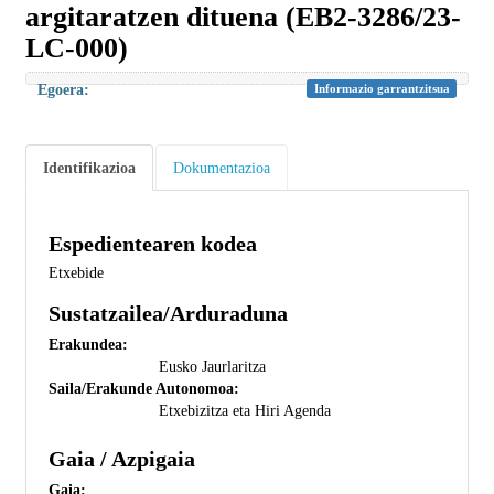
argitaratzen dituena (EB2-3286/23-
LC-000)
Egoera:
Informazio garrantzitsua
Identifikazioa
Dokumentazioa
Espedientearen kodea
Etxebide
Sustatzailea/Arduraduna
Erakundea:
Eusko Jaurlaritza
Saila/Erakunde Autonomoa:
Etxebizitza eta Hiri Agenda
Gaia / Azpigaia
Gaia: