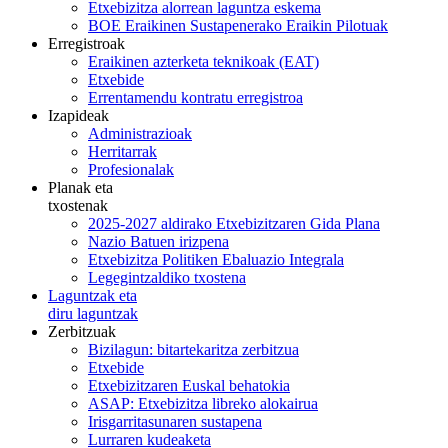
Etxebizitza alorrean laguntza eskema
BOE Eraikinen Sustapenerako Eraikin Pilotuak
Erregistroak
Eraikinen azterketa teknikoak (EAT)
Etxebide
Errentamendu kontratu erregistroa
Izapideak
Administrazioak
Herritarrak
Profesionalak
Planak eta
txostenak
2025-2027 aldirako Etxebizitzaren Gida Plana
Nazio Batuen irizpena
Etxebizitza Politiken Ebaluazio Integrala
Legegintzaldiko txostena
Laguntzak eta
diru laguntzak
Zerbitzuak
Bizilagun: bitartekaritza zerbitzua
Etxebide
Etxebizitzaren Euskal behatokia
ASAP: Etxebizitza libreko alokairua
Irisgarritasunaren sustapena
Lurraren kudeaketa