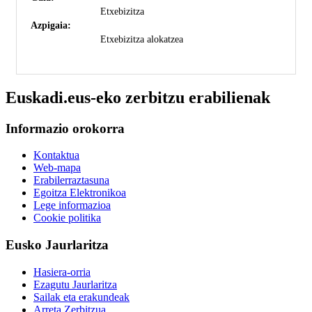
Etxebizitza
Azpigaia:
Etxebizitza alokatzea
Euskadi.eus-eko zerbitzu erabilienak
Informazio orokorra
Kontaktua
Web-mapa
Erabilerraztasuna
Egoitza Elektronikoa
Lege informazioa
Cookie politika
Eusko Jaurlaritza
Hasiera-orria
Ezagutu Jaurlaritza
Sailak eta erakundeak
Arreta Zerbitzua