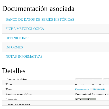
Documentación asociada
BANCO DE DATOS DE SERIES HISTÓRICAS
FICHA METODOLÓGICA
DEFINICIONES
INFORMES
NOTAS INFORMATIVAS
Detalles
Fuente de datos
Gobierno Vasco
Go
Tipo
Estadística | Estadística
Tema
Economía
,
Hacienda
Ámbito geográfico
Comunidad Autonoma d
Licencia
Fecha de creación
07/03/2017