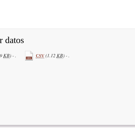
r datos
39
KB
) - .
(1.12
KB
) - .
CSV