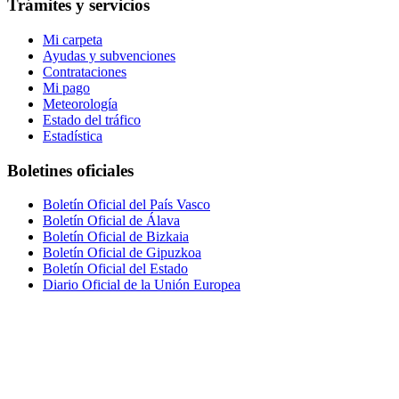
Trámites y servicios
Mi carpeta
Ayudas y subvenciones
Contrataciones
Mi pago
Meteorología
Estado del tráfico
Estadística
Boletines oficiales
Boletín Oficial del País Vasco
Boletín Oficial de Álava
Boletín Oficial de Bizkaia
Boletín Oficial de Gipuzkoa
Boletín Oficial del Estado
Diario Oficial de la Unión Europea