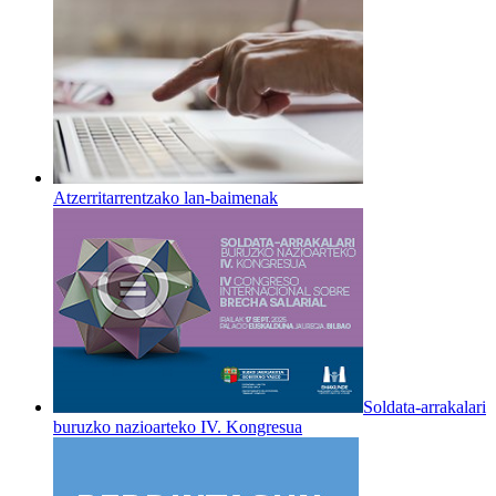
Atzerritarrentzako lan-baimenak
Soldata-arrakalari
buruzko nazioarteko IV. Kongresua