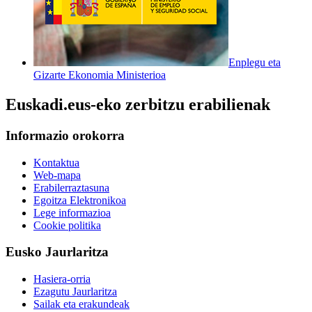
Enplegu eta
Gizarte Ekonomia Ministerioa
Euskadi.eus-eko zerbitzu erabilienak
Informazio orokorra
Kontaktua
Web-mapa
Erabilerraztasuna
Egoitza Elektronikoa
Lege informazioa
Cookie politika
Eusko Jaurlaritza
Hasiera-orria
Ezagutu Jaurlaritza
Sailak eta erakundeak