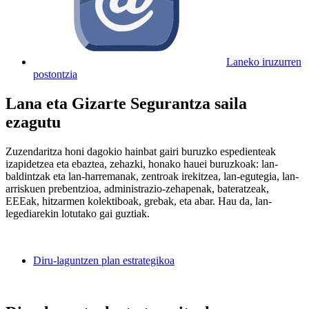
Laneko iruzurren
postontzia
Lana eta Gizarte Segurantza saila
ezagutu
Zuzendaritza honi dagokio hainbat gairi buruzko espedienteak
izapidetzea eta ebaztea, zehazki, honako hauei buruzkoak: lan-
baldintzak eta lan-harremanak, zentroak irekitzea, lan-egutegia, lan-
arriskuen prebentzioa, administrazio-zehapenak, bateratzeak,
EEEak, hitzarmen kolektiboak, grebak, eta abar. Hau da, lan-
legediarekin lotutako gai guztiak.
Diru-laguntzen plan estrategikoa