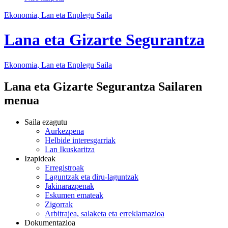
Ekonomia, Lan eta Enplegu Saila
Lana eta Gizarte Segurantza
Ekonomia, Lan eta Enplegu
Saila
Lana eta Gizarte Segurantza Sailaren
menua
Saila ezagutu
Aurkezpena
Helbide interesgarriak
Lan Ikuskaritza
Izapideak
Erregistroak
Laguntzak eta diru-laguntzak
Jakinarazpenak
Eskumen emateak
Zigorrak
Arbitrajea, salaketa eta erreklamazioa
Dokumentazioa