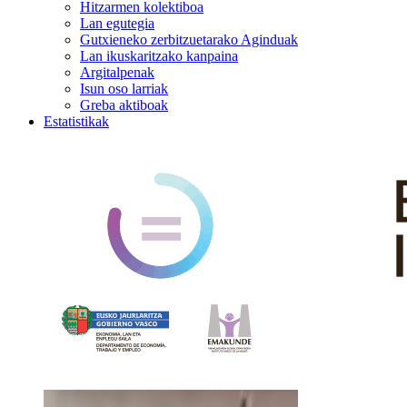
Hitzarmen kolektiboa
Lan egutegia
Gutxieneko zerbitzuetarako Aginduak
Lan ikuskaritzako kanpaina
Argitalpenak
Isun oso larriak
Greba aktiboak
Estatistikak