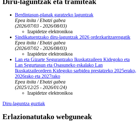
Diru-laguntzak eta tramiteak
Berdintasun-planak garatzeko laguntzak
Epea itxita / Ebatzi gabea
(2026/07/03 - 2026/08/03)
Izapidetze elektronikoa
Sindikatuentzako diru-laguntzak 2026 ordezkaritzarengatik
Epea itxita / Ebatzi gabea
(2026/07/02 - 2026/08/03)
Izapidetze elektronikoa
Lan eta Gizarte Segurantzako Ikuskatzaileen Kidegoko eta
Lan Segurtasun eta Osasuneko eskalako Lan
Ikuskatzaileordeen Kidegoko sarbidea prestatzeko 2025erako,
2026rako eta 2027rako
Epea itxita / Ebatzi gabea
(2025/12/25 - 2026/01/24)
Izapidetze elektronikoa
Diru-laguntza guztiak
Erlazionatutako webguneak