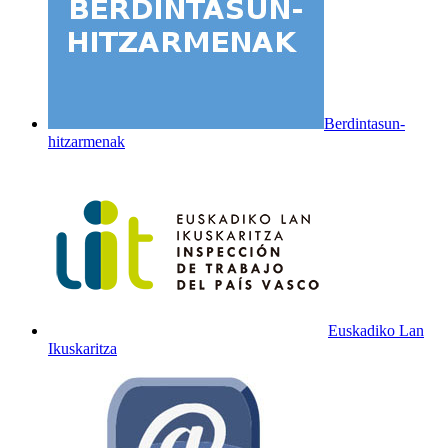
Berdintasun-
hitzarmenak
Euskadiko Lan
Ikuskaritza