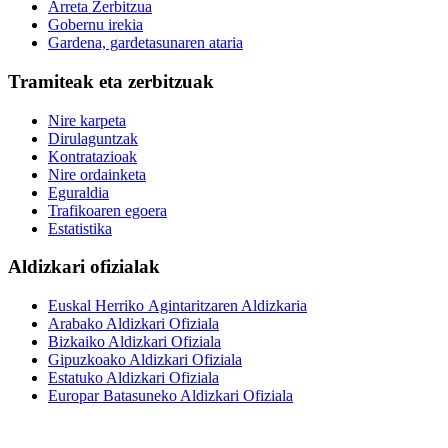
Arreta Zerbitzua
Gobernu irekia
Gardena, gardetasunaren ataria
Tramiteak eta zerbitzuak
Nire karpeta
Dirulaguntzak
Kontratazioak
Nire ordainketa
Eguraldia
Trafikoaren egoera
Estatistika
Aldizkari ofizialak
Euskal Herriko Agintaritzaren Aldizkaria
Arabako Aldizkari Ofiziala
Bizkaiko Aldizkari Ofiziala
Gipuzkoako Aldizkari Ofiziala
Estatuko Aldizkari Ofiziala
Europar Batasuneko Aldizkari Ofiziala