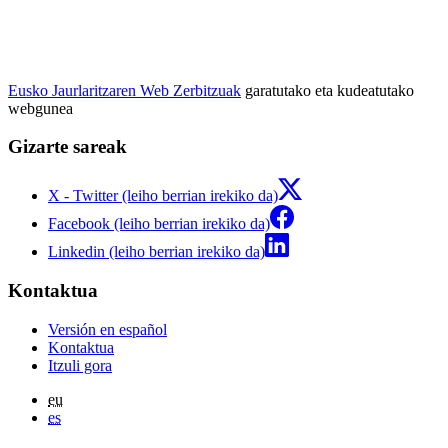
Eusko Jaurlaritzaren Web Zerbitzuak
garatutako eta kudeatutako
webgunea
Gizarte sareak
X - Twitter (leiho berrian irekiko da)
Facebook (leiho berrian irekiko da)
Linkedin (leiho berrian irekiko da)
Kontaktua
Versión en español
Kontaktua
Itzuli gora
eu
es