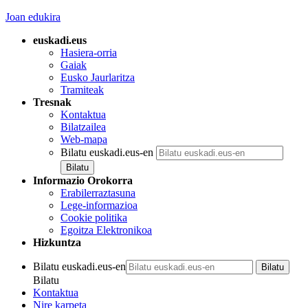
Joan edukira
euskadi.eus
Hasiera-orria
Gaiak
Eusko Jaurlaritza
Tramiteak
Tresnak
Kontaktua
Bilatzailea
Web-mapa
Bilatu euskadi.eus-en
Informazio Orokorra
Erabilerraztasuna
Lege-informazioa
Cookie politika
Egoitza Elektronikoa
Hizkuntza
Bilatu euskadi.eus-en
Bilatu
Kontaktua
Nire karpeta