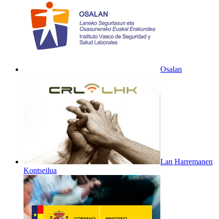
Osalan
Lan Harremanen
Kontseilua