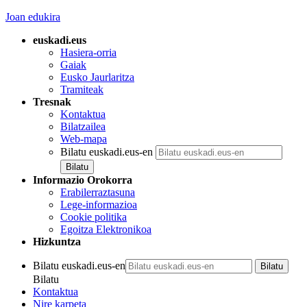
Joan edukira
euskadi.eus
Hasiera-orria
Gaiak
Eusko Jaurlaritza
Tramiteak
Tresnak
Kontaktua
Bilatzailea
Web-mapa
Bilatu euskadi.eus-en
Informazio Orokorra
Erabilerraztasuna
Lege-informazioa
Cookie politika
Egoitza Elektronikoa
Hizkuntza
Bilatu euskadi.eus-en
Bilatu
Kontaktua
Nire karpeta