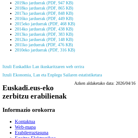
2019ko jarduerak (PDF, 947 KB)
2018ko jarduerak (PDF, 865 KB)
2017ko jarduerak (PDF, 848 KB)
2016ko jarduerak (PDF, 449 KB)
2015eko jarduerak (PDF, 468 KB)
2014ko jarduerak (PDF, 438 KB)
2013ko jarduerak (PDF, 383 KB)
2012ko jarduerak (PDF, 148 KB)
2011ko jarduerak (PDF, 476 KB)
2010eko jarduerak (PDF, 316 KB)
Itzuli Euskadiko Lan ikuskaritzaren web orrira
Itzuli Ekonomia, Lan eta Enplegu Sailaren estatistiketara
Azken aldaketako data:
2026/04/16
Euskadi.eus-eko
zerbitzu erabilienak
Informazio orokorra
Kontaktua
Web-mapa
Erabilerraztasuna