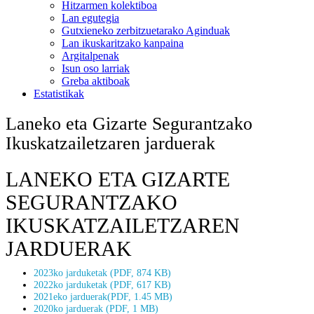
Hitzarmen kolektiboa
Lan egutegia
Gutxieneko zerbitzuetarako Aginduak
Lan ikuskaritzako kanpaina
Argitalpenak
Isun oso larriak
Greba aktiboak
Estatistikak
Laneko eta Gizarte Segurantzako
Ikuskatzailetzaren jarduerak
LANEKO ETA GIZARTE
SEGURANTZAKO
IKUSKATZAILETZAREN
JARDUERAK
2023ko jarduketak (PDF, 874 KB)
2022ko jarduketak (PDF, 617 KB)
2021eko jarduerak(PDF, 1.45 MB)
2020ko jarduerak (PDF, 1 MB)