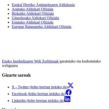
Euskal Herriko Agintaritzaren Aldizkaria
Arabako Aldizkari Ofiziala
Bizkaiko Aldizkari Ofiziala
Gipuzkoako Aldizkari Ofiziala
Estatuko Aldizkari Ofiziala
Europar Batasuneko Aldizkari Ofiziala
Eusko Jaurlaritzaren Web Zerbitzuak
garatutako eta kudeatutako
webgunea
Gizarte sareak
X - Twitter (leiho berrian irekiko da)
Facebook (leiho berrian irekiko da)
Linkedin (leiho berrian irekiko da)