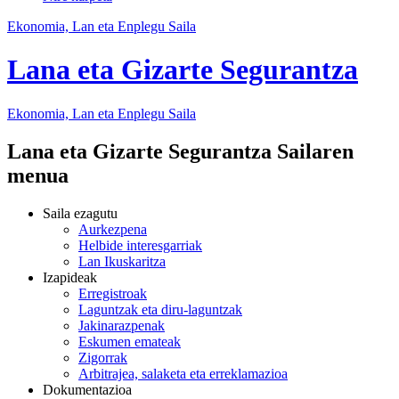
Ekonomia, Lan eta Enplegu Saila
Lana eta Gizarte Segurantza
Ekonomia, Lan eta Enplegu
Saila
Lana eta Gizarte Segurantza Sailaren
menua
Saila ezagutu
Aurkezpena
Helbide interesgarriak
Lan Ikuskaritza
Izapideak
Erregistroak
Laguntzak eta diru-laguntzak
Jakinarazpenak
Eskumen emateak
Zigorrak
Arbitrajea, salaketa eta erreklamazioa
Dokumentazioa