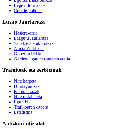
Egoitza Elektronikoa
Lege informazioa
Cookie politika
Eusko Jaurlaritza
Hasiera-orria
Ezagutu Jaurlaritza
Sailak eta erakundeak
Arreta Zerbitzua
Gobernu irekia
Gardena, gardetasunaren ataria
Tramiteak eta zerbitzuak
Nire karpeta
Dirulaguntzak
Kontratazioak
Nire ordainketa
Eguraldia
Trafikoaren egoera
Estatistika
Aldizkari ofizialak