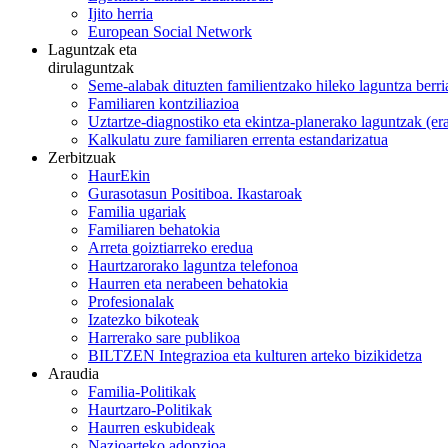
Ijito herria
European Social Network
Laguntzak eta
dirulaguntzak
Seme-alabak dituzten familientzako hileko laguntza berri
Familiaren kontziliazioa
Uztartze-diagnostiko eta ekintza-planerako laguntzak (e
Kalkulatu zure familiaren errenta estandarizatua
Zerbitzuak
HaurEkin
Gurasotasun Positiboa. Ikastaroak
Familia ugariak
Familiaren behatokia
Arreta goiztiarreko eredua
Haurtzarorako laguntza telefonoa
Haurren eta nerabeen behatokia
Profesionalak
Izatezko bikoteak
Harrerako sare publikoa
BILTZEN Integrazioa eta kulturen arteko bizikidetza
Araudia
Familia-Politikak
Haurtzaro-Politikak
Haurren eskubideak
Nazioarteko adopzioa