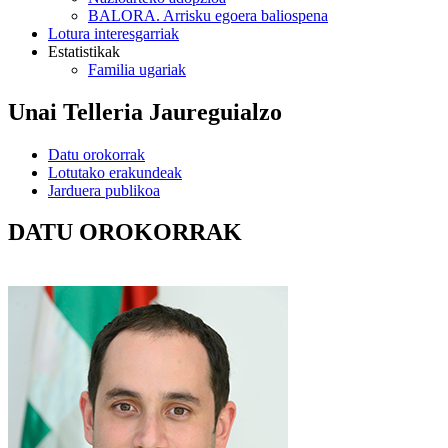
BALORA. Arrisku egoera baliospena
Lotura interesgarriak
Estatistikak
Familia ugariak
Unai Telleria Jaureguialzo
Datu orokorrak
Lotutako erakundeak
Jarduera publikoa
DATU OROKORRAK