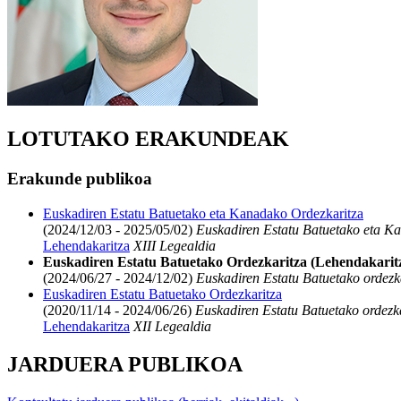
LOTUTAKO ERAKUNDEAK
Erakunde publikoa
Euskadiren Estatu Batuetako eta Kanadako Ordezkaritza
(2024/12/03 - 2025/05/02)
Euskadiren Estatu Batuetako eta K
Lehendakaritza
XIII Legealdia
Euskadiren Estatu Batuetako Ordezkaritza (Lehendakarit
(2024/06/27 - 2024/12/02)
Euskadiren Estatu Batuetako ordezk
Euskadiren Estatu Batuetako Ordezkaritza
(2020/11/14 - 2024/06/26)
Euskadiren Estatu Batuetako ordezk
Lehendakaritza
XII Legealdia
JARDUERA PUBLIKOA