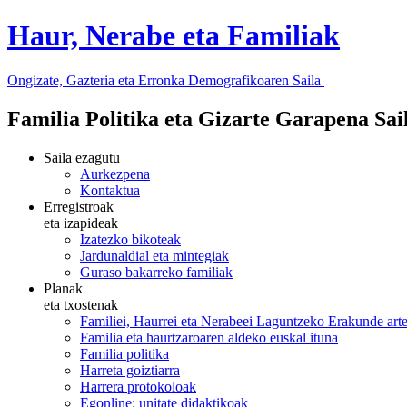
Haur, Nerabe eta Familiak
Ongizate, Gazteria eta Erronka Demografikoaren Saila
Familia Politika eta Gizarte Garapena Sa
Saila ezagutu
Aurkezpena
Kontaktua
Erregistroak
eta izapideak
Izatezko bikoteak
Jardunaldial eta mintegiak
Guraso bakarreko familiak
Planak
eta txostenak
Familiei, Haurrei eta Nerabeei Laguntzeko Erakunde art
Familia eta haurtzaroaren aldeko euskal ituna
Familia politika
Harreta goiztiarra
Harrera protokoloak
Egonline: unitate didaktikoak