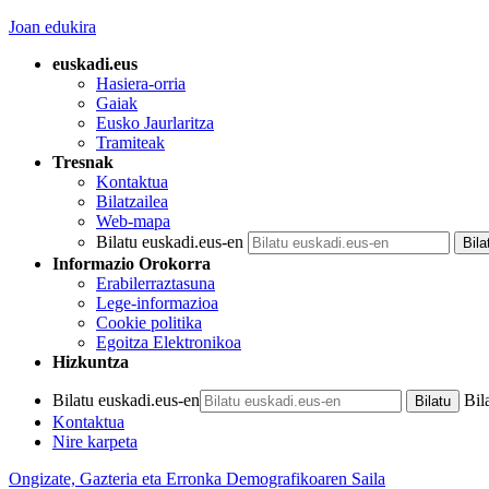
Joan edukira
euskadi.eus
Hasiera-orria
Gaiak
Eusko Jaurlaritza
Tramiteak
Tresnak
Kontaktua
Bilatzailea
Web-mapa
Bilatu euskadi.eus-en
Informazio Orokorra
Erabilerraztasuna
Lege-informazioa
Cookie politika
Egoitza Elektronikoa
Hizkuntza
Bilatu euskadi.eus-en
Bil
Kontaktua
Nire karpeta
Ongizate, Gazteria eta Erronka Demografikoaren Saila