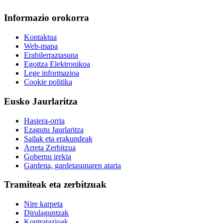
Informazio orokorra
Kontaktua
Web-mapa
Erabilerraztasuna
Egoitza Elektronikoa
Lege informazioa
Cookie politika
Eusko Jaurlaritza
Hasiera-orria
Ezagutu Jaurlaritza
Sailak eta erakundeak
Arreta Zerbitzua
Gobernu irekia
Gardena, gardetasunaren ataria
Tramiteak eta zerbitzuak
Nire karpeta
Dirulaguntzak
Kontratazioak