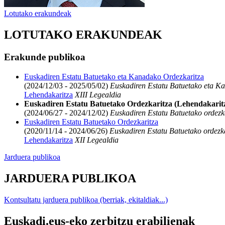
Lotutako erakundeak
LOTUTAKO ERAKUNDEAK
Erakunde publikoa
Euskadiren Estatu Batuetako eta Kanadako Ordezkaritza
(2024/12/03 - 2025/05/02)
Euskadiren Estatu Batuetako eta K
Lehendakaritza
XIII Legealdia
Euskadiren Estatu Batuetako Ordezkaritza (Lehendakarit
(2024/06/27 - 2024/12/02)
Euskadiren Estatu Batuetako ordezk
Euskadiren Estatu Batuetako Ordezkaritza
(2020/11/14 - 2024/06/26)
Euskadiren Estatu Batuetako ordezk
Lehendakaritza
XII Legealdia
Jarduera publikoa
JARDUERA PUBLIKOA
Kontsultatu jarduera publikoa (berriak, ekitaldiak...)
Euskadi.eus-eko zerbitzu erabilienak