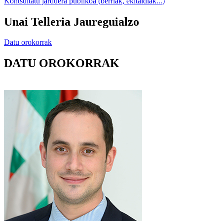
Kontsultatu jarduera publikoa (berriak, ekitaldiak...)
Unai Telleria Jaureguialzo
Datu orokorrak
DATU OROKORRAK