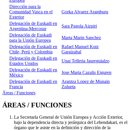
Europea
Dirección para la
Comunidad Vasca en el
Gorka Alvarez Aramburu
Exterior
Delegación de Euskadi en
Sara Pagola Aizpiri
Argentina-Mercosur
Delegación de Euskadi
Marta Marin Sanchez
para la Unión Europea
Delegación de Euskadi en
Rafael Manuel Kutz
Chile, Perú y Colombia
Garaizabal
Delegación de Euskadi en
Unai Telleria Jaureguialzo
Estados Unidos
Delegación de Euskadi en
Jose Maria Cazalis Eiguren
México
Delegación de Euskadi en
Arantza Lopez de Munain
Francia
Zulueta
Áreas / Funciones
ÁREAS / FUNCIONES
La Secretaría General de Unión Europea y Acción Exterior,
bajo la dependencia directa y jerárquica del Lehendakari, es el
órgano que le asiste en la definición y dirección de la