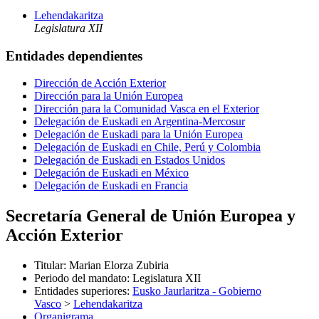
Lehendakaritza
Legislatura XII
Entidades dependientes
Dirección de Acción Exterior
Dirección para la Unión Europea
Dirección para la Comunidad Vasca en el Exterior
Delegación de Euskadi en Argentina-Mercosur
Delegación de Euskadi para la Unión Europea
Delegación de Euskadi en Chile, Perú y Colombia
Delegación de Euskadi en Estados Unidos
Delegación de Euskadi en México
Delegación de Euskadi en Francia
Secretaría General de Unión Europea y
Acción Exterior
Titular
:
Marian Elorza Zubiria
Periodo del mandato
:
Legislatura XII
Entidades superiores
:
Eusko Jaurlaritza - Gobierno
Vasco
>
Lehendakaritza
Organigrama