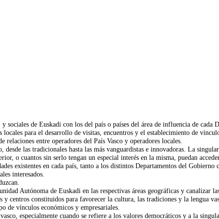
 sociales de Euskadi con los del país o países del área de influencia de cada 
s locales para el desarrollo de visitas, encuentros y el establecimiento de víncu
de relaciones entre operadores del País Vasco y operadores locales.
o, desde las tradicionales hasta las más vanguardistas e innovadoras. La singula
erior, o cuantos sin serlo tengan un especial interés en la misma, puedan accede
idades existentes en cada país, tanto a los distintos Departamentos del Gobierno 
les interesados.
oduzcan.
unidad Autónoma de Euskadi en las respectivas áreas geográficas y canalizar la
s y centros constituidos para favorecer la cultura, las tradiciones y la lengua 
ipo de vínculos económicos y empresariales.
 vasco, especialmente cuando se refiere a los valores democráticos y a la singula