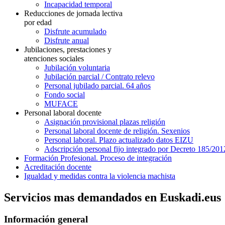
Incapacidad temporal
Reducciones de jornada lectiva
por edad
Disfrute acumulado
Disfrute anual
Jubilaciones, prestaciones y
atenciones sociales
Jubilación voluntaria
Jubilación parcial / Contrato relevo
Personal jubilado parcial. 64 años
Fondo social
MUFACE
Personal laboral docente
Asignación provisional plazas religión
Personal laboral docente de religión. Sexenios
Personal laboral. Plazo actualizado datos EIZU
Adscripción personal fijo integrado por Decreto 185/201
Formación Profesional. Proceso de integración
Acreditación docente
Igualdad y medidas contra la violencia machista
Servicios mas demandados en Euskadi.eus
Información general