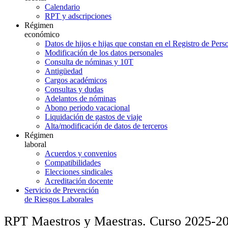
Calendario
RPT y adscripciones
Régimen
económico
Datos de hijos e hijas que constan en el Registro de Pers
Modificación de los datos personales
Consulta de nóminas y 10T
Antigüedad
Cargos académicos
Consultas y dudas
Adelantos de nóminas
Abono periodo vacacional
Liquidación de gastos de viaje
Alta/modificación de datos de terceros
Régimen
laboral
Acuerdos y convenios
Compatibilidades
Elecciones sindicales
Acreditación docente
Servicio de Prevención
de Riesgos Laborales
RPT Maestros y Maestras. Curso 2025-2