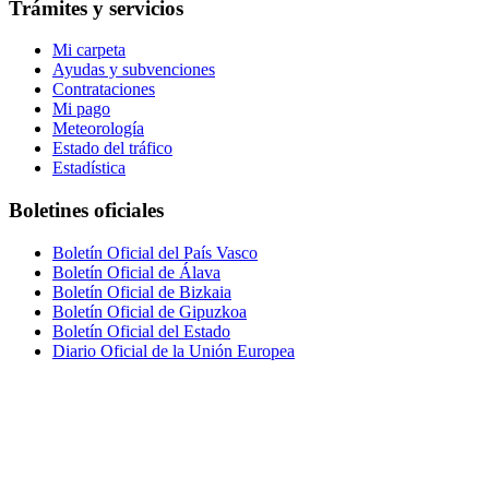
Trámites y servicios
Mi carpeta
Ayudas y subvenciones
Contrataciones
Mi pago
Meteorología
Estado del tráfico
Estadística
Boletines oficiales
Boletín Oficial del País Vasco
Boletín Oficial de Álava
Boletín Oficial de Bizkaia
Boletín Oficial de Gipuzkoa
Boletín Oficial del Estado
Diario Oficial de la Unión Europea