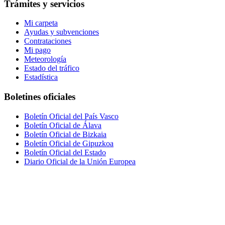
Trámites y servicios
Mi carpeta
Ayudas y subvenciones
Contrataciones
Mi pago
Meteorología
Estado del tráfico
Estadística
Boletines oficiales
Boletín Oficial del País Vasco
Boletín Oficial de Álava
Boletín Oficial de Bizkaia
Boletín Oficial de Gipuzkoa
Boletín Oficial del Estado
Diario Oficial de la Unión Europea