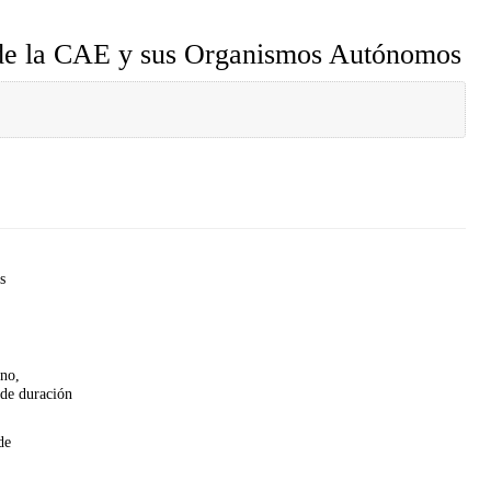
l de la CAE y sus Organismos Autónomos
s
ino,
 de duración
de