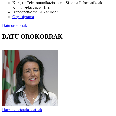
Kargua
:
Telekomunikazioak eta Sistema Informatikoak
Kudeatzeko zuzendaria
Izendapen-data
:
2024/06/27
Organigrama
Datu orokorrak
DATU OROKORRAK
Harremanetarako datuak