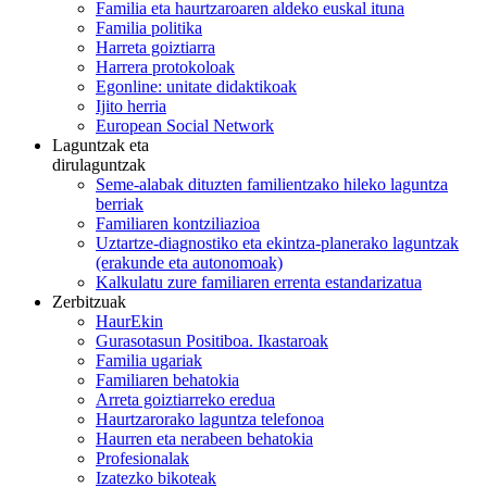
Familia eta haurtzaroaren aldeko euskal ituna
Familia politika
Harreta goiztiarra
Harrera protokoloak
Egonline: unitate didaktikoak
Ijito herria
European Social Network
Laguntzak eta
dirulaguntzak
Seme-alabak dituzten familientzako hileko laguntza
berriak
Familiaren kontziliazioa
Uztartze-diagnostiko eta ekintza-planerako laguntzak
(erakunde eta autonomoak)
Kalkulatu zure familiaren errenta estandarizatua
Zerbitzuak
HaurEkin
Gurasotasun Positiboa. Ikastaroak
Familia ugariak
Familiaren behatokia
Arreta goiztiarreko eredua
Haurtzarorako laguntza telefonoa
Haurren eta nerabeen behatokia
Profesionalak
Izatezko bikoteak