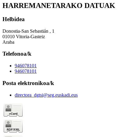
HARREMANETARAKO DATUAK
Helbidea
Donostia-San Sebastián , 1
01010 Vitoria-Gasteiz
Araba
Telefonoa/k
946078101
946078101
Posta elektronikoa/k
directora_dgtsi@seg.euskadi.eus