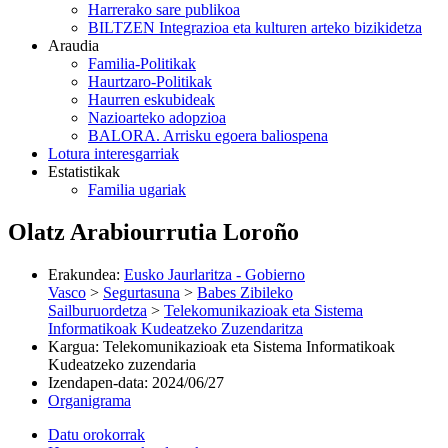
Harrerako sare publikoa
BILTZEN Integrazioa eta kulturen arteko bizikidetza
Araudia
Familia-Politikak
Haurtzaro-Politikak
Haurren eskubideak
Nazioarteko adopzioa
BALORA. Arrisku egoera baliospena
Lotura interesgarriak
Estatistikak
Familia ugariak
Olatz Arabiourrutia Loroño
Erakundea
:
Eusko Jaurlaritza - Gobierno
Vasco
>
Segurtasuna
>
Babes Zibileko
Sailburuordetza
>
Telekomunikazioak eta Sistema
Informatikoak Kudeatzeko Zuzendaritza
Kargua
:
Telekomunikazioak eta Sistema Informatikoak
Kudeatzeko zuzendaria
Izendapen-data
:
2024/06/27
Organigrama
Datu orokorrak