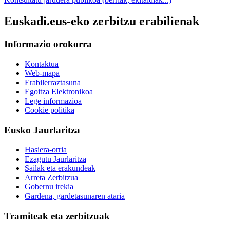
Euskadi.eus-eko zerbitzu erabilienak
Informazio orokorra
Kontaktua
Web-mapa
Erabilerraztasuna
Egoitza Elektronikoa
Lege informazioa
Cookie politika
Eusko Jaurlaritza
Hasiera-orria
Ezagutu Jaurlaritza
Sailak eta erakundeak
Arreta Zerbitzua
Gobernu irekia
Gardena, gardetasunaren ataria
Tramiteak eta zerbitzuak