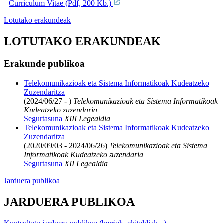
Curriculum Vitae (Pdf, 200 Kb.)
Lotutako erakundeak
LOTUTAKO ERAKUNDEAK
Erakunde publikoa
Telekomunikazioak eta Sistema Informatikoak Kudeatzeko
Zuzendaritza
(2024/06/27 - )
Telekomunikazioak eta Sistema Informatikoak
Kudeatzeko zuzendaria
Segurtasuna
XIII Legealdia
Telekomunikazioak eta Sistema Informatikoak Kudeatzeko
Zuzendaritza
(2020/09/03 - 2024/06/26)
Telekomunikazioak eta Sistema
Informatikoak Kudeatzeko zuzendaria
Segurtasuna
XII Legealdia
Jarduera publikoa
JARDUERA PUBLIKOA
Kontsultatu jarduera publikoa (berriak, ekitaldiak...)