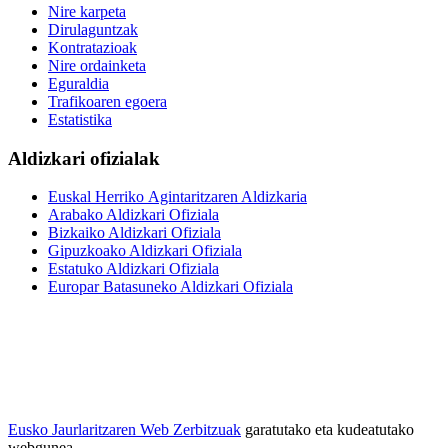
Nire karpeta
Dirulaguntzak
Kontratazioak
Nire ordainketa
Eguraldia
Trafikoaren egoera
Estatistika
Aldizkari ofizialak
Euskal Herriko Agintaritzaren Aldizkaria
Arabako Aldizkari Ofiziala
Bizkaiko Aldizkari Ofiziala
Gipuzkoako Aldizkari Ofiziala
Estatuko Aldizkari Ofiziala
Europar Batasuneko Aldizkari Ofiziala
Eusko Jaurlaritzaren Web Zerbitzuak
garatutako eta kudeatutako
webgunea