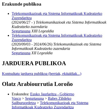
Erakunde publikoa
Telekomunikazioak eta Sistema Informatikoak Kudeatzeko
Zuzendaritza
(2024/06/27 - )
Telekomunikazioak eta Sistema Informatikoak
Kudeatzeko zuzendaria
Segurtasuna
XIII Legealdia
Telekomunikazioak eta Sistema Informatikoak Kudeatzeko
Zuzendaritza
(2020/09/03 - 2024/06/26)
Telekomunikazioak eta Sistema
Informatikoak Kudeatzeko zuzendaria
Segurtasuna
XII Legealdia
JARDUERA PUBLIKOA
Kontsultatu jarduera publikoa (berriak, ekitaldiak...)
Olatz Arabiourrutia Loroño
Erakundea
:
Eusko Jaurlaritza - Gobierno
Vasco
>
Segurtasuna
>
Babes Zibileko
Sailburuordetza
>
Telekomunikazioak eta Sistema
Informatikoak Kudeatzeko Zuzendaritza