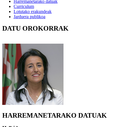
Harremanetarako datuak
Curriculum
Lotutako erakundeak
Jarduera publikoa
DATU OROKORRAK
HARREMANETARAKO DATUAK