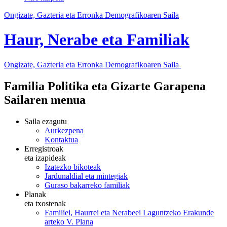
Ongizate, Gazteria eta Erronka Demografikoaren Saila
Haur, Nerabe eta Familiak
Ongizate, Gazteria eta Erronka Demografikoaren Saila
Familia Politika eta Gizarte Garapena
Sailaren menua
Saila ezagutu
Aurkezpena
Kontaktua
Erregistroak
eta izapideak
Izatezko bikoteak
Jardunaldial eta mintegiak
Guraso bakarreko familiak
Planak
eta txostenak
Familiei, Haurrei eta Nerabeei Laguntzeko Erakunde
arteko V. Plana