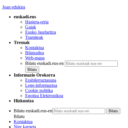
Joan edukira
euskadi.eus
Hasiera-orria
Gaiak
Eusko Jaurlaritza
Tramiteak
Tresnak
Kontaktua
Bilatzailea
Web-mapa
Bilatu euskadi.eus-en
Informazio Orokorra
Erabilerraztasuna
Lege-informazioa
Cookie politika
Egoitza Elektronikoa
Hizkuntza
Bilatu euskadi.eus-en
Bilatu
Kontaktua
Nire karpeta