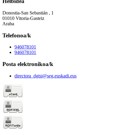
Helbidea
Donostia-San Sebastián , 1
01010 Vitoria-Gasteiz
Araba
Telefonoa/k
946078101
946078101
Posta elektronikoa/k
directora_dgtsi@seg.euskadi.eus